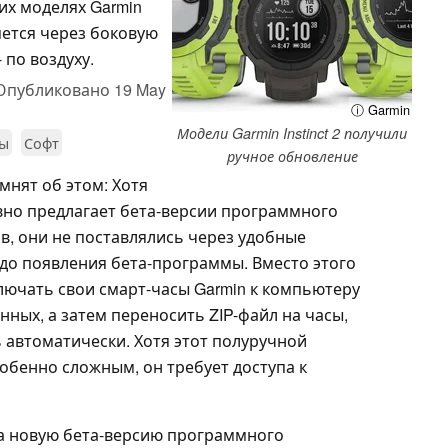
их моделях Garmin
ляется через боковую
 по воздуху.
Опубликовано
19 May
ⓘ Garmin
Модели Garmin Instinct 2 получили
сы
Софт
ручное обновление
мнят об этом: Хотя
вно предлагает бета-версии программного
в, они не поставлялись через удобные
 до появления бета-программы. Вместо этого
ючать свои смарт-часы Garmin к компьютеру
нных, а затем переносить ZIP-файл на часы,
 автоматически. Хотя этот полуручной
обенно сложным, он требует доступа к
а новую бета-версию программного