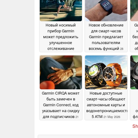
Новый носимый
Новое обновление
G
прибор Garmin
для смарт-часов
может предложить
Garmin предлагает
бе
улучшенное
пользователям
д
отслеживание
восемь функций
о
28
тренировок
02 June
May 2026
2026
Garmin CIRQA может
Новые доступные
быть замечен в
смарт-часы обещают
Garmin Connect, код
автономные карты и
указывает на скидку
водонепроницаемость
о
для подписчиков
5 АТМ
фл
21
21 May 2026
May 2026
Sh