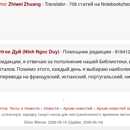
учшений
20 May 2026
ста
:
Zhiwei Zhuang
- Translator
- 706 статей на Notebookche
Нгок Дуй (Ninh Ngoc Duy)
- Помощник редакции
- 81641
едакции, я отвечаю за пополнение нашей Библиотеки, 
рталов. Помимо этого, каждый день я выбираю наиболе
перевода на французский, испанский, португальский, ни
'
тов. Тесты и Новости
>
Новости
>
Архив новостей
>
Архив новостей за
т солнечную зарядку смарт-часов для неограниченного времени авт
Silvio Werner, 2026-05-19 (Update: 2026-05-19)