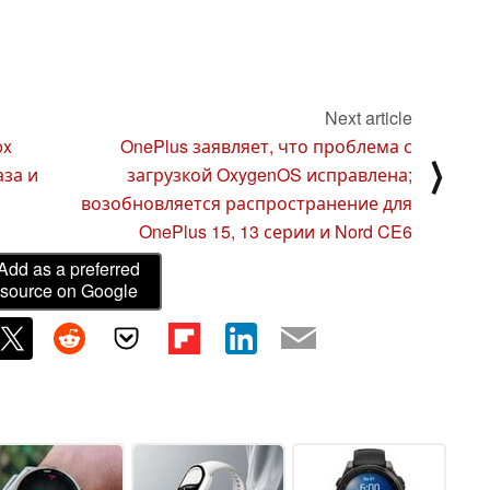
Next article
ox
OnePlus заявляет, что проблема с
⟩
аза и
загрузкой OxygenOS исправлена;
возобновляется распространение для
OnePlus 15, 13 серии и Nord CE6
Add as a preferred
source on Google