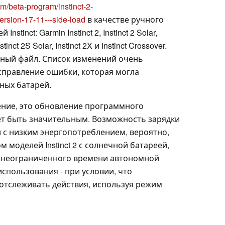
om/beta-program/instinct-2-
rsion-17-11---side-load
в качестве ручного
inct: Garmin Instinct 2, Instinct 2 Solar,
Instinct 2S Solar, Instinct 2X и Instinct Crossover.
ьный файл. Список изменений очень
исправление ошибки, которая могла
ных батарей.
ение, это обновление программного
ет быть значительным. Возможность зарядки
и с низким энергопотреблением, вероятно,
моделей Instinct 2 с солнечной батареей,
и неограниченного времени автономной
спользования - при условии, что
 отслеживать действия, используя режим