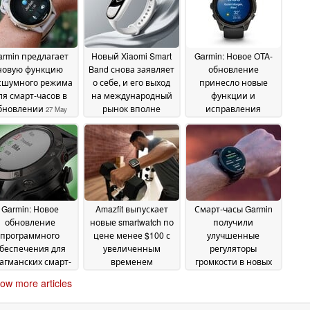
armin предлагает
Новый Xiaomi Smart
Garmin: Новое OTA-
новую функцию
Band снова заявляет
обновление
сшумного режима
о себе, и его выход
принесло новые
ля смарт-часов в
на международный
функции и
бновлении
рынок вполне
исправления
27 May
вероятен
ошибок для смарт-
2026
23 May 2026
часов
22 May 2026
Garmin: Новое
Amazfit выпускает
Смарт-часы Garmin
обновление
новые smartwatch по
получили
программного
цене менее $100 с
улучшенные
беспечения для
увеличенным
регуляторы
агманских смарт-
временем
громкости в новых
часов содержит
автономной работы
бета-обновлениях
19
ow more articles
множество
20 May 2026
May 2026
исправлений и