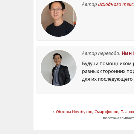
ул
Автор
исходного тек
Автор перевода:
Нин 
Будучи помощником р
разных сторонних по
для их последующего 
>
Обзоры Ноутбуков, Смартфонов, Планше
восстанавливае