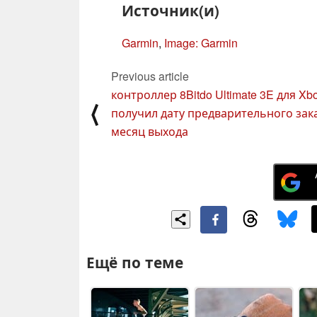
Источник(и)
Garmin
,
Image: Garmin
Previous article
контроллер 8Bitdo Ultimate 3E для Xb
⟨
получил дату предварительного зак
месяц выхода
Ещё по теме