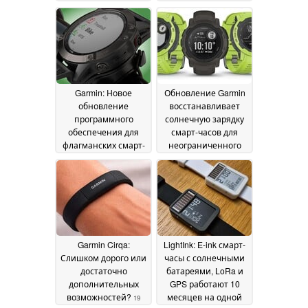
ошибок для смарт-
May 2026
часов
22 May 2026
Garmin: Новое
Обновление Garmin
обновление
восстанавливает
программного
солнечную зарядку
обеспечения для
смарт-часов для
флагманских смарт-
неограниченного
часов содержит
времени
множество
автономной работы
исправлений и
19 May 2026
улучшений
20 May 2026
Garmin Cirqa:
LightInk: E-ink смарт-
Слишком дорого или
часы с солнечными
достаточно
батареями, LoRa и
дополнительных
GPS работают 10
возможностей?
месяцев на одной
19