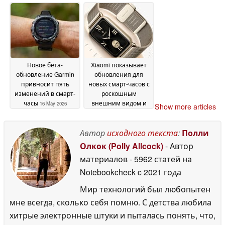
зарядке
May 2026
17 May 2026
Новое бета-
Xiaomi показывает
обновление Garmin
обновления для
привносит пять
новых смарт-часов с
изменений в смарт-
роскошным
часы
внешним видом и
16 May 2026
Show more articles
временем
автономной работы
21 день
Автор
исходного текста
:
Полли
16 May 2026
Олкок (Polly Allcock)
- Автор
материалов
- 5962 статей на
Notebookcheck
c 2021 года
Мир технологий был любопытен
мне всегда, сколько себя помню. С детства любила
хитрые электронные штуки и пыталась понять, что,