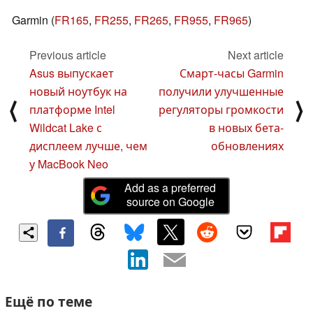
Garmin (
FR165
,
FR255
,
FR265
,
FR955
,
FR965
)
Previous article
Next article
Asus выпускает
Смарт-часы Garmin
новый ноутбук на
получили улучшенные
⟨
⟩
платформе Intel
регуляторы громкости
Wildcat Lake с
в новых бета-
дисплеем лучше, чем
обновлениях
у MacBook Neo
Add as a preferred
source on Google
Ещё по теме