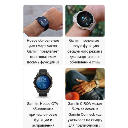
Новое обновление
Garmin предлагает
для смарт-часов
новую функцию
Garmin предлагает
бесшумного режима
пользователям
для смарт-часов в
восемь функций
обновлении
28
27 May
May 2026
2026
Garmin: Новое OTA-
Garmin CIRQA может
обновление
быть замечен в
принесло новые
Garmin Connect, код
функции и
указывает на скидку
исправления
для подписчиков
21