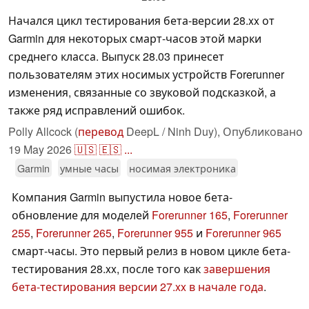
Начался цикл тестирования бета-версии 28.xx от
Garmin для некоторых смарт-часов этой марки
среднего класса. Выпуск 28.03 принесет
пользователям этих носимых устройств Forerunner
изменения, связанные со звуковой подсказкой, а
также ряд исправлений ошибок.
Polly Allcock (
перевод
DeepL / Ninh Duy),
Опубликовано
19 May 2026
🇺🇸
🇪🇸
...
Garmin
умные часы
носимая электроника
Компания Garmin выпустила новое бета-
обновление для моделей
Forerunner 165
,
Forerunner
255
,
Forerunner 265
,
Forerunner 955
и
Forerunner 965
смарт-часы. Это первый релиз в новом цикле бета-
тестирования 28.xx, после того как
завершения
бета-тестирования версии 27.xx в начале года
.