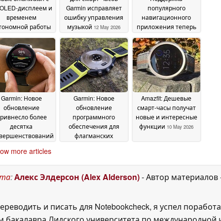
OLED-дисплеем и
Garmin исправляет
популярного
временем
ошибку управления
навигационного
тономной работы
музыкой
приложения теперь
12 May 2026
 30 дней
доступна
13 May 2026
12 May 2026
Garmin: Новое
Garmin: Новое
Amazfit: Дешевые
обновление
обновление
смарт-часы получат
ривнесло более
программного
новые и интересные
десятка
обеспечения для
функции
10 May 2026
овершенствований
флагманских
в смарт-часы
smartwatch вносит
ow more articles
еднего ценового
следующие
апазона, а также
изменения
10 May 2026
лучшило оценку
ста
:
Алекс Элдерсон (Alex Alderson)
- Автор материалов
времени
тономной работы
12 May 2026
ереводить и писать для Notebookcheck, я успел поработа
 бакалавра Лидского университета по международной и