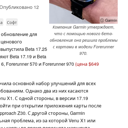
Опубликовано
12
ⓘ Garmin
ка
Софт
Компания Garmin утверждает,
что с помощью нового бета-
 обновление для
обновления она решила проблемы
 ценового
с картами в модели Forerunner
выпустила Beta 17.25
970.
яют Beta 17.19 и Beta
e 6, Forerunner 570 и Forerunner 970
(цена $649
ючила основной набор улучшений для всех
бованиям. Однако два из них касаются
nu X1. С одной стороны, в версии 17.19
зойти при открытии приложения карты после
proach Z30. С другой стороны, Garmin
ьная проблема, из-за которой Venu X1 или
ицы карты во время пересчета маршрута.