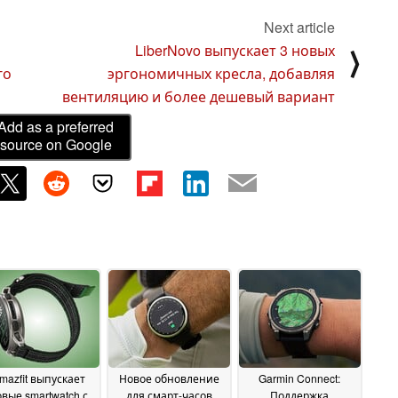
Next article
LiberNovo выпускает 3 новых
⟩
го
эргономичных кресла, добавляя
вентиляцию и более дешевый вариант
Add as a preferred
source on Google
mazfit выпускает
Новое обновление
Garmin Connect:
вые smartwatch с
для смарт-часов
Поддержка