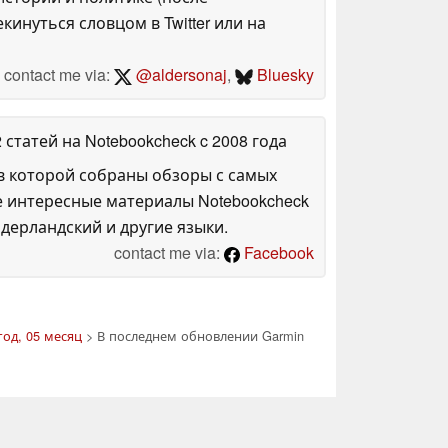
инуться словцом в Twitter или на
contact me via:
@aldersonaj
,
Bluesky
2 статей на Notebookcheck
c 2008 года
в которой собраны обзоры с самых
е интересные материалы Notebookcheck
дерландский и другие языки.
contact me via:
Facebook
год, 05 месяц
> В последнем обновлении Garmin