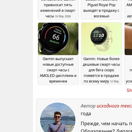
привносит пять
Piguet Royal Pop
AM
изменений в смарт-
выходят в продажу с
часы
восемью
ав
16 May 2026
уникальными
до
оттенками
13 May 2026
Garmin выпускает
Garmin: Новые более
новые доступные
дешевые смарт-часы
смарт-часы с
для бега скоро
п
AMOLED-дисплеем и
появятся в продаже
временем
по всему миру
ус
12 May
автономной работы
2026
Sh
до 10 дней
ср
12 May 2026
ди
у
Автор
исходного тек
года
ав
Прежде, чем начать п
Образование? Диплом