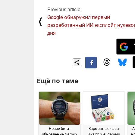
Previous article
Google обнаружил первый
⟨
разработанный ИИ эксплойт нулево
дня
Ещё по теме
Новое бета-
Карманные часы
A
обновление Garmin
Swatch x Audemars
но