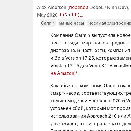
Alex Alderson (
перевод
DeepL / Ninh Duy),
May 2026
🇺🇸
🇭🇺
...
Garmin
умные часы
носимая электрони
Компания Garmin выпустила новое
целого ряда смарт-часов среднего
диапазона. В частности, компания 
и Beta Version 17.25, которые замен
Version 17.19 для Venu X1, Vivoactiv
на Amazon)
.
Как обычно, компания Garmin вкл
смарт-часов, соответствующих тре
только моделей Forerunner 970 и Ve
устранен сбой, который мог прои
использования Approach Z10 или Ap
утверждает, что исправлена отдел
Forerunner 970 выходили со стран