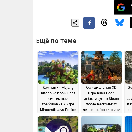
Ещё по теме
Компания Mojang
Официальная 3D
Go
впервые повышает
игра Killer Bean
системные
дебютирует в Steam
сэ
требования к игре
после нескольких
пя
Minecraft: Java Edition
лет разработки
вр
10 June
б
27 July 2026
2026