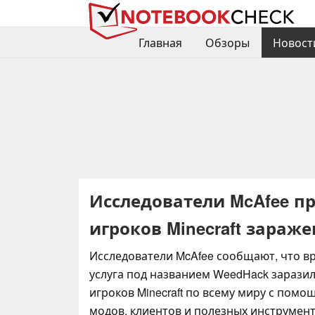
Главная
Обзоры
Новост
Исследователи McAfee пр
игроков Minecraft зара
Исследователи McAfee сообщают, что в
услуга под названием WeedHack заразил
игроков Minecraft по всему миру с пом
модов, клиентов и полезных инструмент