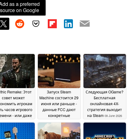
Add as a preferred
source on Google
thic Remake: Этот
Запуск Steam
Следующая OGame?
совет может
Machine состоится 29
Бесплатная
кономить игрокам
июня или раньше -
онлайновая 4X-
ть часов игрового
данные FCC дают
стратегия выходит
емени - или даже
конкретные
на Steam
09 June 2026
ольше
подсказки
09 June 2026
09 June 2026