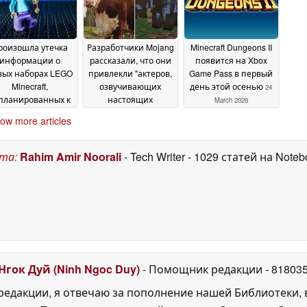
роизошла утечка
Разработчики Mojang
Minecraft Dungeons II
информации о
рассказали, что они
появится на Xbox
вых наборах LEGO
привлекли "актеров,
Game Pass в первый
Minecraft,
озвучивающих
день этой осенью
24
планированных к
настоящих
March 2026
пуску этим летом
животных" и
ow more articles
"шептуна-корову"
12 April 2026
для обновления "Tiny
Takeover" в Minecraft
ста
:
Rahim Amir Noorali
- Tech Writer
- 1029 статей на Note
04 April 2026
Нгок Дуй (Ninh Ngoc Duy)
- Помощник редакции
- 81803
едакции, я отвечаю за пополнение нашей Библиотеки, 