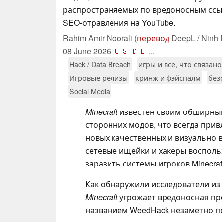
распространяемых по вредоносным сс
SEO-отравления на YouTube.
Rahim Amir Noorali (
перевод
DeepL / Ninh 
08 June 2026
🇺🇸
🇩🇪
...
Hack / Data Breach
игры и всё, что связан
Игровые релизы
кринж и фэйспалм
без
Social Media
Minecraft
известен своим обширны
сторонних модов, что всегда при
новых качественных и визуально
сетевые ищейки и хакеры восполь
заразить системы игроков Minecra
Как обнаружили исследователи из 
Minecraft
угрожает вредоносная про
названием WeedHack незаметно по