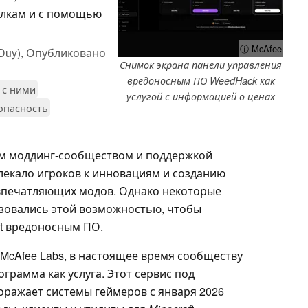
ылкам и с помощью
ⓘ McAfee
Duy),
Опубликовано
Снимок экрана панели управления
вредоносным ПО WeedHack как
о с ними
услугой с информацией о ценах
опасность
м моддинг-сообществом и поддержкой
влекало игроков к инновациям и созданию
 впечатляющих модов. Однако некоторые
зовались этой возможностью, чтобы
ft вредоносным ПО.
McAfee Labs, в настоящее время сообществу
грамма как услуга. Этот сервис под
ражает системы геймеров с января 2026