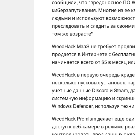
сообщили, что "вредоносное ПО 
киберзапугивания. Многие из ее 
людьми и используют возможности
преследовать и следить за своим
том же возрасте"
WeedHack MaaS не требует продви
продается в Интернете с бесплат
начинается всего от $5 в месяц или
WeedHack в первую очередь крад
несколько пусковых установок, па
учетные данные Discord и Steam, 
системную информацию и скриншо
Windows Defender, используя техни
WeedHack Premium делает еще оди
доступ к веб-камере в режиме реа
контролировать ввод данных с кл