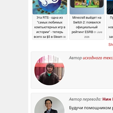
Эта RTS - одна из
Minecraft выйдет на
П
"самых любимых
Switch 2: появился
компьютерных игр в
официальный
но
истории" - теперь
рейтинг ESRB
01 June
всего за $5 в Steam
за
08
2026
вы
June 2026
Sh
Автор
исходного тек
Автор перевода:
Нин 
Будучи помощником р