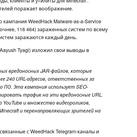
оды, клиенты и утилиты для
Minecraft
.
телей поражает воображение.
о кампания WeedHack Malware-as-a-Service
точнее, 116 464) зараженных систем по всему
 систем заражаются каждый день.
Aayush Tyagi) изложил свои выводы в
ных вредоносных JAR-файлов, которые
ее 240 URL-адресов, ответственных за
о ПО. Эта кампания использует SEO-
рировать трафик на эти вредоносные URL.
 YouTube и множество видеороликов,
Minecraft
и перенаправляющих зрителей на
связанные с WeedHack Telegram-каналы и