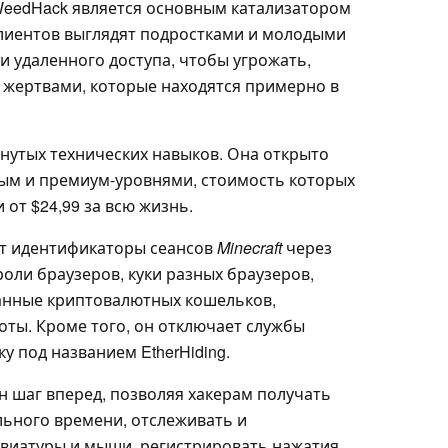
WeedHack является основным катализатором
клиентов выглядят подростками и молодыми
 удаленного доступа, чтобы угрожать,
и жертвами, которые находятся примерно в
нутых технических навыков. Она открыто
ным и премиум-уровнями, стоимость которых
 от $24,99 за всю жизнь.
ет идентификаторы сеансов
Minecraft
через
роли браузеров, куки разных браузеров,
данные криптовалютных кошельков,
ты. Кроме того, он отключает службы
ку под названием EtherHiding.
н шаг вперед, позволяя хакерам получать
льного времени, отслеживать и
авиатуры и мыши, регистрировать нажатия