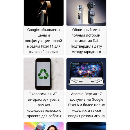
Google: объявлены
Обширный мир,
цены и
полный историй:
конфигурации новой
компания DJI
модели Pixel 11 для
подтвердила дату
рынков Европы и
международного
Великобритании
выпуска Osmo Pocket
08
4 Pro
July 2026
24 June 2026
Экологичная ИТ-
Android Версия 17
инфраструктура: в
доступна на Google
рамках
Pixel 6 и более новых
исследовательского
моделях, а также
проекта для работы
вводит режим игр на
центра обработки
складных
данных
устройствах
17 June