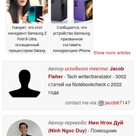
Говорят, что этот
Сообщается, что
конкурент Samsung Z
устройство Samsung,
Fold 8 Ultra,
призванное
оснащенный
составить
процессором Galaxy,
конкуренцию iPhone
Show more articles
станет идеальной
Ultra, отличается
заменой
меньшим
персональному
количеством складок
Автор
исходного текста
:
Jacob
компьютеру
по сравнению с
15 June
Fisher
- Tech writer/translator
- 3002
моделью Z Fold8 Ultra
2026
статей на Notebookcheck
c 2022
серии « Galaxy »
благодаря более
года
толстому стеклу UTG
contact me via:
jacob67147
15 June 2026
Автор перевода:
Нин Нгок Дуй
(Ninh Ngoc Duy)
- Помощник