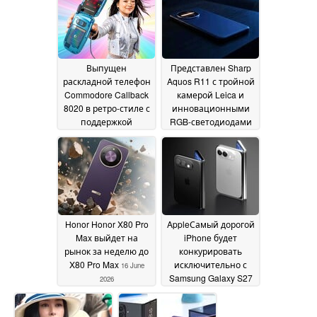
используются
2026
выведенные из
эксплуатации
смартфоны
18 June 2026
Выпущен
Представлен Sharp
раскладной телефон
Aquos R11 с тройной
Commodore Callback
камерой Leica и
8020 в ретро-стиле с
инновационными
поддержкой
RGB-светодиодами
приложений из
16 June 2026
магазина « Android »
16 June 2026
Honor Honor X80 Pro
AppleСамый дорогой
Max выйдет на
iPhone будет
рынок за неделю до
конкурировать
X80 Pro Max
исключительно с
16 June
Samsung Galaxy S27
2026
Ultra
15 June 2026