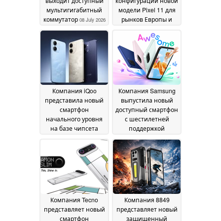
выходит доступный
конфигурации новой
мультигигабитный
модели Pixel 11 для
коммутатор
рынков Европы и
08 July 2026
Великобритании
08
July 2026
Компания iQoo
Компания Samsung
представила новый
выпустила новый
смартфон
доступный смартфон
начального уровня
с шестилетней
на базе чипсета
поддержкой
Snapdragon 4 Gen 2
обновлений
03
программного
July 2026
обеспечения
26 June
2026
Компания Tecno
Компания 8849
представляет новый
представляет новый
смартфон
защищенный