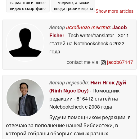
вариантов и новое
моделях, а также
видео о смартфоне
вводит режим игр на
Show more articles
Vivo X Fold 6 с
складных
камерой Zeiss с 9-
устройствах
17 June
кратным зумом
Автор
исходного текста
:
Jacob
17
2026
June 2026
Fisher
- Tech writer/translator
- 3011
статей на Notebookcheck
c 2022
года
contact me via:
jacob67147
Автор перевода:
Нин Нгок Дуй
(Ninh Ngoc Duy)
- Помощник
редакции
- 816412 статей на
Notebookcheck
c 2008 года
Будучи помощником редакции, я
отвечаю за пополнение нашей Библиотеки, в
которой собраны обзоры с самых разных