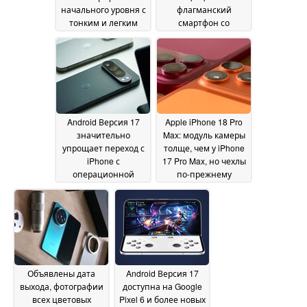
начального уровня с
флагманский
тонким и легким
смартфон со
корпусом
встроенным DLP-
24 June 2026
проектором с
разрешением 2K
20
June 2026
Android Версия 17
Apple iPhone 18 Pro
значительно
Max: модуль камеры
упрощает переход с
толще, чем у iPhone
iPhone с
17 Pro Max, но чехлы
операционной
по-прежнему
системой « Apple »
подходят
17 June 2026
на Google Pixel и
другие устройства
18
June 2026
Объявлены дата
Android Версия 17
выхода, фотографии
доступна на Google
всех цветовых
Pixel 6 и более новых