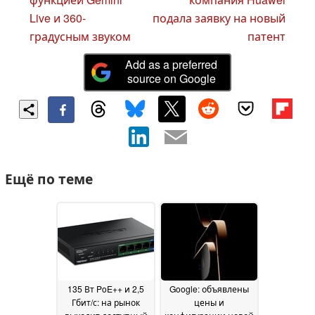
Live и 360-
подала заявку на новый
градусным звуком
патент
Add as a preferred
source on Google
Ещё по теме
135 Вт PoE++ и 2,5
Google: объявлены
Гбит/с: на рынок
цены и