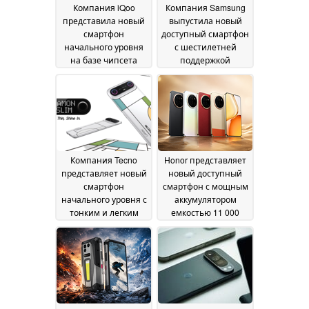
Компания iQoo
Компания Samsung
представила новый
выпустила новый
смартфон
доступный смартфон
начального уровня
с шестилетней
на базе чипсета
поддержкой
Snapdragon 4 Gen 2
обновлений
03
программного
July 2026
обеспечения
26 June
2026
Компания Tecno
Honor представляет
представляет новый
новый доступный
смартфон
смартфон с мощным
начального уровня с
аккумулятором
тонким и легким
емкостью 11 000
корпусом
мА·ч
24 June 2026
23 June 2026