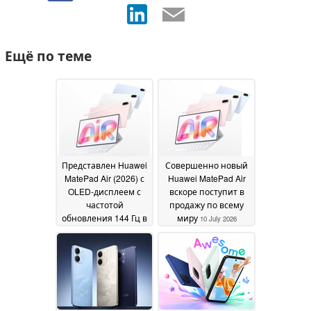
Ещё по теме
Представлен Huawei
Совершенно новый
MatePad Air (2026) с
Huawei MatePad Air
OLED-дисплеем с
вскоре поступит в
частотой
продажу по всему
обновления 144 Гц в
миру
10 July 2026
ультратонком
корпусе
14 July 2026