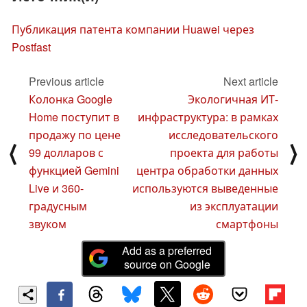
Публикация патента компании Huawei через
Postfast
Previous article
Next article
Колонка Google
Экологичная ИТ-
Home поступит в
инфраструктура: в рамках
продажу по цене
исследовательского
⟨
⟩
99 долларов с
проекта для работы
функцией Gemini
центра обработки данных
Live и 360-
используются выведенные
градусным
из эксплуатации
звуком
смартфоны
Add as a preferred
source on Google