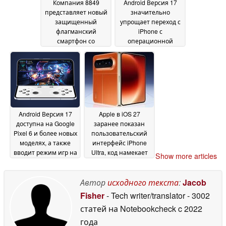
Компания 8849
Android Версия 17
представляет новый
значительно
защищенный
упрощает переход с
флагманский
iPhone с
смартфон со
операционной
встроенным DLP-
системой « Apple »
проектором с
на Google Pixel и
разрешением 2K
другие устройства
20
18
June 2026
June 2026
Android Версия 17
Apple в iOS 27
доступна на Google
заранее показан
Pixel 6 и более новых
пользовательский
моделях, а также
интерфейс iPhone
вводит режим игр на
Ultra, код намекает
Show more articles
складных
на возможность
устройствах
складывания
17 June
09 June
Автор
исходного текста
:
Jacob
2026
2026
Fisher
- Tech writer/translator
- 3002
статей на Notebookcheck
c 2022
года