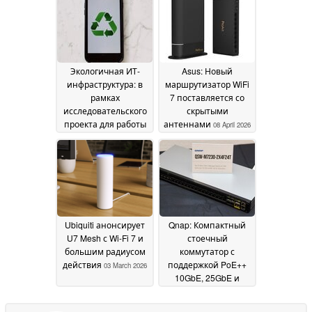
QuTS
накопителями
29 June 2026
23 June
2026
Экологичная ИТ-
Asus: Новый
инфраструктура: в
маршрутизатор WiFi
рамках
7 поставляется со
исследовательского
скрытыми
проекта для работы
антеннами
08 April 2026
центра обработки
данных
используются
выведенные из
эксплуатации
смартфоны
18 June 2026
Ubiquiti анонсирует
Qnap: Компактный
U7 Mesh с Wi-Fi 7 и
стоечный
большим радиусом
коммутатор с
действия
поддержкой PoE++
03 March 2026
10GbE, 25GbE и
100GbE
17 November 2025