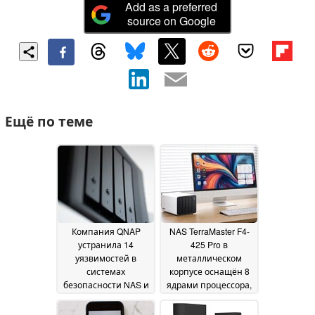
Add as a preferred
source on Google
Ещё по теме
Компания QNAP
NAS TerraMaster F4-
устранила 14
425 Pro в
уязвимостей в
металлическом
системах
корпусе оснащён 8
безопасности NAS и
ядрами процессора,
рекомендует
4 жесткими дисками
обновить QTS и
и 3 SSD-