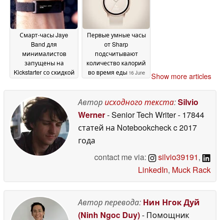
Смарт-часы Jaye
Первые умные часы
Band для
от Sharp
минималистов
подсчитывают
запущены на
количество калорий
Kickstarter со скидкой
во время еды
16 June
Show more articles
17 June 2026
2026
Автор
исходного текста
:
Silvio
Werner
- Senior Tech Writer
- 17844
статей на Notebookcheck
c 2017
года
contact me via:
silvio39191
,
LinkedIn
,
Muck Rack
Автор перевода:
Нин Нгок Дуй
(Ninh Ngoc Duy)
- Помощник