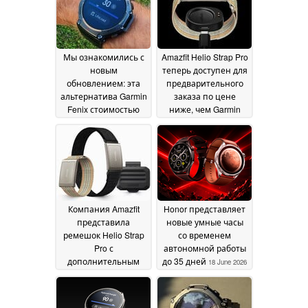
Мы ознакомились с
Amazfit Helio Strap Pro
новым
теперь доступен для
обновлением: эта
предварительного
альтернатива Garmin
заказа по цене
Fenix стоимостью
ниже, чем Garmin
226 долларов стала
Instinct 3
20 June 2026
ещё лучше
24 June 2026
Компания Amazfit
Honor представляет
представила
новые умные часы
ремешок Helio Strap
со временем
Pro с
автономной работы
дополнительным
до 35 дней
18 June 2026
датчиком движения
18 June 2026