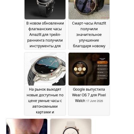
В новом обновлении
Смарт-часы Amazfit
флагманские часы
получили
Amazfit для трейл-
значительное
раннинга получили
улучшение
инструменты для
благодаря новому
тренировок Hyrox и
обновлению
усовершенствованный
программного
мониторинг энергии
обеспечения
18 June
18 June 2026
2026
На рынок выходят
Google выпустила
новые доступные по
Wear OS 7 для Pixel
цене умные часы с
Watch
17 June 2026
автономными
картами и
двухдиапазонным
GPS
17 June 2026