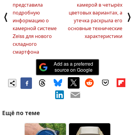
представила
камерой в четырёх
подробную
цветовых вариантах, а
⟨
⟩
информацию о
утечка раскрыла его
камерной системе
основные технические
Zeiss для нового
характеристики
складного
смартфона
Add as a preferred
source on Google
Ещё по теме