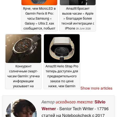
Ярче, чем MicroLED в
Amazfit бросает
Garmin Fenix 8 Pro:
вызов часам « Apple
часы Samsung «
» благодаря более
Galaxy » Ultra 2, как
тесной интеграции с
сообщается, побьют
iPhone
29 June 2026
рекорды
29 June 2026
Конкурент
Amazfit Helio Strap Pro
солнечным смарт-
теперь доступен для
часам Garmin: утечка
предварительного
информации
заказа по цене
указывает на
ниже, чем Garmin
Show more articles
появление
Instinct 3
20 June 2026
солнечных часов
Amazfit
Автор
исходного текста
:
Silvio
22 June 2026
Werner
- Senior Tech Writer
- 17796
статей на Notebookcheck
c 2017