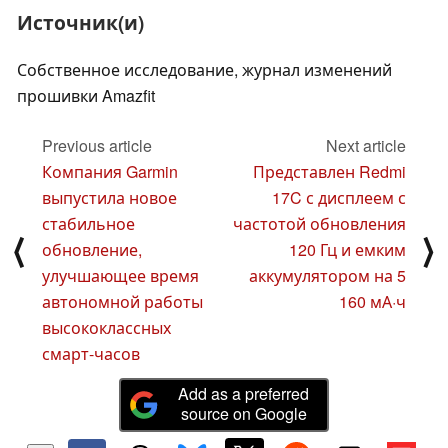
Источник(и)
Собственное исследование, журнал изменений
прошивки Amazfit
Previous article
Next article
Компания Garmin
Представлен Redmi
выпустила новое
17C с дисплеем с
стабильное
частотой обновления
⟨
⟩
обновление,
120 Гц и емким
улучшающее время
аккумулятором на 5
автономной работы
160 мА·ч
высококлассных
смарт-часов
Add as a preferred
source on Google