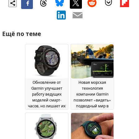
Ещё по теме
Обновление от
Новая морская
Garmin улучшает
технология
работу ведущих
компании Garmin
моделей смарт-
позволяет «видеть»
часов, но лишает их
подводный мир в
ключевых функций
режиме реального
времени
15 July 2026
08 July 2026