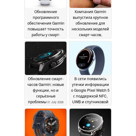
Обновление
Компания Garmin
программного
выпустила крупное
обеспечения Garmin
обновление для
повышает точность
нескольких моделей
работы у смарт-
смарт-часов,
часов высокого
включающее
класса
десятки новых
03 July 2026
функций и
улучшений
02 July 2026
Обновление смарт-
В сети появились
часов Garmin: новые
утечки информации
функции, но и
о Google Pixel Watch 5
серьёзные
с поддержкой NFC,
проблемы
UWB и спутниковой
01 July 2026
связи
30 June 2026