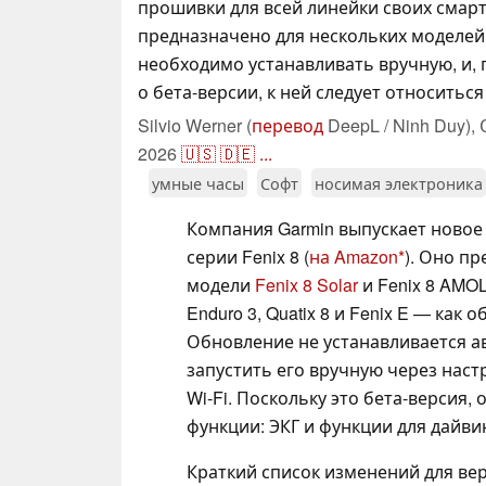
прошивки для всей линейки своих смар
предназначено для нескольких моделей F
необходимо устанавливать вручную, и, 
о бета-версии, к ней следует относитьс
Silvio Werner (
перевод
DeepL / Ninh Duy),
2026
🇺🇸
🇩🇪
...
умные часы
Софт
носимая электроника
Компания Garmin выпускает ново
серии Fenix 8 (
на Amazon
). Оно п
модели
Fenix 8 Solar
и Fenix 8 AMOL
Enduro 3, Quatix 8 и Fenix E — как
Обновление не устанавливается а
запустить его вручную через наст
Wi-Fi. Поскольку это бета-версия
функции: ЭКГ и функции для дайви
Краткий список изменений для ве