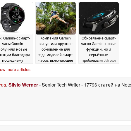
атчика
популярной
режиме реального
08 July 2026
линейки смарт-
времени
08 July 2026
часов
08 July 2026
k, Garmin»: смарт-
Компания Garmin
Обновление смарт-
часы Garmin
выпустила крупное
часов Garmin: новые
получили новые
обновление для
функции, но и
нкции благодаря
ряда моделей смарт-
серьёзные
последнему
часов, включающее
проблемы
01 July 2026
бновлению
более полудюжины
02 July
ow more articles
изменений
2026
02 July 2026
ста
:
Silvio Werner
- Senior Tech Writer
- 17796 статей на Not