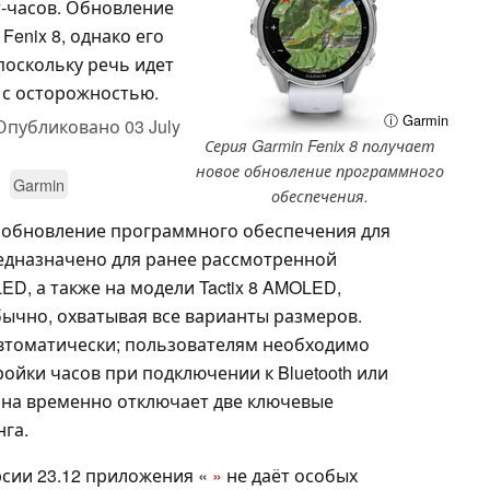
т-часов. Обновление
enix 8, однако его
поскольку речь идет
я с осторожностью.
ⓘ Garmin
Опубликовано
03 July
Серия Garmin Fenix 8 получает
новое обновление программного
Garmin
обеспечения.
е обновление программного обеспечения для
редназначено для ранее рассмотренной
ED, а также на модели Tactix 8 AMOLED,
 обычно, охватывая все варианты размеров.
втоматически; пользователям необходимо
ройки часов при подключении к Bluetooth или
, она временно отключает две ключевые
нга.
рсии 23.12 приложения «
»
не даёт особых