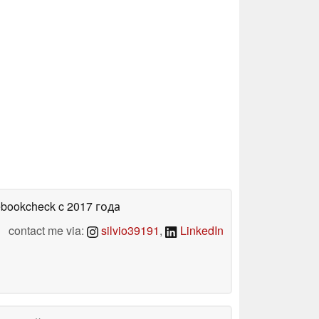
ebookcheck
c 2017 года
contact me via:
silvio39191
,
LinkedIn