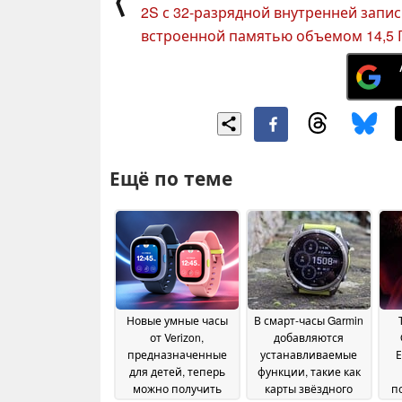
⟨
2S с 32-разрядной внутренней запи
встроенной памятью объемом 14,5 
Ещё по теме
Новые умные часы
В смарт-часы Garmin
от Verizon,
добавляются
предназначенные
устанавливаемые
Е
для детей, теперь
функции, такие как
можно получить
карты звёздного
п