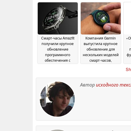
бесплатно, но есть
неба в режиме
д
один нюанс
реального времени
15 July
2026
11 July 2026
Смарт-часы Amazfit
Компания Garmin
«O
получили крупное
выпустила крупное
обновление
обновление для
программного
нескольких моделей
фу
обеспечения с
смарт-часов,
новыми полезными
включающее
о
Sh
функциями
десятки новых
04 July 2026
функций и
улучшений
02 July 2026
Автор
исходного тек