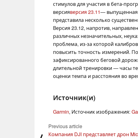
стимулов для участия в бета-прог
версия
версия 23.11
— выпущенная 
представила несколько существен
Версия 23.12, напротив, направле
различных незначительных, неука
проблема, из-за которой калибров
повысить точность измерений. П
зафиксированного беговой дорожк
длительной тренировки — часы т
оценки темпа и расстояния во вр
Источник(и)
Garmin
, Источник изображения:
Ga
Previous article
Компания DJI представляет дрон Mic