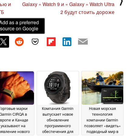
⟩
сью и
Galaxy » Watch 9 и « Galaxy » Watch Ultra
ГБ
2 будут стоить дороже
Add as a preferred
source on Google
Торговые марки
Компания Garmin
Новая морская
Garmin CIRQA в
выпускает новое
технология
вропе и Канаде
обновление
компании Garmin
указывают на
программного
позволяет «видеть»
оявление нового
обеспечения для
подводный мир в