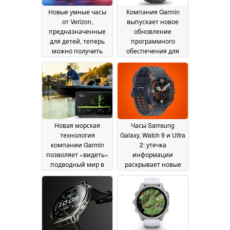
Новые умные часы
Компания Garmin
от Verizon,
выпускает новое
предназначенные
обновление
для детей, теперь
программного
можно получить
обеспечения для
бесплатно, но есть
популярной
один нюанс
линейки смарт-
15 July
часов
2026
08 July 2026
Новая морская
Часы Samsung
технология
Galaxy, Watch 9 и Ultra
компании Garmin
2: утечка
позволяет «видеть»
информации
подводный мир в
раскрывает новые
режиме реального
функции для
времени
мониторинга
08 July 2026
здоровья и
циферблаты
06 July
2026