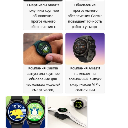
Смарт-часы Amazfit
Обновление
получили крупное
программного
обновление
обеспечения Garmin
программного
повышает точность
обеспечения с
работы у смарт-
новыми полезными
часов высокого
функциями
класса
04 July 2026
03 July 2026
Компания Garmin
Компания Amazfit
выпустила крупное
намекает на
обновление для
возможный выпуск
нескольких моделей
смарт-часов MiP с
смарт-часов,
солнечным
включающее
питанием
02 July 2026
десятки новых
функций и
улучшений
02 July 2026