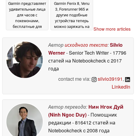
Garmin представляет
Garmin Fenix 8, Venu
удивительные лица
3, Forerunner 965 и
для часов с
другие подобные
покемонами,
устройства теперь
бесплатные для
можно заряжать на
Show more articles
смарт-часов,
ходу с помощью
включая Fenix 8 и
нового пауэрбанка
03
Forerunner 970
Автор
исходного текста
:
Silvio
14 March
January 2026
2026
Werner
- Senior Tech Writer
- 17796
статей на Notebookcheck
c 2017
года
contact me via:
silvio39191
,
LinkedIn
Автор перевода:
Нин Нгок Дуй
(Ninh Ngoc Duy)
- Помощник
редакции
- 816412 статей на
Notebookcheck
c 2008 года