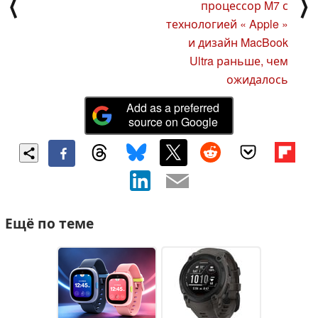
⟨
⟩
процессор M7 с
технологией « Apple »
и дизайн MacBook
Ultra раньше, чем
ожидалось
Add as a preferred
source on Google
Ещё по теме