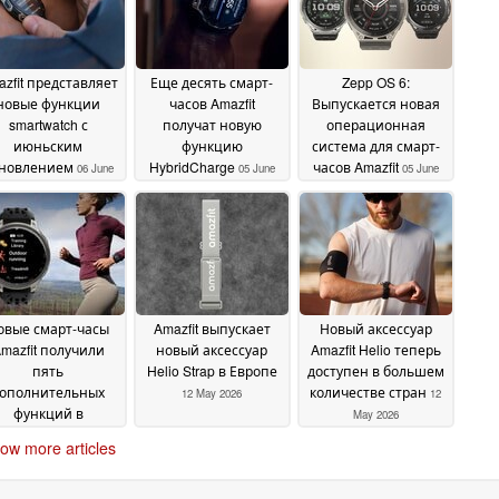
zfit представляет
Еще десять смарт-
Zepp OS 6:
новые функции
часов Amazfit
Выпускается новая
smartwatch с
получат новую
операционная
июньским
функцию
система для смарт-
новлением
HybridCharge
часов Amazfit
06 June
05 June
05 June
2026
2026
2026
овые смарт-часы
Amazfit выпускает
Новый аксессуар
mazfit получили
новый аксессуар
Amazfit Helio теперь
пять
Helio Strap в Европе
доступен в большем
ополнительных
количестве стран
12 May 2026
12
функций в
May 2026
бновлении
29 May
ow more articles
2026