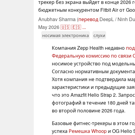
трекер без экрана выйдет в конце 2026 г
бюджетным конкурентом Fitbit Air от Goog
Anubhav Sharma (
перевод
DeepL / Ninh Du
May 2026
🇺🇸
🇪🇸
...
носимая электроника
слухи
Компания Zepp Health недавно
под
Федеральную комиссию по связи 
носимое устройство под модельн
Согласно нормативным документам, 
Хотя компания не подтвердила ма
характеристики и предыдущие зая
что это Amazfit Helio Strap 2. За
фотографий в течение 180 дней т
во второй половине 2026 года.
Базовые фитнес-трекеры в этом г
успеха
Ремешка Whoop
и OG Helio 