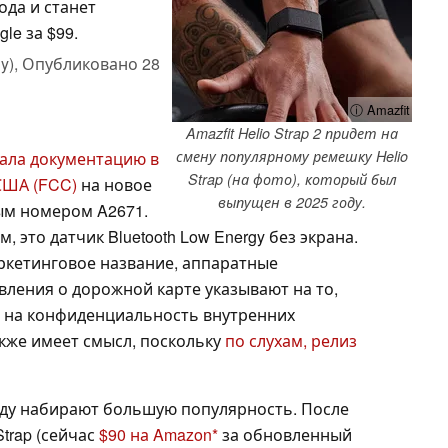
ода и станет
le за $99.
y),
Опубликовано
28
ⓘ Amazfit
Amazfit Helio Strap 2 придет на
смену популярному ремешку Helio
ала документацию в
Strap (на фото), который был
США (FCC)
на новое
выпущен в 2025 году.
ым номером A2671.
это датчик Bluetooth Low Energy без экрана.
ркетинговое название, аппаратные
вления о дорожной карте указывают на то,
прос на конфиденциальность внутренних
акже имеет смысл, поскольку
по слухам, релиз
оду набирают большую популярность. После
Strap (сейчас
$90 на Amazon
за обновленный