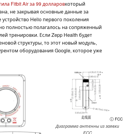
ла Fitbit Air за 99 долларов
который
ана, не закрывая основные данные за
 устройство Helio первого поколения
Оно полностью полагалось на сопряженный
ей тренировки. Если Zepp Health будет
новой структуры, то этот новый модуль,
урентом оборудования Google, которое уже
ⓘ FCC
Диаграмма антенны из заявки
FCC