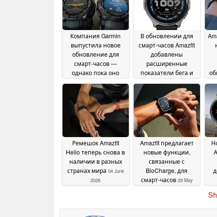
Компания Garmin
В обновлении для
Ama
выпустила новое
смарт-часов Amazfit
обновление для
добавлены
смарт-часов —
расширенные
однако пока оно
показатели бега и
об
доступно не всем
автономная
23
навигация
July 2026
16 June 2026
Ремешок Amazfit
Amazfit предлагает
Н
Helio теперь снова в
новые функции,
A
наличии в разных
связанные с
странах мира
BioCharge, для
д
04 June
смарт-часов
2026
29 May
о
2026
Sh