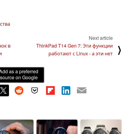
ства
Next article
нок в
ThinkPad T14 Gen 7: Эти функции
⟩
и
работают с Linux - а эти нет
Add as a preferred
source on Google