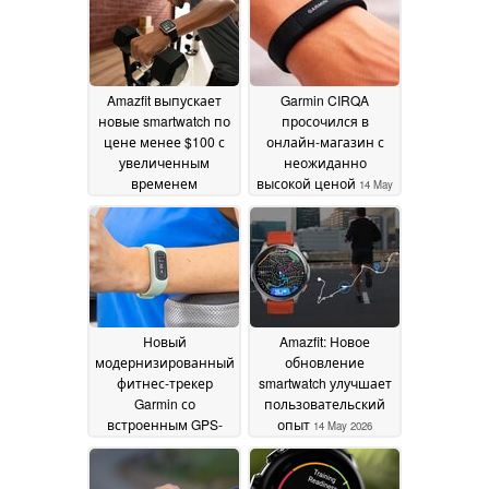
26 May 2026
Amazfit выпускает
Garmin CIRQA
новые smartwatch по
просочился в
цене менее $100 с
онлайн-магазин с
увеличенным
неожиданно
временем
высокой ценой
14 May
автономной работы
2026
20 May 2026
Новый
Amazfit: Новое
модернизированный
обновление
фитнес-трекер
smartwatch улучшает
Garmin со
пользовательский
встроенным GPS-
опыт
14 May 2026
трекером
14 May 2026