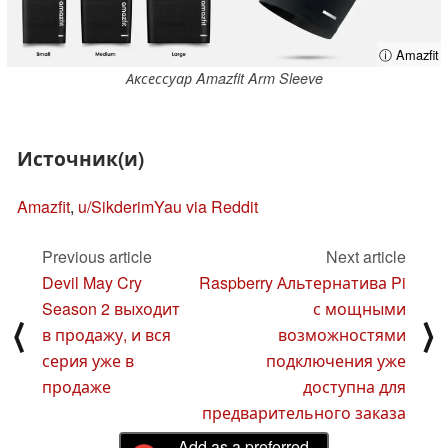
ⓘ Amazfit
Аксессуар Amazfit Arm Sleeve
Источник(и)
Amazfit
,
u/SikderimYau via Reddit
Previous article
Next article
Devil May Cry
Raspberry Альтернатива Pi
Season 2 выходит
с мощными
⟨
⟩
в продажу, и вся
возможностями
серия уже в
подключения уже
продаже
доступна для
предварительного заказа
Add as a preferred