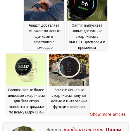
Amazfit добавляет
Garmin выпускает
множество новых
новые доступные
функций в
смарт-часы с
smartwatch с
AMOLED-дисплеем и
помощью
временем
обновлений
автономной работы
13 May
до 10 дней
2026
12 May 2026
Garmin: Новые более
Amazfit: Дешевые
дешевые смарт-часы
смарт-часы получат
для бега скоро
новые и интересные
появятся в продаже
функции
10 May 2026
по всему миру
12 May
Show more articles
2026
Автор
исходного текста
:
Полли