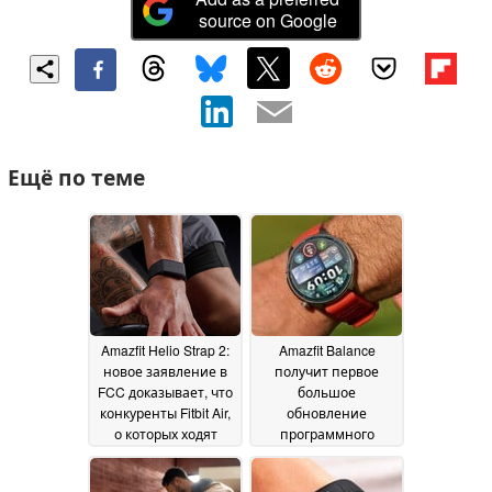
source on Google
Ещё по теме
Amazfit Helio Strap 2:
Amazfit Balance
новое заявление в
получит первое
FCC доказывает, что
большое
конкуренты Fitbit Air,
обновление
о которых ходят
программного
слухи, уже на
обеспечения за
подходе
несколько месяцев
28 May 2026