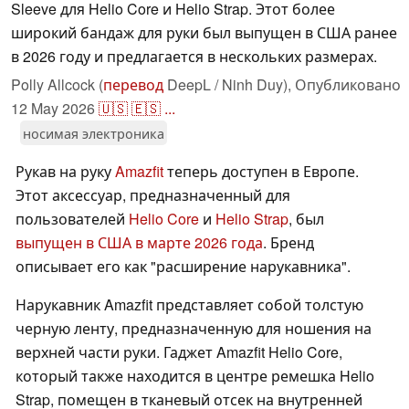
Sleeve для Helio Core и Helio Strap. Этот более
широкий бандаж для руки был выпущен в США ранее
в 2026 году и предлагается в нескольких размерах.
Polly Allcock (
перевод
DeepL / Ninh Duy),
Опубликовано
12 May 2026
🇺🇸
🇪🇸
...
носимая электроника
Рукав на руку
Amazfit
теперь доступен в Европе.
Этот аксессуар, предназначенный для
пользователей
Helio Core
и
Helio Strap
, был
выпущен в США в марте 2026 года
. Бренд
описывает его как "расширение нарукавника".
Нарукавник Amazfit представляет собой толстую
черную ленту, предназначенную для ношения на
верхней части руки. Гаджет Amazfit Helio Core,
который также находится в центре ремешка Helio
Strap, помещен в тканевый отсек на внутренней