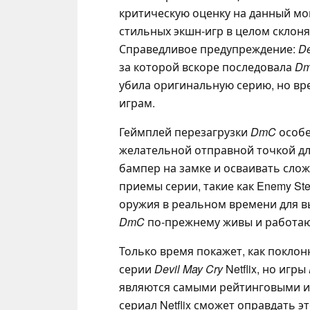
критическую оценку на данный м
стильных экшн-игр в целом склоня
Справедливое предупреждение:
De
за которой вскоре последовала
D
убила оригинальную серию, но вр
играм.
Геймплей перезагрузки
DmC
особе
желательной отправной точкой дл
бампер на замке и осваивать сло
приемы серии, такие как Enemy Ste
оружия в реальном времени для в
DmC
по-прежнему живы и работаю
Только время покажет, как покло
серии
Devil May Cry
Netflix, но игры
являются самыми рейтинговыми и
сериал Netflix сможет оправдать э