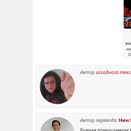
Steam
12 May 2026
во
на
C
Автор
исходного тек
Автор перевода:
Нин 
Будучи помощником р