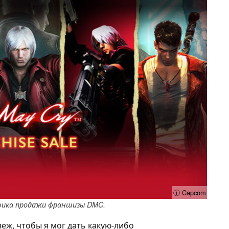
ⓘ Capcom
фика продажи франшизы DMC.
еж, чтобы я мог дать какую-либо