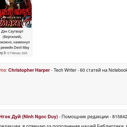
Дэн Саутворт
(Вергилий),
зможно, намекнул
 ремейк Devil May
ry 3
12 February 2025
ста
:
Christopher Harper
- Tech Writer
- 60 статей на Noteboo
Нгок Дуй (Ninh Ngoc Duy)
- Помощник редакции
- 81584
едакции, я отвечаю за пополнение нашей Библиотеки, 