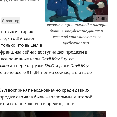
ⓘ Netflix
Streaming
Впервые в официальной анимации
братья-полудемоны Данте и
 новых и старых
Вергилий сталкиваются за
ого, что 2-й сезон
пределами игр.
x только что вышел в
я франшиза сейчас доступна для продажи в
: все основные игры
Devil May Cry
, от
ction
до перезагрузки
DmC
и даже
Devil May
о цене всего $14,96 прямо сейчас, вплоть до
x был воспринят неоднозначно среди давних
т продаж сериала были неоспоримы, а второй
ится в плане экшена и зрелищности.