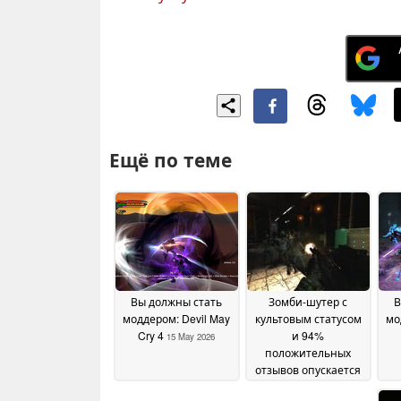
Ещё по теме
Вы должны стать
Зомби-шутер с
В
моддером: Devil May
культовым статусом
мо
Cry 4
и 94%
15 May 2026
положительных
отзывов опускается
ниже отметки $2 в