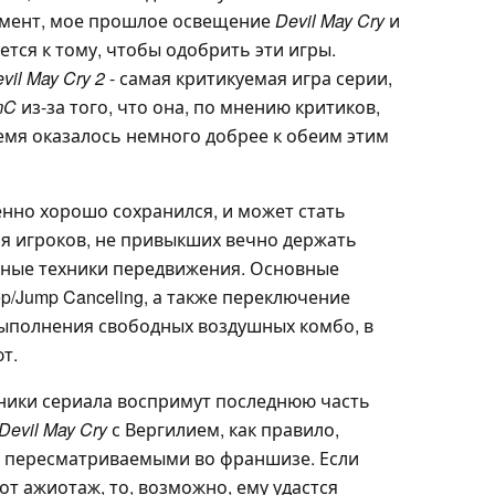
омент, мое прошлое освещение
Devil May Cry
и
ется к тому, чтобы одобрить эти игры.
vil May Cry 2
- самая критикуемая игра серии,
mC
из-за того, что она, по мнению критиков,
емя оказалось немного добрее к обеим этим
нно хорошо сохранился, и может стать
я игроков, не привыкших вечно держать
жные техники передвижения. Основные
p/Jump Canceling, а также переключение
ыполнения свободных воздушных комбо, в
т.
нники сериала воспримут последнюю часть
Devil May Cry
с Вергилием, как правило,
 пересматриваемыми во франшизе. Если
тот ажиотаж, то, возможно, ему удастся