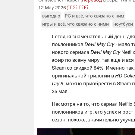
12 May 2026
🇺🇸
🇩🇪
...
выгодно
PC и всё, что связано с ним
игры и всё, что связано с ними
ноутбуки
Сегодня знаменательный день для
поклонников
Devil May Cry
- мало т
нового сериала
Devil May Cry
Netfli
эфир по всему миру, так еще и вс
Steam со скидкой 84%. Именно так
оригинальной трилогии в
HD Colle
Cry 5
, можно приобрести в Steam п
25 мая.
Несмотря на то, что сериал Netfli
поклонников игр, его успех и рос
сезон, похоже, значительно улучш