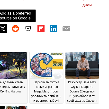
дней
Add as a preferred
source on Google
ы должны стать
Capcom выпустит
Режиссер Devil May
ддером: Devil May
новые игры про
Cry 5 и Dragon's
Cry 5
Mega Man, чтобы
Dogma 2 Хидеаки
12 May 2026
увеличить прибыль,
Ицуно объясняет
и вернется к Devil
свой уход из Capcom
May Cry
08 December 2025
28 August 2025