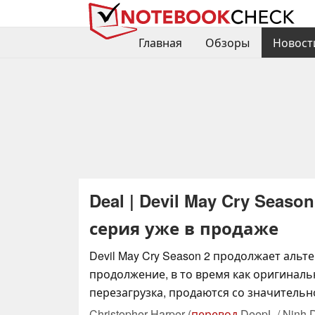
Главная
Обзоры
Новост
Deal | Devil May Cry Seas
серия уже в продаже
Devil May Cry Season 2 продолжает альт
продолжение, в то время как оригинальн
перезагрузка, продаются со значительно
Christopher Harper (
перевод
DeepL / Ninh 