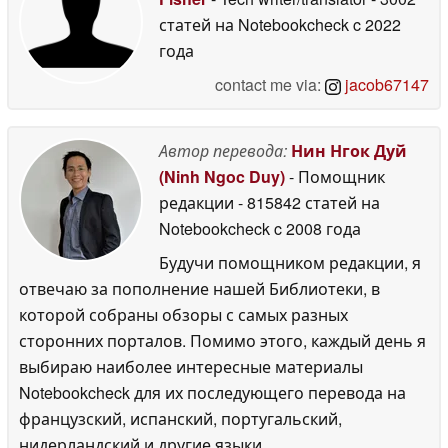
моделью Z Fold8 Ultra
статей на Notebookcheck
c 2022
серии « Galaxy »
благодаря более
года
толстому стеклу UTG
contact me via:
jacob67147
15 June 2026
Автор перевода:
Нин Нгок Дуй
(Ninh Ngoc Duy)
- Помощник
редакции
- 815842 статей на
Notebookcheck
c 2008 года
Будучи помощником редакции, я
отвечаю за пополнение нашей Библиотеки, в
которой собраны обзоры с самых разных
сторонних порталов. Помимо этого, каждый день я
выбираю наиболее интересные материалы
Notebookcheck для их последующего перевода на
французский, испанский, португальский,
нидерландский и другие языки.