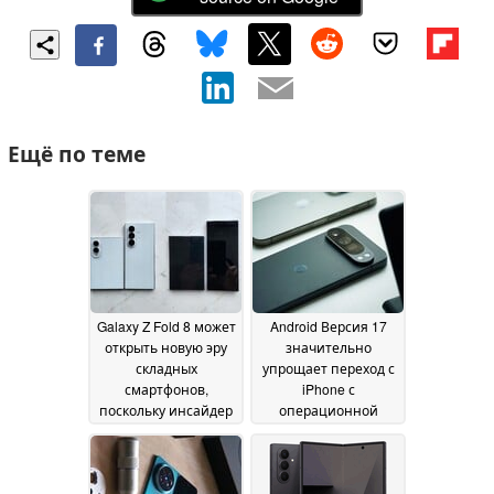
Ещё по теме
Galaxy Z Fold 8 может
Android Версия 17
открыть новую эру
значительно
складных
упрощает переход с
смартфонов,
iPhone с
поскольку инсайдер
операционной
высоко оценивает
системой « Apple »
его вес и качество
на Google Pixel и
сгиба
другие устройства
25 June 2026
18