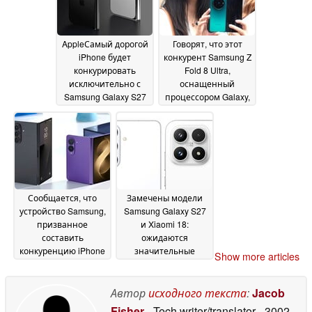
June 2026
AppleСамый дорогой
Говорят, что этот
iPhone будет
конкурент Samsung Z
конкурировать
Fold 8 Ultra,
исключительно с
оснащенный
Samsung Galaxy S27
процессором Galaxy,
Ultra
станет идеальной
15 June 2026
заменой
персональному
компьютеру
15 June
2026
Сообщается, что
Замечены модели
устройство Samsung,
Samsung Galaxy S27
призванное
и Xiaomi 18:
составить
ожидаются
конкуренцию iPhone
значительные
Show more articles
Ultra, отличается
изменения в
меньшим
линейке камер Leica
количеством складок
Автор
исходного текста
:
Jacob
15 June 2026
по сравнению с
Fisher
- Tech writer/translator
- 3002