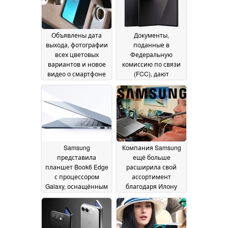
June 2026
Объявлены дата
Документы,
выхода, фотографии
поданные в
всех цветовых
Федеральную
вариантов и новое
комиссию по связи
видео о смартфоне
(FCC), дают
Vivo X Fold 6 с
представление о
камерой Zeiss с 9-
складных
кратным зумом
устройствах и смарт-
17
часах нового
June 2026
поколения от
Samsung
16 June 2026
Samsung
Компания Samsung
представила
ещё больше
планшет Book6 Edge
расширила свой
с процессором
ассортимент
Galaxy, оснащённым
благодаря Илону
18-ядерным чипом
Маску
16 June 2026
ARM и AMOLED-
дисплеем с частотой
обновления 120 Гц
16