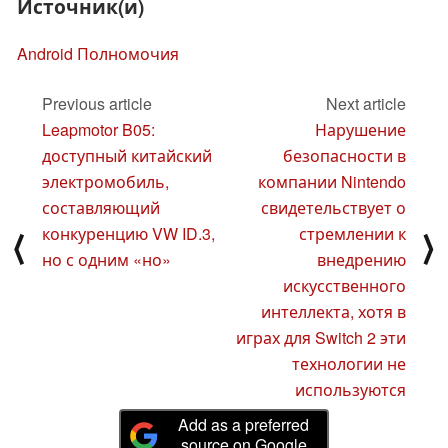
Источник(и)
Android Полномочия
Previous article
Next article
Leapmotor B05:
Нарушение
доступный китайский
безопасности в
электромобиль,
компании Nintendo
составляющий
свидетельствует о
конкуренцию VW ID.3,
стремлении к
⟨
⟩
но с одним «но»
внедрению
искусственного
интеллекта, хотя в
играх для Switch 2 эти
технологии не
используются
Add as a preferred
source on Google