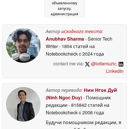
объявленному
запуску,
администрация
Трампа обвиняет в
задержке
04 January
Автор
исходного текста
:
2026
Anubhav Sharma
- Senior Tech
Writer
- 1804 статей на
Notebookcheck
c 2024 года
contact me via:
@lottamuzic
,
LinkedIn
Автор перевода:
Нин Нгок Дуй
(Ninh Ngoc Duy)
- Помощник
редакции
- 815842 статей на
Notebookcheck
c 2008 года
Будучи помощником редакции, я