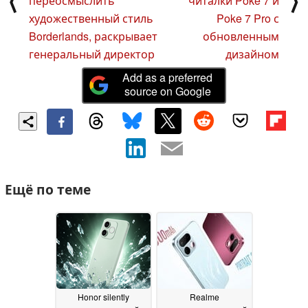
⟨
⟩
переосмыслить
читалки Poke 7 и
художественный стиль
Poke 7 Pro с
Borderlands, раскрывает
обновленным
генеральный директор
дизайном
Add as a preferred
source on Google
Ещё по теме
Honor silently
Realme