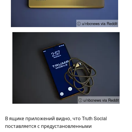
ⓘ u/nbcnews via Reddit
ⓘ u/nbcnews via Reddit
В ящике приложений видно, что Truth Social
поставляется с предустановленными