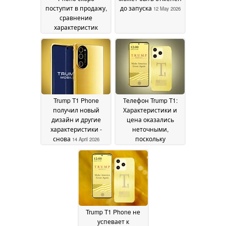
поступит в продажу,
до запуска
12 May 2026
сравнение
характеристик
показывает
серьезные
недостатки
14 May 2026
Trump T1 Phone
Телефон Trump T1:
получил новый
Характеристики и
дизайн и другие
цена оказались
характеристики -
неточными,
снова
поскольку
14 April 2026
производитель
раскрывает
окончательный
дизайн
09 February 2026
Trump T1 Phone не
успевает к