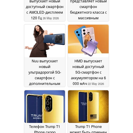
выпускает новый
представляет новый
доступный смартфон
смартфон
с AMOLED-дисплеем
бюджетного класса с
120 Гц
массивным
26 May 2026
аккумулятором на 8
000 мАч
22 May 2026
Nuu выпускает
HMD выпускает
новый
новый доступный
ультрадорогой 5G-
5G-смартфон с
смартфон с
аккумулятором на 6
дополнительным
000 мАч
22 May 2026
задним дисплеем
22
May 2026
Телефон Trump T1
Trump T1 Phone
Phone скоро
может быть отменен