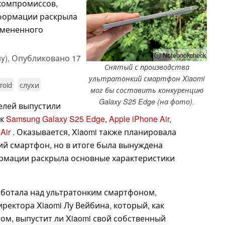
 компромиссов,
нформации раскрыла
тмененного
ⓘ Notebookcheck
y),
Опубликовано
17
Снятый с производства
ультратонкий смартфон Xiaomi
roid
слухи
мог бы составить конкуренцию
Galaxy S25 Edge (на фото).
телей выпустили
ак
Samsung Galaxy S25 Edge
,
Apple iPhone Air
,
Air
. Оказывается, Xiaomi также планировала
ий смартфон, но в итоге была вынуждена
ормации раскрыла основные характеристики
работала над ультратонким смартфоном,
иректора Xiaomi Лу Вейбина, который, как
том, выпустит ли Xiaomi свой собственный