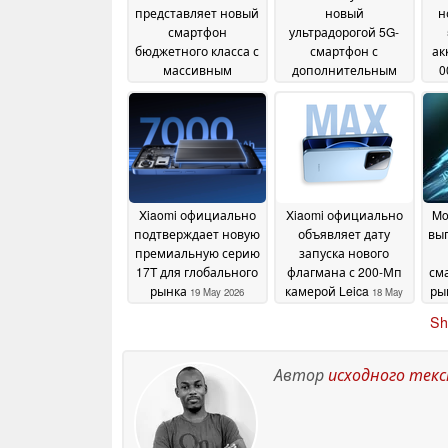
представляет новый
новый
н
смартфон
ультрадорогой 5G-
бюджетного класса с
смартфон с
ак
массивным
дополнительным
0
аккумулятором на 8
задним дисплеем
22
000 мАч
22 May 2026
May 2026
Xiaomi официально
Xiaomi официально
Mo
подтверждает новую
объявляет дату
вып
премиальную серию
запуска нового
17T для глобального
флагмана с 200-Мп
см
рынка
камерой Leica
ры
19 May 2026
18 May
2026
Sh
Автор
исходного тек