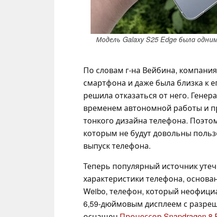
Модель Galaxy S25 Edge была одн
По словам г-на Вейбина, компания
смартфона и даже была близка к е
решила отказаться от него. Генер
временем автономной работы и п
тонкого дизайна телефона. Поэтом
которым не будут довольны польз
выпуск телефона.
Теперь популярный источник утеч
характеристики телефона, основа
Weibo, телефон, который неофициа
6,59-дюймовым дисплеем с разреше
оснащен
Процессор Snapdragon 8 E