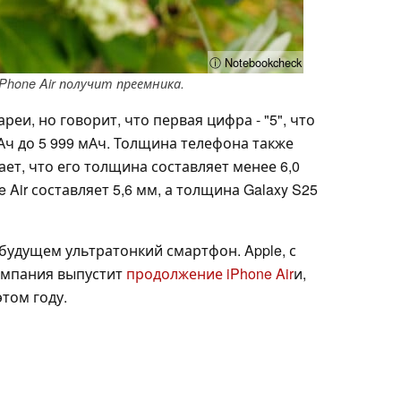
ⓘ Notebookcheck
Phone Air получит преемника.
реи, но говорит, что первая цифра - "5", что
мАч до 5 999 мАч. Толщина телефона также
ает, что его толщина составляет менее 6,0
 Air составляет 5,6 мм, а толщина Galaxy S25
 будущем ультратонкий смартфон. Apple, с
компания выпустит
продолжение iPhone Air
и,
том году.