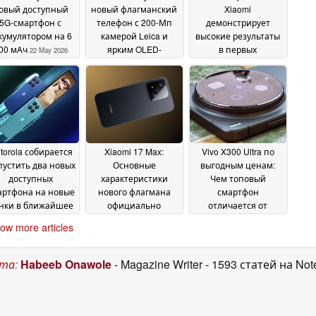
овый доступный
новый флагманский
Xiaomi
5G-смартфон с
телефон с 200-Мп
демонстрирует
кумулятором на 6
камерой Leica и
высокие результаты
00 мАч
ярким OLED-
в первых
22 May 2026
дисплеем
бенчмарках, обойдя
21 May 2026
Xiaomi 17 Ultra
20 May
2026
torola собирается
Xiaomi 17 Max:
Vivo X300 Ultra по
устить два новых
Основные
выгодным ценам:
доступных
характеристики
Чем топовый
артфона на новые
нового флагмана
смартфон
нки в ближайшее
официально
отличается от
время
раскрыты
импортной модели?
15 May 2026
14 May 2026
ow more articles
14 May 2026
ста
:
Habeeb Onawole
- Magazine Writer
- 1593 статей на No