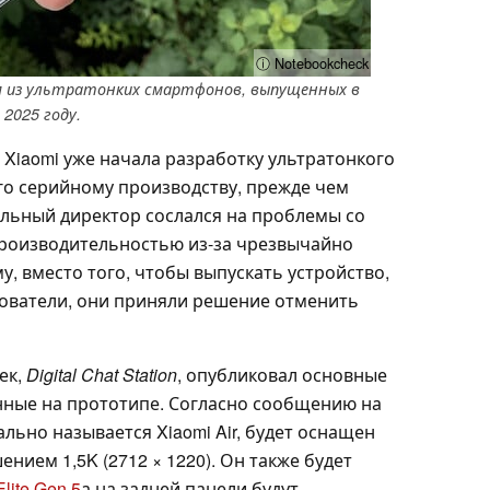
ⓘ Notebookcheck
им из ультратонких смартфонов, выпущенных в
2025 году.
 Xiaomi уже начала разработку ультратонкого
го серийному производству, прежде чем
альный директор сослался на проблемы со
роизводительностью из-за чрезвычайно
у, вместо того, чтобы выпускать устройство,
ователи, они приняли решение отменить
ек,
Digital Chat Station
, опубликовал основные
нные на прототипе. Согласно сообщению на
льно называется Xiaomi Air, будет оснащен
нием 1,5K (2712 × 1220). Он также будет
lite Gen 5
а на задней панели будут