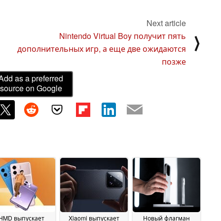
Next article
Nintendo Virtual Boy получит пять
⟩
дополнительных игр, а еще две ожидаются
позже
Add as a preferred
source on Google
HMD выпускает
Xiaomi выпускает
Новый флагман