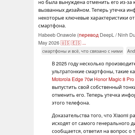
но была вынуждена отменить его из-за
вызванных дизайном. Теперь утечка и
некоторые ключевые характеристики о
смартфона.
Habeeb Onawole (
перевод
DeepL / Ninh Du
May 2026
🇺🇸
🇪🇸
...
смартфоны и всё, что связано с ними
And
В 2025 году несколько производи
ультратонкие смартфоны, такие к
Motorola Edge 70
и
Honor Magic 8 Pro 
выпустить свой собственный тонк
отменить его. Теперь утечка инф
этого телефона.
Доказательства того, что Xiaomi 
исходят от самого генерального д
сообщается, ответил на вопрос о 