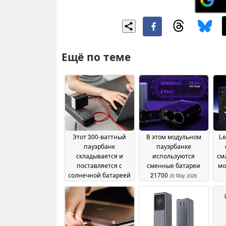
Ещё по теме
Этот 300-ваттный
В этом модульном
Le
пауэрбанк
пауэрбанке
складывается и
используются
см
поставляется с
сменные батареи
мо
солнечной батареей
21700
20 May 2026
и встроенным
зарядным
устройством
31 May
2026