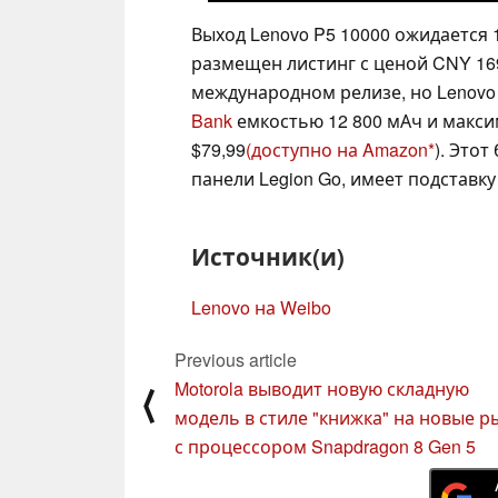
Выход Lenovo P5 10000 ожидается 1
размещен листинг с ценой CNY 169
международном релизе, но Lenovo
Bank
емкостью 12 800 мАч и макс
$79,99
(доступно на Amazon
). Этот
панели Legion Go, имеет подставку
Источник(и)
Lenovo на Weibo
Previous article
Motorola выводит новую складную
⟨
модель в стиле "книжка" на новые р
с процессором Snapdragon 8 Gen 5