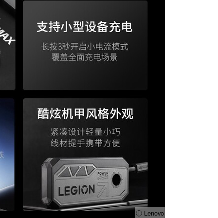
ⓘ Lenovo