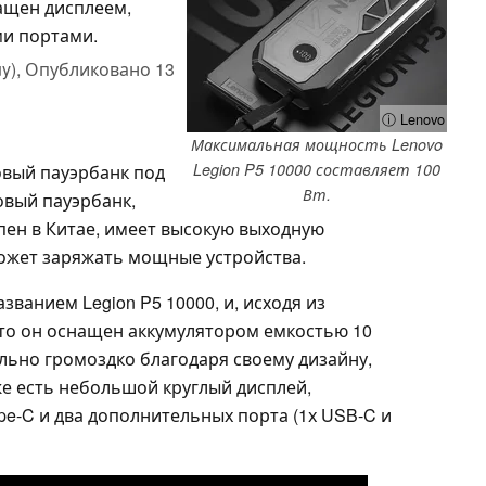
ащен дисплеем,
и портами.
y),
Опубликовано
13
ⓘ Lenovo
Максимальная мощность Lenovo
Legion P5 10000 составляет 100
овый пауэрбанк под
Вт.
овый пауэрбанк,
пен в Китае, имеет высокую выходную
может заряжать мощные устройства.
ванием Legion P5 10000, и, исходя из
что он оснащен аккумулятором емкостью 10
льно громоздко благодаря своему дизайну,
е есть небольшой круглый дисплей,
pe-C и два дополнительных порта (1х USB-C и