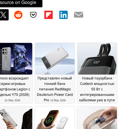
source on Google
novo возрождает
Представлен новый
Новый пауэрбанк
серию игровых
тонкий банк
Cuktech мощностью
артфонов Legion с
питания RedMagic
55 Вт с
делью Y70 (2026)
Deuterium Power Card
интегрированными
Pro
кабелями уже в пути
20 May 2026
18 May 2026
18 May 2026