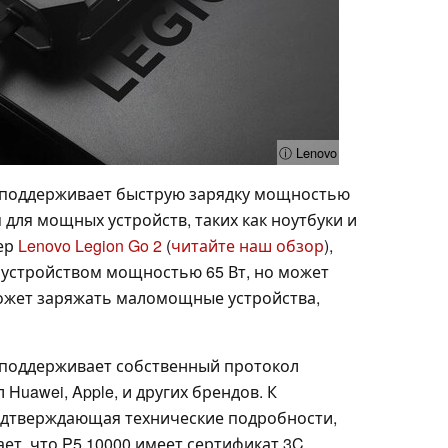
ⓘ Lenovo
00 поддерживает быструю зарядку мощностью
 для мощных устройств, таких как ноутбуки и
ер
Lenovo Legion Go 2
(
читайте наш обзор
),
 устройством мощностью 65 Вт, но может
ожет заряжать маломощные устройства,
к поддерживает собственный протокол
 Huawei, Apple, и других брендов. К
одтверждающая технические подробности,
ает, что P5 10000 имеет сертификат 3C,