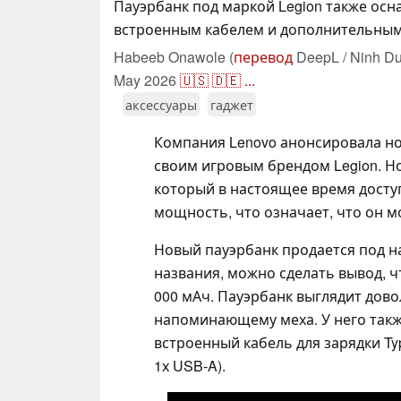
Пауэрбанк под маркой Legion также осн
встроенным кабелем и дополнительным
Habeeb Onawole (
перевод
DeepL / Ninh Du
May 2026
🇺🇸
🇩🇪
...
аксессуары
гаджет
Компания Lenovo анонсировала н
своим игровым брендом Legion. Н
который в настоящее время досту
мощность, что означает, что он 
Новый пауэрбанк продается под наз
названия, можно сделать вывод, 
000 мАч. Пауэрбанк выглядит дово
напоминающему меха. У него такж
встроенный кабель для зарядки Ty
1х USB-A).