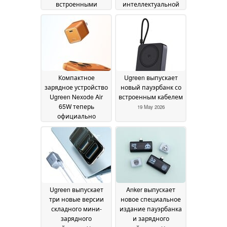
встроенными
интеллектуальной
кабелями
зарядки
02 June 2026
20 May 2026
Компактное
Ugreen выпускает
зарядное устройство
новый пауэрбанк со
Ugreen Nexode Air
встроенным кабелем
65W теперь
19 May 2026
официально
доступно
19 May 2026
Ugreen выпускает
Anker выпускает
три новые версии
новое специальное
складного мини-
издание пауэрбанка
зарядного
и зарядного