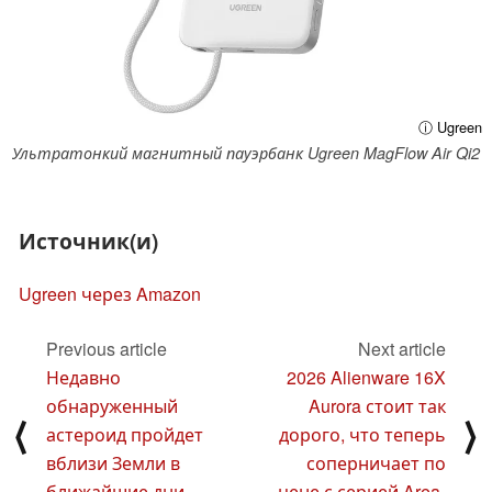
ⓘ Ugreen
Ультратонкий магнитный пауэрбанк Ugreen MagFlow Air Qi2
Источник(и)
Ugreen через Amazon
Previous article
Next article
Недавно
2026 Alienware 16X
обнаруженный
Aurora стоит так
⟨
⟩
астероид пройдет
дорого, что теперь
вблизи Земли в
соперничает по
ближайшие дни
цене с серией Area-