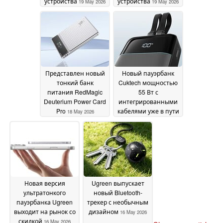
устройства
устройства
19 May 2026
19 May 2026
Представлен новый
Новый пауэрбанк
тонкий банк
Cuktech мощностью
питания RedMagic
55 Вт с
Deuterium Power Card
интегрированными
Pro
кабелями уже в пути
18 May 2026
18 May 2026
Новая версия
Ugreen выпускает
ультратонкого
новый Bluetooth-
пауэрбанка Ugreen
трекер с необычным
выходит на рынок со
дизайном
16 May 2026
скидкой
16 May 2026