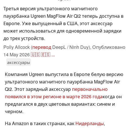
Третья версия ультратонкого магнитного
пауэрбанка Ugreen MagFlow Air Qi2 теперь доступна в
Европе. Уже выпущенный в США, этот аксессуар
может использоваться для одновременной зарядки
до трех устройств.
Polly Allcock (
перевод
DeepL / Ninh Duy),
Опубликовано
14 May 2026
🇺🇸
🇪🇸
...
аксессуары
Компания Ugreen выпустила в Европе белую версию
ультратонкого магнитного пауэрбанка MagFlow Air
Qi2. Этот зарядный аксессуар
первоначально
появился в этом регионе в марте 2026 года
когда он
предлагался в двух цветовых вариантах: синем и
черном.
На Amazon в таких странах, как
Нидерланды
,