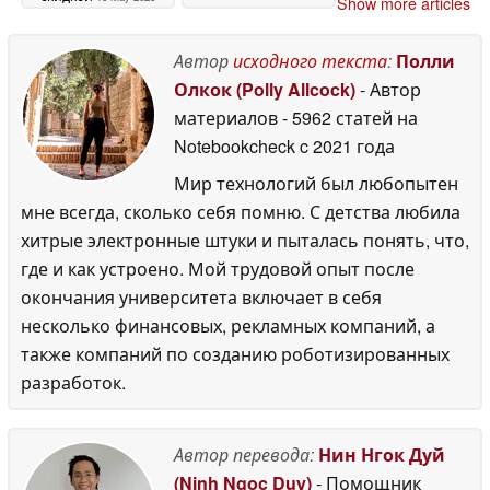
Show more articles
Автор
исходного текста
:
Полли
Олкок (Polly Allcock)
- Автор
материалов
- 5962 статей на
Notebookcheck
c 2021 года
Мир технологий был любопытен
мне всегда, сколько себя помню. С детства любила
хитрые электронные штуки и пыталась понять, что,
где и как устроено. Мой трудовой опыт после
окончания университета включает в себя
несколько финансовых, рекламных компаний, а
также компаний по созданию роботизированных
разработок.
Автор перевода:
Нин Нгок Дуй
(Ninh Ngoc Duy)
- Помощник