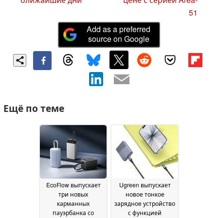
51
Add as a preferred
source on Google
Ещё по теме
EcoFlow выпускает
Ugreen выпускает
три новых
новое тонкое
карманных
зарядное устройство
пауэрбанка со
с функцией