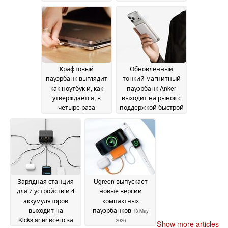
18 May 2026
Крафтовый
Обновленный
пауэрбанк выглядит
тонкий магнитный
как ноутбук и, как
пауэрбанк Anker
утверждается, в
выходит на рынок с
четыре раза
поддержкой быстрой
увеличивает время
зарядки мощностью
автономной работы
30 Вт
14 May 2026
15 May 2026
Зарядная станция
Ugreen выпускает
для 7 устройств и 4
новые версии
аккумуляторов
компактных
выходит на
пауэрбанков
13 May
Kickstarter всего за
2026
Show more articles