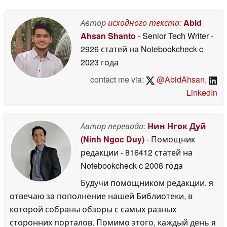
$99
14 May 2026
Автор
исходного текста
:
Abid
Ahsan Shanto
- Senior Tech Writer
-
2926 статей на Notebookcheck
c
2023 года
contact me via:
@AbidAhsan
,
LinkedIn
Автор перевода:
Нин Нгок Дуй
(Ninh Ngoc Duy)
- Помощник
редакции
- 816412 статей на
Notebookcheck
c 2008 года
Будучи помощником редакции, я
отвечаю за пополнение нашей Библиотеки, в
которой собраны обзоры с самых разных
сторонних порталов. Помимо этого, каждый день я