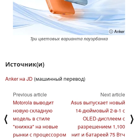
ⓘ Anker
Три цветовых варианта пауэрбанка
Источник(и)
Anker на JD
(машинный перевод)
Previous article
Next article
Motorola выводит
Asus выпускает новый
новую складную
14-дюймовый 2-в-1 с
⟨
⟩
модель в стиле
OLED-дисплеем с
"книжка" на новые
разрешением 1,100
рынки с процессором
нит и батареей 75 Втч