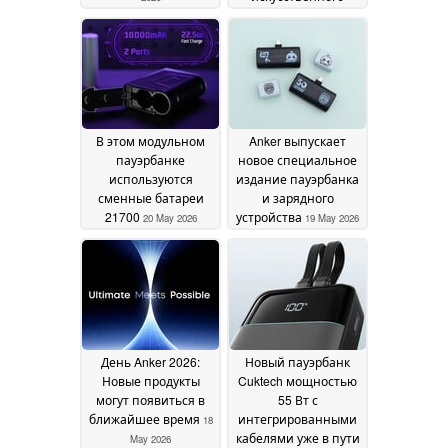
интеллекта и
дисплеем AMOLED
на корпусе
21 May 2026
В этом модульном
Anker выпускает
пауэрбанке
новое специальное
используются
издание пауэрбанка
сменные батареи
и зарядного
21700
устройства
20 May 2026
19 May 2026
День Anker 2026:
Новый пауэрбанк
Новые продукты
Cuktech мощностью
могут появиться в
55 Вт с
ближайшее время
интегрированными
18
кабелями уже в пути
May 2026