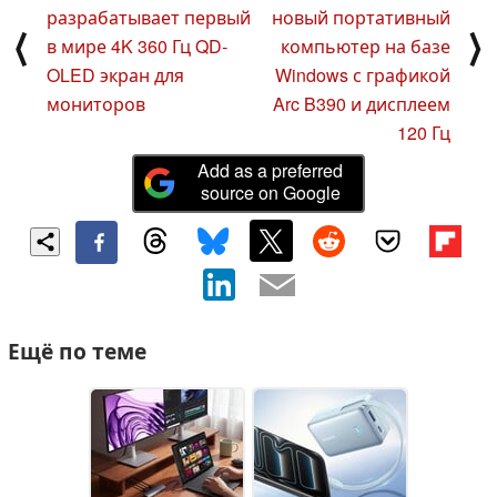
разрабатывает первый
новый портативный
⟨
⟩
в мире 4K 360 Гц QD-
компьютер на базе
OLED экран для
Windows с графикой
мониторов
Arc B390 и дисплеем
120 Гц
Add as a preferred
source on Google
Ещё по теме