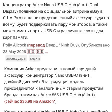
Концентратор Anker Nano USB-C Hub (8-в-1, Dual
Display) появился на официальной витрине eBay в
США. Этот еще не представленный аксессуар, судя по
всему, будет поддерживать пару мониторов, а также
может иметь порты USB-C и различные слоты для
карт памяти.
Polly Allcock (
перевод
DeepL / Ninh Duy),
Опубликовано
28 May 2026
🇺🇸
🇩🇪
...
аксессуары
слухи
Компания Anker представила новый зарядный
аксессуар: концентратор Nano USB-C (8-в-1,
двойной дисплей). Эта грядущая модель
присоединится к аналогичным старым продуктам
бренда, таким как Anker 555 USB-C Hub (8-in-1)
(сейчас $35,98 на Amazon
).
Концентратор Anker Nano USB-C Hub (8-в-1, двойной