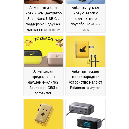
Anker выпускает
Anker выпускает
новый концентратор
новую версию
8-в-1 Nano USB-C с
компактного
поддержкой двух 4K-
пауэрбанка
02 June
дисплеев
03 June 2026
2026
Anker Japan
Anker выпускает
представляет
новое зарядное
наушники-клипсы
устройство Nano от
Soundcore C50i с
Pokémon
28 May 2026
логотипом
покемонов
28 May 2026