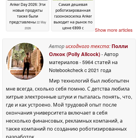
Anker Day 2026: Эти
Самая дешевая
новые продукты
роботизированная
также были
газонокосилка Anker
представлены
выходит на рынок по
22 May
цене €899 с
2026
Show more articles
бесплатным
укрытием
22 May 2026
Автор
исходного текста
:
Полли
Олкок (Polly Allcock)
- Автор
материалов
- 5964 статей на
Notebookcheck
c 2021 года
Мир технологий был любопытен
мне всегда, сколько себя помню. С детства любила
хитрые электронные штуки и пыталась понять, что,
где и как устроено. Мой трудовой опыт после
окончания университета включает в себя
несколько финансовых, рекламных компаний, а
также компаний по созданию роботизированных
разработок.