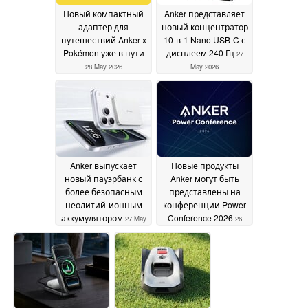
Новый компактный
Anker представляет
адаптер для
новый концентратор
путешествий Anker x
10-в-1 Nano USB-C с
Pokémon уже в пути
дисплеем 240 Гц
27
28 May 2026
May 2026
Anker выпускает
Новые продукты
новый пауэрбанк с
Anker могут быть
более безопасным
представлены на
неолитий-ионным
конференции Power
аккумулятором
Conference 2026
27 May
26
2026
May 2026