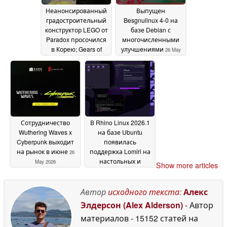
Неанонсированный
Выпущен
градостроительный
Besgnulinux 4-0 на
конструктор LEGO от
базе Debian с
Paradox просочился
многочисленными
в Корею; Gears of
улучшениями
26 May
War: E-Day также
2026
оценили
26 May 2026
Сотрудничество
В Rhino Linux 2026.1
Wuthering Waves x
на базе Ubuntu
Cyberpunk выходит
появилась
на рынок в июне
поддержка Lomiri на
26
настольных и
May 2026
Show more articles
мобильных
компьютерах
26 May
Автор
исходного текста
:
Алекс
2026
Элдерсон (Alex Alderson)
- Автор
материалов
- 15152 статей на