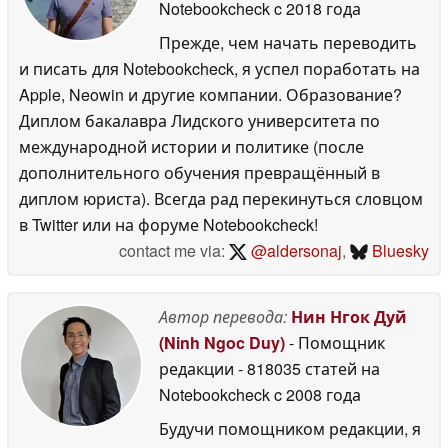
Notebookcheck
c 2018 года
Прежде, чем начать переводить
и писать для Notebookcheck, я успел поработать на
Apple, Neowin и другие компании. Образование?
Диплом бакалавра Лидского университета по
международной истории и политике (после
дополнительного обучения превращённый в
диплом юриста). Всегда рад перекинуться словцом
в Twitter или на форуме Notebookcheck!
contact me via:
@aldersonaj
,
Bluesky
Автор перевода:
Нин Нгок Дуй
(Ninh Ngoc Duy)
- Помощник
редакции
- 818035 статей на
Notebookcheck
c 2008 года
Будучи помощником редакции, я