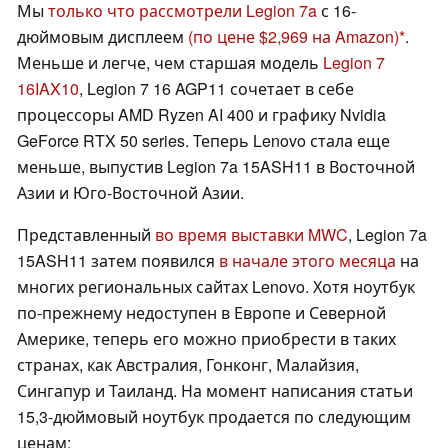
Мы
только что рассмотрели Legion 7a
с 16-
дюймовым дисплеем
(по цене $2,969 на Amazon)
.
Меньше и легче, чем старшая модель
Legion 7
16IAX10
, Legion 7 16 AGP11 сочетает в себе
процессоры AMD Ryzen AI 400 и графику Nvidia
GeForce RTX 50 series. Теперь Lenovo стала еще
меньше, выпустив Legion 7a 15ASH11 в Восточной
Азии и Юго-Восточной Азии.
Представленный
во время выставки MWC
, Legion 7a
15ASH11 затем появился
в начале этого месяца
на
многих региональных сайтах Lenovo. Хотя ноутбук
по-прежнему недоступен в Европе и Северной
Америке, теперь его можно приобрести в таких
странах, как Австралия, Гонконг, Малайзия,
Сингапур и Таиланд. На момент написания статьи
15,3-дюймовый ноутбук продается по следующим
ценам: