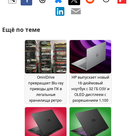
Ещё по теме
OmniDrive
HP выпускает новый
превращает Blu-ray
16-дюймовый
приводы для ПК в
ноутбук с 32 ГБ ОЗУ и
легальные
OLED-дисплеем с
хранилища ретро-
разрешением 1,100
игр
нит
29 May 2026
27 May 2026