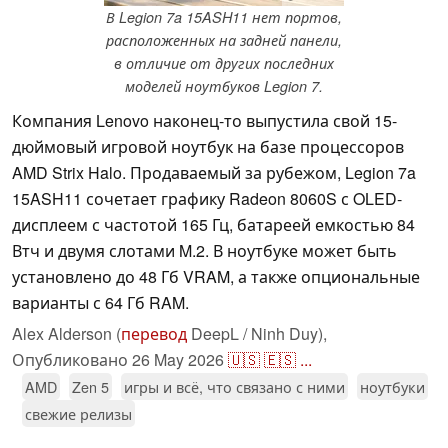
В Legion 7a 15ASH11 нет портов,
расположенных на задней панели,
в отличие от других последних
моделей ноутбуков Legion 7.
Компания Lenovo наконец-то выпустила свой 15-
дюймовый игровой ноутбук на базе процессоров
AMD Strix Halo. Продаваемый за рубежом, Legion 7a
15ASH11 сочетает графику Radeon 8060S с OLED-
дисплеем с частотой 165 Гц, батареей емкостью 84
Втч и двумя слотами M.2. В ноутбуке может быть
установлено до 48 Гб VRAM, а также опциональные
варианты с 64 Гб RAM.
Alex Alderson (
перевод
DeepL / Ninh Duy),
Опубликовано
26 May 2026
🇺🇸
🇪🇸
...
AMD
Zen 5
игры и всё, что связано с ними
ноутбуки
свежие релизы