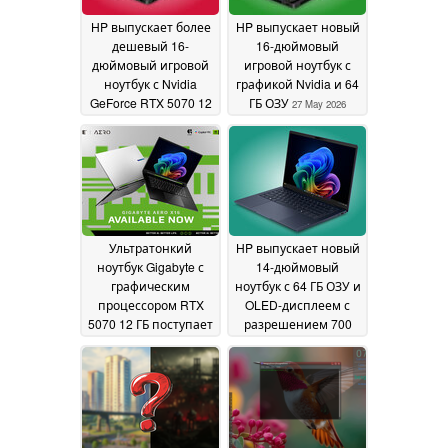
HP выпускает более
HP выпускает новый
дешевый 16-
16-дюймовый
дюймовый игровой
игровой ноутбук с
ноутбук с Nvidia
графикой Nvidia и 64
GeForce RTX 5070 12
ГБ ОЗУ
27 May 2026
ГБ и OLED-дисплеем
с частотой 165 Гц
27
May 2026
Ультратонкий
HP выпускает новый
ноутбук Gigabyte с
14-дюймовый
графическим
ноутбук с 64 ГБ ОЗУ и
процессором RTX
OLED-дисплеем с
5070 12 ГБ поступает
разрешением 700
в продажу в США
нит
27
26 May 2026
May 2026