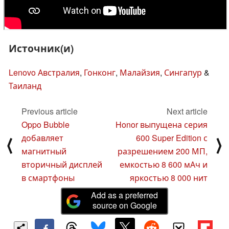
Источник(и)
Lenovo Австралия
,
Гонконг
,
Малайзия
,
Сингапур
&
Таиланд
Previous article
Next article
Oppo Bubble
Honor выпущена серия
добавляет
600 Super Edition с
⟨
⟩
магнитный
разрешением 200 МП,
вторичный дисплей
емкостью 8 600 мАч и
в смартфоны
яркостью 8 000 нит
Add as a preferred
source on Google