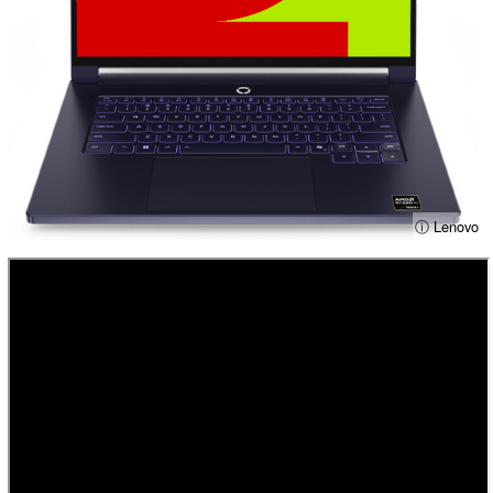
ⓘ Lenovo