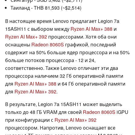
Таиланд - THB 81,593 (~$2,514)
В настоящее время Lenovo предлагает Legion 7a
15ASH11 с выбором между
Ryzen AI Max+ 388
и
Ryzen AI Max+ 392
процессорами. Хотя оба они
оснащены
Radeon 8060S
графикой, последний
содержит на 50% больше ядер процессора и на 50%
больше потоков процессора - 12 и 24,
соответственно. Также Lenovo отличает эти два
процессора наличием 32 Гб оперативной памяти
для
Ryzen AI Max+ 388
и 64 Гб оперативной памяти
для
Ryzen AI Max+ 392
.
В результате, Legion 7a 15ASH11 может выделить
только до 48 ГБ VRAM для своей
Radeon 8060S
iGPU
при конфигурации с
Ryzen AI Max+ 392
процессором. Напротив, Lenovo оснащает все