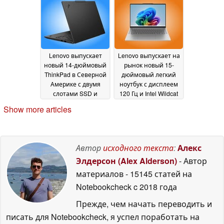
и Intel Panther Lake
23
May 2026
Lenovo выпускает
Lenovo выпускает на
новый 14-дюймовый
рынок новый 15-
ThinkPad в Северной
дюймовый легкий
Америке с двумя
ноутбук с дисплеем
слотами SSD и
120 Гц и Intel Wildcat
обновляемой
Lake
23 May 2026
Show more articles
оперативной
памятью
23 May 2026
Автор
исходного текста
:
Алекс
Элдерсон (Alex Alderson)
- Автор
материалов
- 15145 статей на
Notebookcheck
c 2018 года
Прежде, чем начать переводить и
писать для Notebookcheck, я успел поработать на