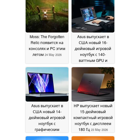
Moss: The Forgotten
Asus выпускает в
Relic появится на
США новый 16-
консолях и PC этим
дюймовый игровой
летом
ноутбук с 140-
24 May 2026
ваттным GPU и
OLED-дисплеем с
яркостью 1 100 нит
23 May 2026
Asus выпускает в
HP выпускает новый
США новый 14-
15-дюймовый
дюймовый игровой
компактный игровой
ноутбук с
ноутбук с дисплеем
графическим
180 Гц
23 May 2026
процессором 115 Вт