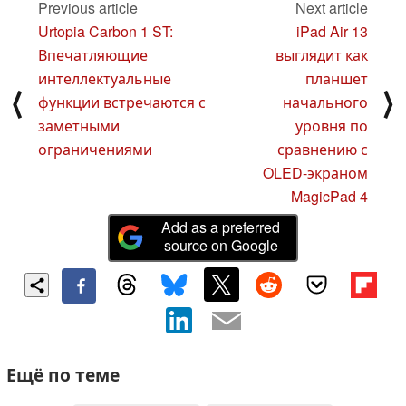
Previous article
Next article
Urtopia Carbon 1 ST:
iPad Air 13
Впечатляющие
выглядит как
интеллектуальные
планшет
⟨
⟩
функции встречаются с
начального
заметными
уровня по
ограничениями
сравнению с
OLED-экраном
MagicPad 4
Add as a preferred
source on Google
Ещё по теме