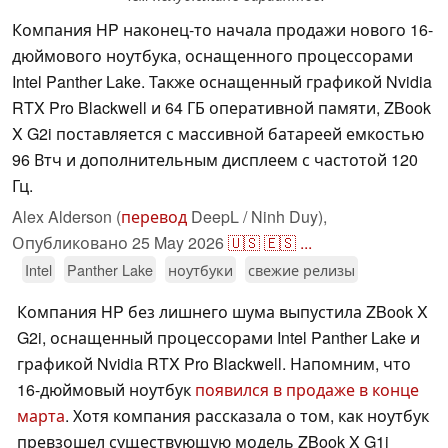
Компания HP наконец-то начала продажи нового 16-
дюймового ноутбука, оснащенного процессорами
Intel Panther Lake. Также оснащенный графикой Nvidia
RTX Pro Blackwell и 64 ГБ оперативной памяти, ZBook
X G2i поставляется с массивной батареей емкостью
96 Втч и дополнительным дисплеем с частотой 120
Гц.
Alex Alderson (
перевод
DeepL / Ninh Duy),
Опубликовано
25 May 2026
🇺🇸
🇪🇸
...
Intel
Panther Lake
ноутбуки
свежие релизы
Компания HP без лишнего шума выпустила ZBook X
G2i, оснащенный процессорами Intel Panther Lake и
графикой Nvidia RTX Pro Blackwell. Напомним, что
16-дюймовый ноутбук
появился в продаже в конце
марта
. Хотя компания рассказала о том, как ноутбук
превзошел существующую модель ZBook X G1i