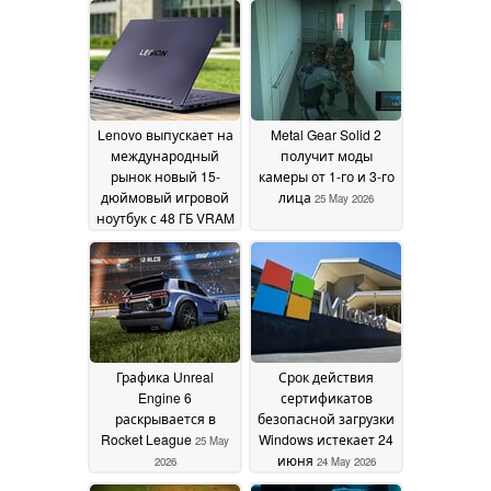
Lenovo выпускает на
Metal Gear Solid 2
международный
получит моды
рынок новый 15-
камеры от 1-го и 3-го
дюймовый игровой
лица
25 May 2026
ноутбук с 48 ГБ VRAM
и OLED-дисплеем с
разрешением 1,100
нит
26 May 2026
Графика Unreal
Срок действия
Engine 6
сертификатов
раскрывается в
безопасной загрузки
Rocket League
Windows истекает 24
25 May
июня
2026
24 May 2026