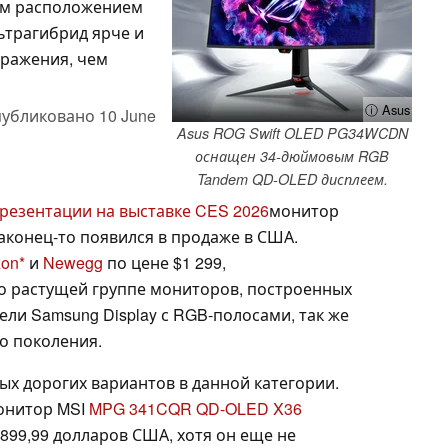
ным расположением
ьтрагибрид ярче и
бражения, чем
ⓘ Asus
убликовано
10 June
Asus ROG Swift OLED PG34WCDN
оснащен 34-дюймовым RGB
Tandem QD-OLED дисплеем.
резентации на выставке CES 2026
монитор
конец-то появился в продаже в США.
on
и
Newegg
по цене $1 299,
о растущей группе мониторов, построенных
ли Samsung Display с RGB-полосами, так же
о поколения.
мых дорогих вариантов в данной категории.
онитор MSI
MPG 341CQR QD-OLED X36
 899,99 долларов США, хотя он еще не