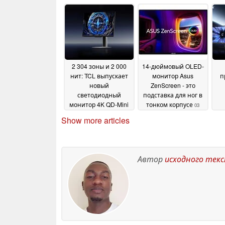
Tandem поступает в
WOLED четвёртого
продажу по всему
поколения
25 June 2026
миру
па
09 July 2026
2 304 зоны и 2 000
14-дюймовый OLED-
нит: TCL выпускает
монитор Asus
п
новый
ZenScreen - это
светодиодный
подставка для ног в
монитор 4K QD-Mini
тонком корпусе
03
в США
те
04 June 2026
June 2026
Show more articles
M
Автор
исходного тек