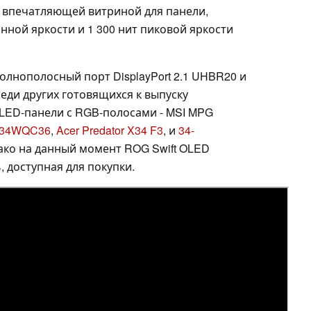
впечатляющей витриной для панели,
нной яркости и 1 300 нит пиковой яркости
олнополосный порт DisplayPort 2.1 UHBR20 и
еди других готовящихся к выпуску
LED-панели с RGB-полосами - MSI MPG
O34WQC36
,
Acer Predator X34 F3
, и
34-
ако на данный момент ROG Swift OLED
 доступная для покупки.