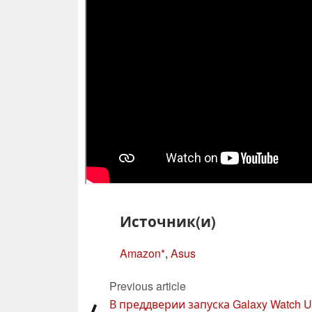
Источник(и)
Amazon
,
Asus
Previous article
В преддверии запуска Galaxy Watch Ul