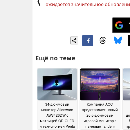
⟨
ожидается значительное обновлени
Ещё по теме
34-дюймовый
Компания AOC
монитор Alienware
представляет новый
AW3426DW с
26,5-дюймовый
до
матрицей QD-OLED
игровой монитор с
и технологией Penta
панелью Tandem
пр