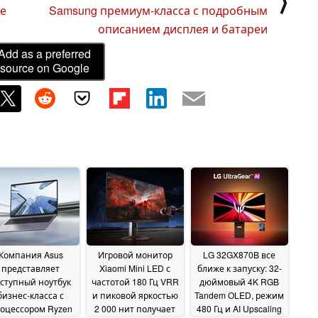
⟩
е
Samsung премиум-класса с подробным
описанием дисплея и батареи
Add as a preferred
source on Google
Компания Asus
Игровой монитор
LG 32GX870B все
представляет
Xiaomi Mini LED с
ближе к запуску: 32-
ступный ноутбук
частотой 180 Гц VRR
дюймовый 4K RGB
бизнес-класса с
и пиковой яркостью
Tandem OLED, режим
оцессором Ryzen
2 000 нит получает
480 Гц и AI Upscaling