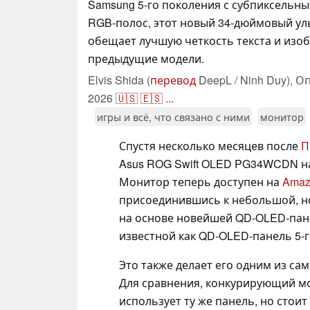
Samsung 5-го поколения с субпиксель
RGB-полос, этот новый 34-дюймовый ул
обещает лучшую четкость текста и изо
предыдущие модели.
Elvis Shida (
перевод
DeepL / Ninh Duy),
Оп
2026
🇺🇸
🇪🇸
...
игры и всё, что связано с ними
монитор
Спустя несколько месяцев после
П
Asus ROG Swift OLED PG34WCDN на
Монитор теперь доступен на
Amaz
присоединившись к небольшой, н
на основе новейшей QD-OLED-пане
известной как QD-OLED-панель 5-г
Это также делает его одним из са
Для сравнения, конкурирующий м
использует ту же панель, но стоит