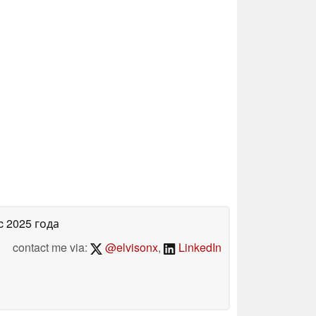
c 2025 года
contact me via:
@elvisonx
,
LinkedIn