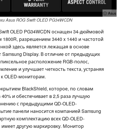
ⓘ Asus
ки Asus ROG Swift OLED PG34WCDN
 Swift OLED PG34WCDN оснащен 34-дюймовой
 1800R, разрешением 3440 x 1440 и частотой
нкой здесь является лежащая в основе
 Samsung Display. В отличие от предыдущих
убпиксельное расположение RGB-полос,
ление и улучшает четкость текста, устраняя
 к OLED-мониторам.
рытием BlackShield, которое, по словам
а 40% и обеспечивает в 2,5 раза лучшую
авнению с предыдущими QD-OLED-
рытие панели наносится компанией Samsung
андартную комплектацию всех QD-OLED-
о имеет другую маркировку. Монитор