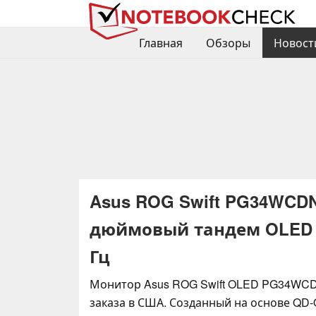
Главная
Обзоры
Новост
Asus ROG Swift PG34WCDN
дюймовый тандем OLED с
Гц
Монитор Asus ROG Swift OLED PG34WCD
заказа в США. Созданный на основе QD