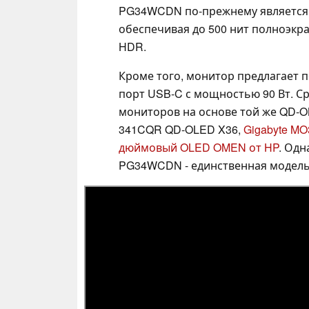
PG34WCDN по-прежнему является 
обеспечивая до 500 нит полноэкра
HDR.
Кроме того, монитор предлагает п
порт USB-C с мощностью 90 Вт. Ср
мониторов на основе той же QD-O
341CQR QD-OLED X36,
Gigabyte M
дюймовый OLED OMEN от HP
. Одн
PG34WCDN - единственная модель,