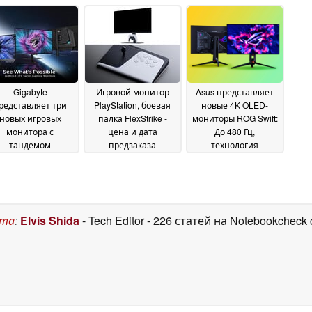
AI 5 330 и 16 ГБ
более широкий
05 June 2026
оперативной
международный
мяти DDR5
релиз
17 June
06 June 2026
2026
Gigabyte
Игровой монитор
Asus представляет
редставляет три
PlayStation, боевая
новые 4K OLED-
новых игровых
палка FlexStrike -
мониторы ROG Swift:
монитора с
цена и дата
До 480 Гц,
тандемом
предзаказа
технология
хнологий OLED и
раскрыты
тандемных RGB-
02 June 2026
ini LED
полос, 90 Вт БП
03 June 2026
02 June
2026
ста
:
Elvis Shida
- Tech Editor
- 226 статей на Notebookcheck