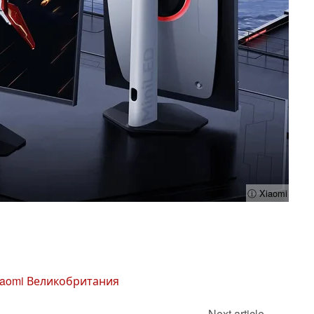
ⓘ Xiaomi
iaomi Великобритания
Next article