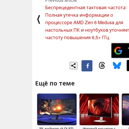
Беспрецедентная тактовая частота:
Полная утечка информации о
⟨
процессоре AMD Zen 6 Medusa для
настольных ПК и ноутбуков уточняе
частоту повышения 6,5+ ГГц
Ещё по теме
39-дюймовый OLED-
Игровой монитор с