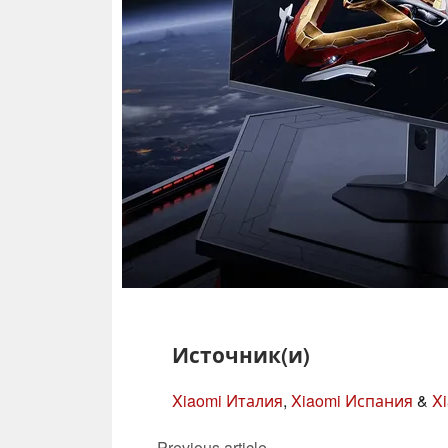
Источник(и)
Xiaomi Италия
,
Xiaomi Испания
&
X
Previous article