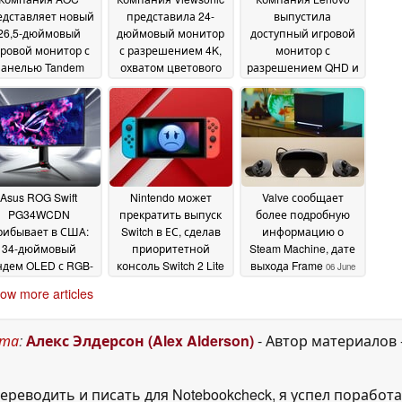
едставляет новый
представила 24-
выпустила
26,5-дюймовый
дюймовый монитор
доступный игровой
ровой монитор с
с разрешением 4K,
монитор с
анелью Tandem
охватом цветового
разрешением QHD и
OLED четвёртого
пространства sRGB
частотой
коления
100 % и частотой
обновления 275 Гц
25 June 2026
19
обновления 160 Гц
22
June 2026
June 2026
Asus ROG Swift
Nintendo может
Valve сообщает
PG34WCDN
прекратить выпуск
более подробную
рибывает в США:
Switch в ЕС, сделав
информацию о
34-дюймовый
приоритетной
Steam Machine, дате
ндем OLED с RGB-
консоль Switch 2 Lite
выхода Frame
06 June
осами и частотой
06 June 2026
2026
ow more articles
360 Гц
10 June 2026
ста
:
Алекс Элдерсон (Alex Alderson)
- Автор материалов
ереводить и писать для Notebookcheck, я успел поработа