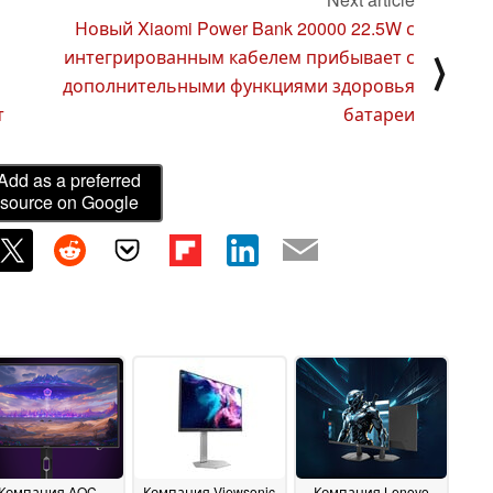
Новый Xiaomi Power Bank 20000 22.5W с
интегрированным кабелем прибывает с
⟩
дополнительными функциями здоровья
т
батареи
Add as a preferred
source on Google
Компания AOC
Компания Viewsonic
Компания Lenovo