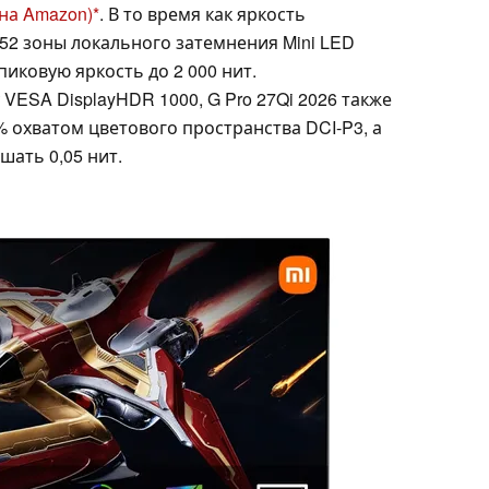
 на Amazon)
. В то время как яркость
152 зоны локального затемнения Mini LED
иковую яркость до 2 000 нит.
ESA DisplayHDR 1000, G Pro 27Qi 2026 также
 охватом цветового пространства DCI-P3, а
ать 0,05 нит.