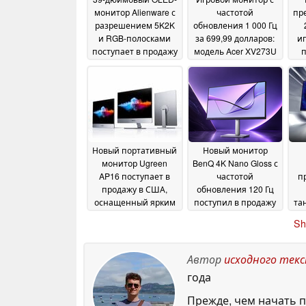
монитор Alienware с
частотой
пр
разрешением 5K2K
обновления 1 000 Гц
и RGB-полосками
за 699,99 долларов:
иг
поступает в продажу
модель Acer XV273U
п
на более широкий
F5 поступает в
W
международный
продажу в Северной
по
рынок по
Америке с
значительно
двухрежимным
различающимся
дисплеем QHD с
ценам
частотой
02 July 2026
обновления 540 Гц
01
Новый портативный
Новый монитор
July 2026
монитор Ugreen
BenQ 4K Nano Gloss с
AP16 поступает в
частотой
п
продажу в США,
обновления 120 Гц
оснащенный ярким
поступил в продажу
та
дисплеем с
в США
пол
10 June 2026
Sh
разрешением 2,5K и
частотой
обновления 165 Гц, а
Автор
исходного тек
также магнитной
года
подставкой
12 June
2026
Прежде, чем начать п