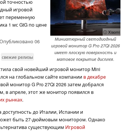
ной точностью
одный игровой
ает переменную
ика 1 мс GtG по цене
ⓘ Xiaomi
Миниатюрный светодиодный
Опубликовано
06
игровой монитор G Pro 27Qi 2026
имеет плоскую поверхность и
свежие релизы
матовое покрытие дисплея.
стила свой новейший игровой монитор Mini
ился на глобальном сайте компании
в декабре
ой монитор G Pro 27Qi 2026 затем добрался
ем, в апреле, этот же монитор появился в
их рынках
.
 доступность до Италии, Испании и
 может быть 27-дюймовым монитором. Однако
альтернатива существующим
Игровой