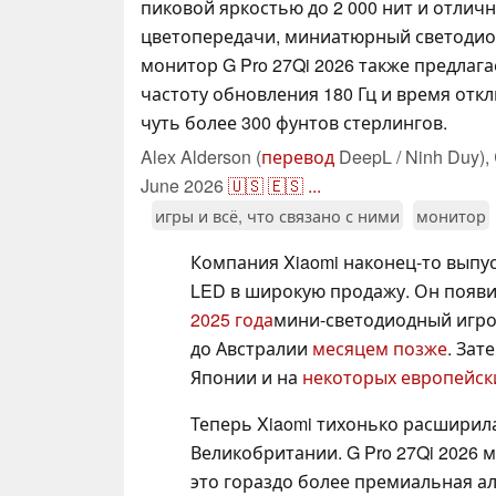
пиковой яркостью до 2 000 нит и отлич
цветопередачи, миниатюрный светоди
монитор G Pro 27Qi 2026 также предлаг
частоту обновления 180 Гц и время откл
чуть более 300 фунтов стерлингов.
Alex Alderson (
перевод
DeepL / Ninh Duy),
June 2026
🇺🇸
🇪🇸
...
игры и всё, что связано с ними
монитор
Компания Xiaomi наконец-то выпу
LED в широкую продажу. Он появ
2025 года
мини-светодиодный игров
до Австралии
месяцем позже
. Зат
Японии и на
некоторых европейск
Теперь Xiaomi тихонько расширила
Великобритании. G Pro 27Qi 2026
это гораздо более премиальная 