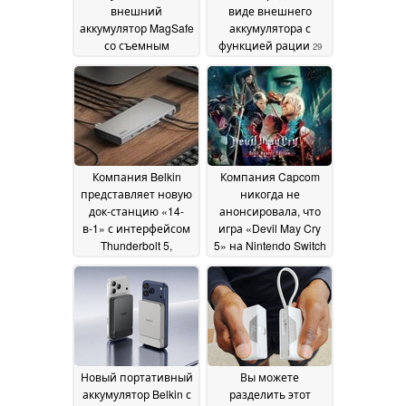
внешний
виде внешнего
аккумулятор MagSafe
аккумулятора с
со съемным
функцией рации
29
кабелем,
June 2026
сертифицированный
по стандарту Qi 2.2
02
July 2026
Компания Belkin
Компания Capcom
представляет новую
никогда не
док-станцию «14-
анонсировала, что
в-1» с интерфейсом
игра «Devil May Cry
Thunderbolt 5,
5» на Nintendo Switch
поддержкой зарядки
2 работает со
мощностью 140 Вт и
скоростью до 120
подключения к трём
кадров в секунду,
дисплеям с
превосходя по
разрешением 4K
производительности
28
версию для PS4
June 2026
28
June 2026
Новый портативный
Вы можете
аккумулятор Belkin с
разделить этот