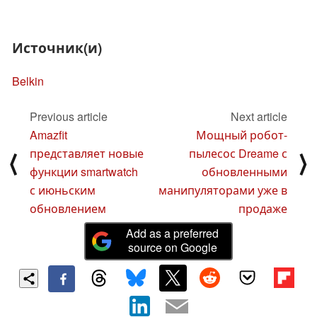
Источник(и)
Belkin
Previous article
Next article
Amazfit
Мощный робот-
представляет новые
пылесос Dreame с
⟨
⟩
функции smartwatch
обновленными
с июньским
манипуляторами уже в
обновлением
продаже
Add as a preferred
source on Google