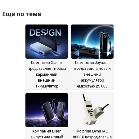
Ещё по теме
Компания Xiaomi
Компания Joyroom
представляет новый
представила новый
карманный
внешний
внешний
аккумулятор
аккумулятор
емкостью 25 000
емкостью 20 000
мА·ч с двумя
мА·ч со встроенным
дисплеями и двумя
кабелем и дисплеем
встроенными
кабелями
23 July 2026
16 July 2026
Компания Lisen
Motorola DynaTAC
выпустила новый
8000X возродилась в