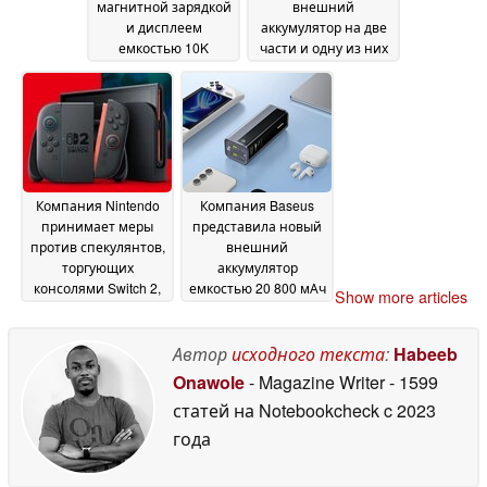
магнитной зарядкой
внешний
и дисплеем
аккумулятор на две
емкостью 10K
части и одну из них
поддерживает
подарить другу
16 June
зарядку по стандарту
2026
Qi2 мощностью 25 Вт
для iPhone и Pixel
25
June 2026
Компания Nintendo
Компания Baseus
принимает меры
представила новый
против спекулянтов,
внешний
торгующих
аккумулятор
консолями Switch 2,
емкостью 20 800 мАч
Show more articles
введя в Японии
с цифровым
требования к
дисплеем и
времени
поддержкой зарядки
Автор
исходного текста
:
Habeeb
использования
мощностью 145 Вт
14
12
Onawole
- Magazine Writer
- 1599
June 2026
June 2026
статей на Notebookcheck
c 2023
года