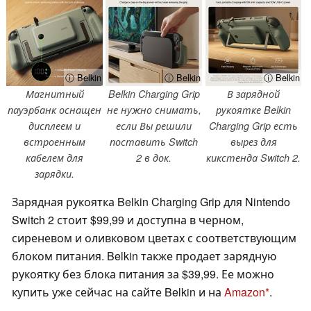
ⓘ Belkin
ⓘ Belkin
ⓘ Belkin
Магнитный
Belkin Charging Grip
В зарядной
пауэрбанк оснащен
не нужно снимать,
рукоятке Belkin
дисплеем и
если Вы решили
Charging Grip есть
встроенным
поставить Switch
вырез для
кабелем для
2 в док.
кикстенда Switch 2.
зарядки.
Зарядная рукоятка Belkin Charging Grip для Nintendo
Switch 2 стоит $99,99 и доступна в черном,
сиреневом и оливковом цветах с соответствующим
блоком питания. Belkin также продает зарядную
рукоятку без блока питания за $39,99. Ее можно
купить уже сейчас на сайте Belkin и на
Amazon
.