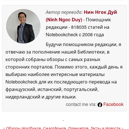
Автор перевода:
Нин Нгок Дуй
(Ninh Ngoc Duy)
- Помощник
редакции
- 818035 статей на
Notebookcheck
c 2008 года
Будучи помощником редакции, я
отвечаю за пополнение нашей Библиотеки, в
которой собраны обзоры с самых разных
сторонних порталов. Помимо этого, каждый день я
выбираю наиболее интересные материалы
Notebookcheck для их последующего перевода на
французский, испанский, португальский,
нидерландский и другие языки.
contact me via:
Facebook
'
>
Обзоры Ноутбуков, Смартфонов, Планшетов. Тесты и Новости
>