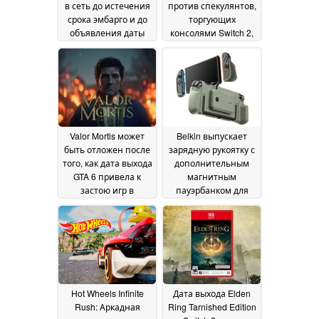
в сеть до истечения
против спекулянтов,
срока эмбарго и до
торгующих
объявления даты
консолями Switch 2,
выхода ремейка
введя в Японии
24
требования к
June 2026
времени
использования
14
June 2026
Valor Mortis может
Belkin выпускает
быть отложен после
зарядную рукоятку с
того, как дата выхода
дополнительным
GTA 6 привела к
магнитным
застою игр в
пауэрбанком для
сентябре
Nintendo Switch 2
11 June 2026
06
June 2026
Hot Wheels Infinite
Дата выхода Elden
Rush: Аркадная
Ring Tarnished Edition