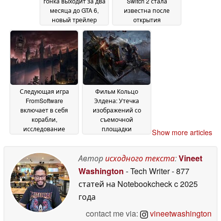
гонка выходит за два
Switch 2 стала
месяца до GTA 6,
известна после
новый трейлер
открытия
показывает
предварительного
05 June
заказа за $80
2026
12 May
2026
Следующая игра
Фильм Кольцо
FromSoftware
Элдена: Утечка
включает в себя
изображений со
корабли,
съемочной
исследование
площадки
Show more articles
островов; она может
показывает
выйти раньше, чем
Лейнделла, Марику,
The Duskbloods
ребенка Омена и
Автор
исходного текста
:
Vineet
08 May
многое другое
2026
23 April
Washington
- Tech Writer
- 877
2026
статей на Notebookcheck
c 2025
года
contact me via:
vineetwashington