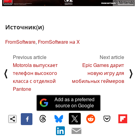
ⓘ Nintendo
Источник(и)
FromSoftware
,
FromSoftware на X
Previous article
Next article
Motorola выпускает
Epic Games дарит
⟨
⟩
телефон высокого
новую игру для
класса с отделкой
мобильных геймеров
Pantone
Add as a preferred
source on Google