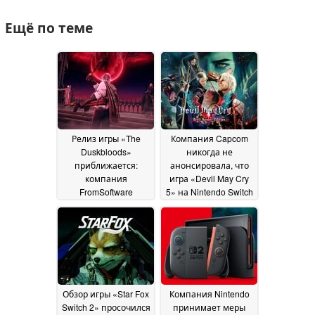
Ещё по теме
Релиз игры «The
Компания Capcom
Duskbloods»
никогда не
приближается:
анонсировала, что
компания
игра «Devil May Cry
FromSoftware
5» на Nintendo Switch
объявила даты
2 работает со
сетевых тестов
скоростью до 120
16 July
кадров в секунду,
2026
превосходя по
производительности
версию для PS4
28
June 2026
Обзор игры «Star Fox
Компания Nintendo
Switch 2» просочился
принимает меры