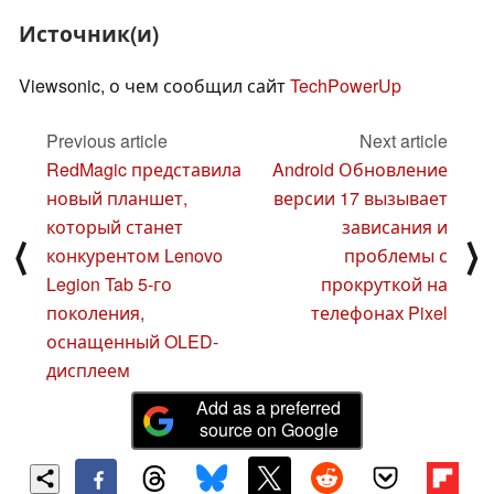
Источник(и)
Viewsonic, о чем сообщил сайт
TechPowerUp
Previous article
Next article
RedMagic представила
Android Обновление
новый планшет,
версии 17 вызывает
который станет
зависания и
⟨
⟩
конкурентом Lenovo
проблемы с
Legion Tab 5-го
прокруткой на
поколения,
телефонах Pixel
оснащенный OLED-
дисплеем
Add as a preferred
source on Google