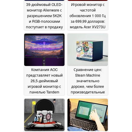
39-дюймовый OLED-
Игровой монитор с
монитор Alienware с
частотой
разрешением 5K2K
обновления 1 000 Гц
и RGB-полосками
за 699,99 долларов:
поступает в продажу
модель Acer XV273U
на более широкий
F5 поступает в
международный
продажу в Северной
рынок по
Америке с
значительно
двухрежимным
различающимся
дисплеем QHD с
ценам
частотой
02 July 2026
обновления 540 Гц
01
Компания AOC
Сравнение цен:
July 2026
представляет новый
Steam Machine
26,5-дюймовый
значительно
игровой монитор с
дороже, чем более
панелью Tandem
производительные
WOLED четвёртого
игровые ПК
23 June
поколения
25 June 2026
2026