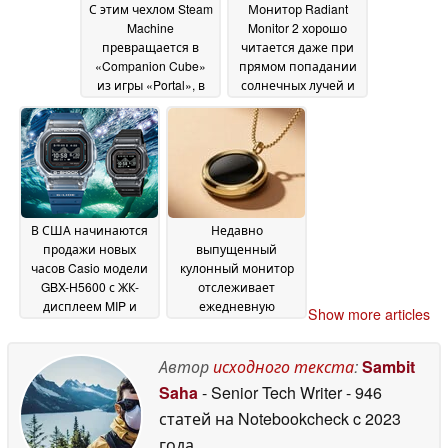
С этим чехлом Steam
Монитор Radiant
Machine
Monitor 2 хорошо
превращается в
читается даже при
«Companion Cube»
прямом попадании
из игры «Portal», в
солнечных лучей и
комплекте с
потребляет всего 3
соответствующим
ватта
20 June 2026
контроллером
22 June
2026
В США начинаются
Недавно
продажи новых
выпущенный
часов Casio модели
кулонный монитор
GBX-H5600 с ЖК-
отслеживает
дисплеем MIP и
ежедневную
Show more articles
оптическим
интенсивность
датчиком
солнечного
сердечного ритма
излучения и
Автор
исходного текста
:
Sambit
18
состояние кожи
June 2026
15
Saha
- Senior Tech Writer
- 946
June 2026
статей на Notebookcheck
c 2023
года