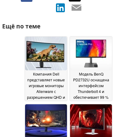
Ещё по теме
Компания Dell
Модель BenQ
представляет новые
PD2732U оснащена
игровые мониторы
интерфейсом
Alienware с
Thunderbolt 4 и
разрешением QHD и
обеспечивает 99 %
изогнутыми
охвата цветовых
панелями с частотой
пространств DCI-P3
обновления 240 Гц
и Adobe RGB по цене
по привлекательной
среднего ценового
цене
диапазона
09 July 2026
07 July 2026