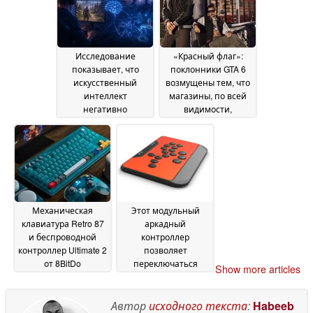
Исследование
«Красный флаг»:
показывает, что
поклонники GTA 6
искусственный
возмущены тем, что
интеллект
магазины, по всей
негативно
видимости,
сказывается на
доступны только в
продажах видеоигр
рамках Ultimate
Edition
26 June 2026
26 June 2026
Механическая
Этот модульный
клавиатура Retro 87
аркадный
и беспроводной
контроллер
контроллер Ultimate 2
позволяет
от 8BitDo
переключаться
Show more articles
представлены в
между режимами с
цветовых решениях,
джойстиком и без
посвящённых N64
него
Автор
исходного текста
:
Habeeb
24
23 June 2026