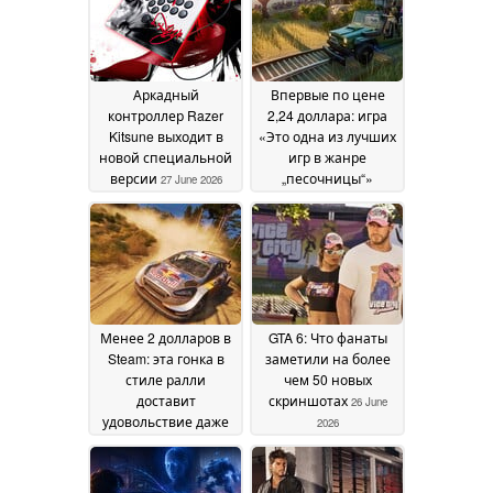
Аркадный
Впервые по цене
контроллер Razer
2,24 доллара: игра
Kitsune выходит в
«Это одна из лучших
новой специальной
игр в жанре
версии
„песочницы“»
27 June 2026
продается в Steam со
скидкой 95 %
26 June
2026
Менее 2 долларов в
GTA 6: Что фанаты
Steam: эта гонка в
заметили на более
стиле ралли
чем 50 новых
доставит
скриншотах
26 June
удовольствие даже
2026
без рулевого
устройства
26 June 2026