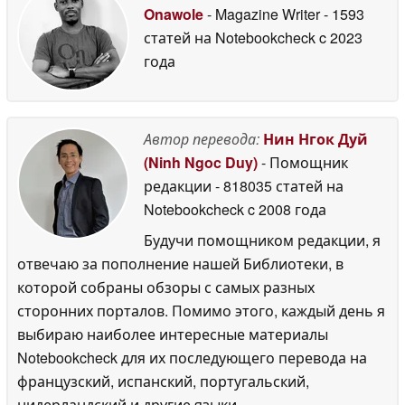
June 2026
Onawole
- Magazine Writer
- 1593
статей на Notebookcheck
c 2023
года
Автор перевода:
Нин Нгок Дуй
(Ninh Ngoc Duy)
- Помощник
редакции
- 818035 статей на
Notebookcheck
c 2008 года
Будучи помощником редакции, я
отвечаю за пополнение нашей Библиотеки, в
которой собраны обзоры с самых разных
сторонних порталов. Помимо этого, каждый день я
выбираю наиболее интересные материалы
Notebookcheck для их последующего перевода на
французский, испанский, португальский,
нидерландский и другие языки.