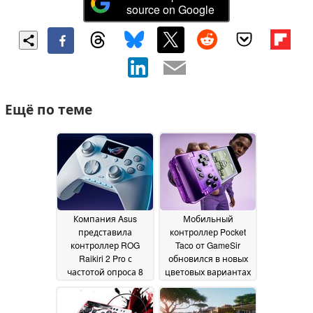
source on Google
Ещё по теме
Компания Asus
Мобильный
представила
контроллер Pocket
контроллер ROG
Taco от GameSir
Raikiri 2 Pro с
обновился в новых
частотой опроса 8
цветовых вариантах
кГц и временем
01 July 2026
автономной работы
75 часов
10 July 2026