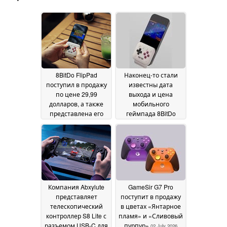
8BitDo FlipPad
Наконец-то стали
поступил в продажу
известны дата
по цене 29,99
выхода и цена
долларов, а также
мобильного
представлена его
геймпада 8BitDo
чёрная версия
FlipPad
16 July
13 July 2026
2026
Компания Abxylute
GameSir G7 Pro
представляет
поступит в продажу
телескопический
в цветах «Янтарное
контроллер S8 Lite с
пламя» и «Сливовый
разъемом USB-C для
пурпур»
02 July 2026