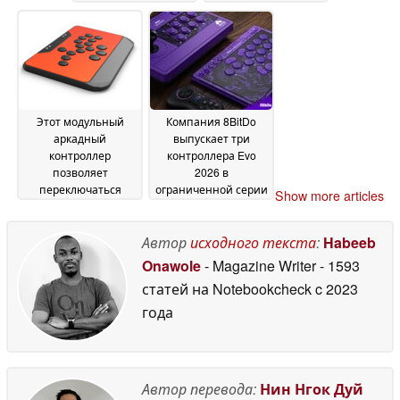
переключателями и
представлены в
представлен в
цветовых решениях,
великолепном
посвящённых N64
24
белом исполнении
June 2026
25 June 2026
Этот модульный
Компания 8BitDo
аркадный
выпускает три
контроллер
контроллера Evo
позволяет
2026 в
переключаться
ограниченной серии
Show more articles
между режимами с
21 June 2026
джойстиком и без
него
Автор
исходного текста
:
Habeeb
23 June 2026
Onawole
- Magazine Writer
- 1593
статей на Notebookcheck
c 2023
года
Автор перевода:
Нин Нгок Дуй