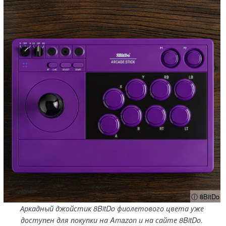
ⓘ 8BitDo
Аркадный джойстик 8BitDo фиолетового цвета уже
доступен для покупки на Amazon и на сайте 8BitDo.