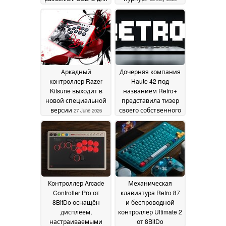
смартфонов и
планшетов
07 July 2026
Аркадный
Дочерняя компания
контроллер Razer
Haute 42 под
Kitsune выходит в
названием Retro+
новой специальной
представила тизер
версии
своего собственного
27 June 2026
модульного
аркадного
контроллера
25 June
2026
Контроллер Arcade
Механическая
Controller Pro от
клавиатура Retro 87
8BitDo оснащён
и беспроводной
дисплеем,
контроллер Ultimate 2
настраиваемыми
от 8BitDo