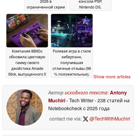
2026 в
консоли PSP,
ограниченной серии
Nintendo DS,
раскладные
21 June 2026
мобильные
телефоны и ретро-
технику в Акихабаре
2000-х годов
20 June
2026
Компания 8BitDo
Ролевая игра в стиле
обновила цветовую
киберпанк,
гамму своего
получившая
джойстика Arcade
отличные отзывы (96
Stick, выпущенного 5
% положительных),
Show more articles
лет назад
подешевела в Steam
19 June 2026
до менее чем 8
долларов
Автор
исходного текста
:
Antony
18 June 2026
Muchiri
- Tech Writer
- 238 статей на
Notebookcheck
c 2025 года
contact me via:
@TechWithMuchiri