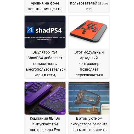
уровня на фоне
пользователей
28 June
повышения цен на
2026
консоли, а Switch 2
укрепила свои
позиции
29 June 2026
Эмулятор PS4
Этот модульный
ShadPS4 добавляет
аркадный
возможность
контроллер
многопользовательской
позволяет
игры в сети,
переключаться
позволяя игрокам
между режимами с
обойти PSN
джойстиком и без
27 June
него
2026
23 June 2026
Компания 8BitDo
В этом уютном
выпускает три
симуляторе ремонта
контроллера Evo
вы сможете чинить