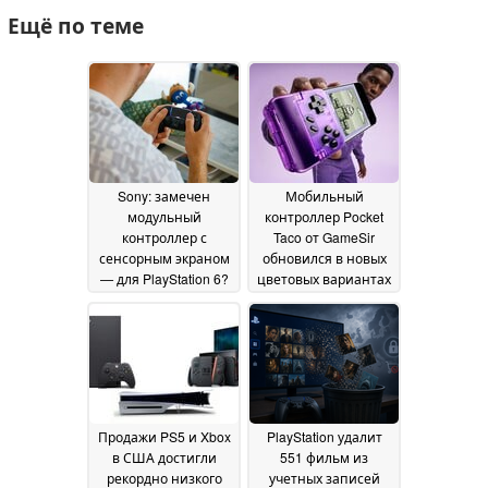
Ещё по теме
Sony: замечен
Мобильный
модульный
контроллер Pocket
контроллер с
Taco от GameSir
сенсорным экраном
обновился в новых
— для PlayStation 6?
цветовых вариантах
19 July 2026
01 July 2026
Продажи PS5 и Xbox
PlayStation удалит
в США достигли
551 фильм из
рекордно низкого
учетных записей