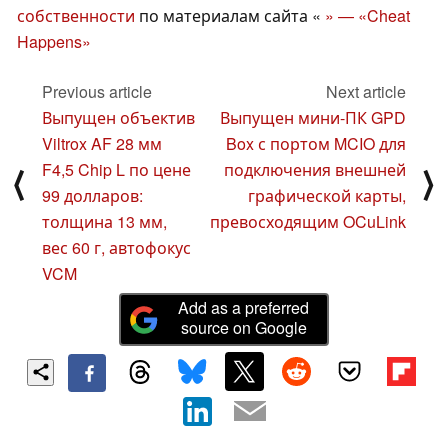
собственности
по материалам сайта «
» — «Cheat
Happens»
Previous article
Next article
Выпущен объектив
Выпущен мини-ПК GPD
Viltrox AF 28 мм
Box с портом MCIO для
F4,5 Chip L по цене
подключения внешней
⟨
⟩
99 долларов:
графической карты,
толщина 13 мм,
превосходящим OCuLink
вес 60 г, автофокус
VCM
Add as a preferred
source on Google