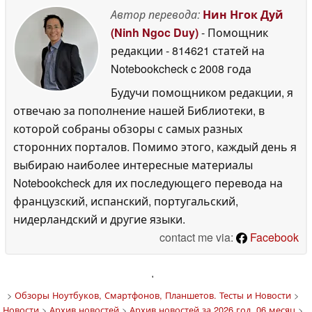
Автор перевода:
Нин Нгок Дуй
(Ninh Ngoc Duy)
- Помощник
редакции
- 814621 статей на
Notebookcheck
c 2008 года
Будучи помощником редакции, я
отвечаю за пополнение нашей Библиотеки, в
которой собраны обзоры с самых разных
сторонних порталов. Помимо этого, каждый день я
выбираю наиболее интересные материалы
Notebookcheck для их последующего перевода на
французский, испанский, португальский,
нидерландский и другие языки.
contact me via:
Facebook
'
>
Обзоры Ноутбуков, Смартфонов, Планшетов. Тесты и Новости
>
Новости
>
Архив новостей
>
Архив новостей за 2026 год, 06 месяц
>