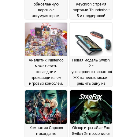
обновленную
Keychron с тремя
версию с
портами Thunderbolt
аккумулятором,
5 и поддержкой
который
зарядки мощностью
пользователь может
140 Вт
07 July 2026
заменить
самостоятельно, в то
время как линейка
оригинальных
консолей Switch
Аналитик: Nintendo
Новая модель Switch
снимается с продаж
может стать
2 с
в Европе
07 July 2026
последним
усовершенствованной
производителем
ЖК-панелью может
игровых консолей,
решить одну из
который продолжит
наиболее острых
поддерживать
проблем
01 July 2026
физические игры
после того, как Sony
откажется от дисков
06 July 2026
Компания Capcom
Обзор игры «Star Fox
никогда не
Switch 2» просочился