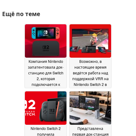
Ещё по теме
Компания Nintendo
Возможно, в
запатентовала док-
настоящее время
станцию для Switch
ведётся работа над
2, которая
поддержкой VRR на
подключается к
Nintendo Switch 2 в
первой модели
режиме
Switch для зарядки и
подключения к док-
просмотра видео
станции
17
11 July 2026
July 2026
Nintendo Switch 2
Представлена
получила
первая док-станция