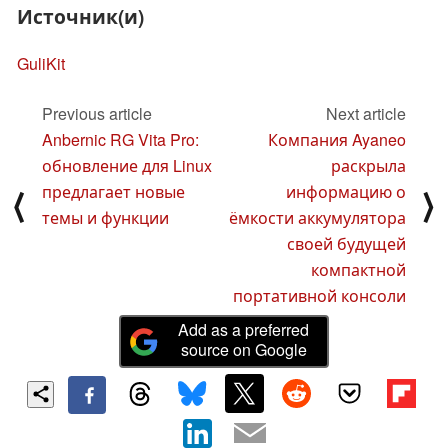
Источник(и)
GuliKit
Previous article
Next article
Anbernic RG Vita Pro:
Компания Ayaneo
обновление для Linux
раскрыла
предлагает новые
информацию о
⟨
⟩
темы и функции
ёмкости аккумулятора
своей будущей
компактной
портативной консоли
Add as a preferred
source on Google