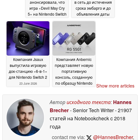
анонсировала, что
в сеть до истечения
игра «Devil May Cry
срока эмбарго и до
5» на Nintendo Switch
объявления даты
2 работает со
выхода ремейка
24
скоростью до 120
June 2026
кадров в секунду,
превосходя по
производительности
версию для PS4
28
June 2026
Компания Jsaux
Компания Anbernic
выпустила игровую
представляет новую
док-станцию «6-в-1»
портативную
для Nintendo Switch 2
консоль, созданную
по образцу Nintendo
23 June 2026
Show more articles
Switch Lite
19 June 2026
Автор
исходного текста
:
Hannes
Brecher
- Senior Tech Writer
- 21907
статей на Notebookcheck
c 2018
года
contact me via:
@HannesBrecher
,