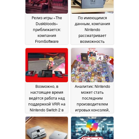
использование
искусственного
интеллекта
19 July 2026
Релиз игры «The
По имеющимся
Duskbloods»
данным, компания
приближается:
Nintendo
компания
рассматривает
FromSoftware
возможность
объявила даты
выпуска версии
сетевых тестов
Switch 2 с OLED-
16 July
экраном
2026
13 July 2026
Возможно, в
Аналитик: Nintendo
настоящее время
может стать
ведётся работа над
последним
поддержкой VRR на
производителем
Nintendo Switch 2 в
игровых консолей,
режиме
который продолжит
подключения к док-
поддерживать
станции
физические игры
11 July 2026
после того, как Sony