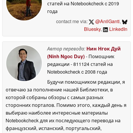
статей на Notebookcheck
c 2019
года
contact me via:
@AnilGanti
,
Bluesky
,
LinkedIn
Автор перевода:
Нин Нгок Дуй
(Ninh Ngoc Duy)
- Помощник
редакции
- 811124 статей на
Notebookcheck
c 2008 года
Будучи помощником редакции, я
отвечаю за пополнение нашей Библиотеки, в
которой собраны обзоры с самых разных
сторонних порталов. Помимо этого, каждый день я
выбираю наиболее интересные материалы
Notebookcheck для их последующего перевода на
французский, испанский, португальский,