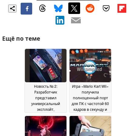
Ещё по теме
Новость № 2:
Игра «Mario Kart Wii»
Разработчик
получила
представил
полноценный порт
универсальный
для ПК с частотой 60
эксплойт,
кадров в секунду и
работающий
возможностью
полностью в
онлайн-игры,
автономном режиме
несмотря на то что
фанаты критикуют
21 July 2026