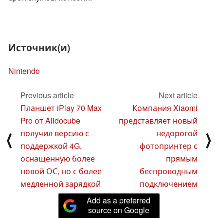
Источник(и)
Nintendo
Previous article
Next article
Планшет iPlay 70 Max
Компания Xiaomi
Pro от Alldocube
представляет новый
получил версию с
недорогой
⟨
⟩
поддержкой 4G,
фотопринтер с
оснащенную более
прямым
новой ОС, но с более
беспроводным
медленной зарядкой
подключением
Add as a preferred
source on Google