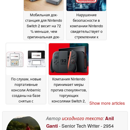
откажется от дисков
06 July 2026
Мобильная док-
Нарушение
станция для Nintendo
безопасности в
Switch 2 весит на 72
компании Nintendo
% меньше, чем
свидетельствует о
оригинальная док-
стремлении к
станция Nintendo
внедрению
18
искусственного
June 2026
интеллекта, хотя в
играх для Switch 2
эти технологии не
используются
17 June
2026
По слухам, новые
Компания Nintendo
портативные
принимает меры
консоли Anbernic
против спекулянтов,
созданы на базе
торгующих
снятых с
консолями Switch 2,
Show more articles
производства
введя в Японии
моделей Nintendo
требования к
14
времени
Автор
исходного текста
:
Anil
June 2026
использования
14
Ganti
- Senior Tech Writer
- 2954
June 2026