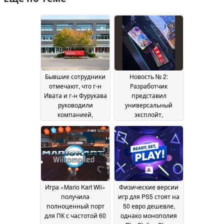
Бывшие сотрудники
Новость № 2:
отмечают, что г-н
Разработчик
Ивата и г-н Фурукава
представил
руководили
универсальный
компанией,
эксплойт,
руководствуясь
работающий
принципами
полностью в
честности и
автономном режиме
добросовестности,
21 July 2026
однако признают,
что в компании
Nintendo «баланс
Игра «Mario Kart Wii»
Физические версии
между работой и
получила
игр для PS5 стоят на
личной жизнью
полноценный порт
50 евро дешевле,
отсутствует».
29 July
для ПК с частотой 60
однако монополия
2026