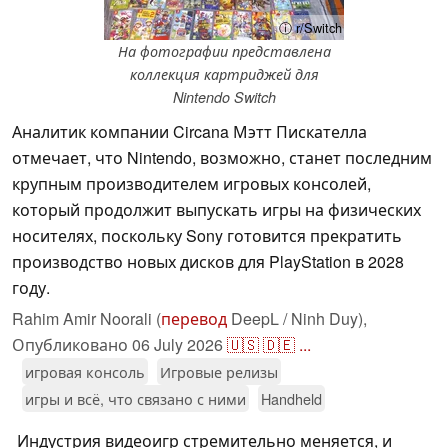
ⓘ r/Switch
На фотографии представлена
коллекция картриджей для
Nintendo Switch
Аналитик компании Circana Мэтт Пискателла
отмечает, что Nintendo, возможно, станет последним
крупным производителем игровых консолей,
который продолжит выпускать игры на физических
носителях, поскольку Sony готовится прекратить
производство новых дисков для PlayStation в 2028
году.
Rahim Amir Noorali (
перевод
DeepL / Ninh Duy),
Опубликовано
06 July 2026
🇺🇸
🇩🇪
...
игровая консоль
Игровые релизы
игры и всё, что связано с ними
Handheld
Индустрия видеоигр стремительно меняется, и