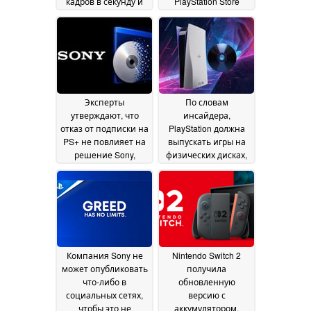
кадров в секунду и
PlayStation Store
возможностью
может ограничить
онлайн-игры,
количество
несмотря на то что
выгодных
фанаты критикуют
предложений
10 July
использование
2026
искусственного
интеллекта
19 July 2026
Эксперты
По словам
утверждают, что
инсайдера,
отказ от подписки на
PlayStation должна
PS+ не повлияет на
выпускать игры на
решение Sony,
физических дисках,
однако геймеры с
иначе запуск PS6
этим не согласны
закончится
10
провалом
July 2026
09 July 2026
Компания Sony не
Nintendo Switch 2
может опубликовать
получила
что-либо в
обновленную
социальных сетях,
версию с
чтобы это не
аккумулятором,