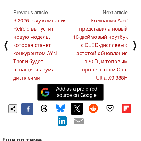
Previous article
Next article
В 2026 году компания
Компания Acer
Retroid выпустит
представила новый
новую модель,
16-дюймовый ноутбук
⟨
⟩
которая станет
с OLED-дисплеем с
конкурентом AYN
частотой обновления
Thor и будет
120 Гц и топовым
оснащена двумя
процессором Core
дисплеями
Ultra X9 388H
Add as a preferred
source on Google
Ещё по теме