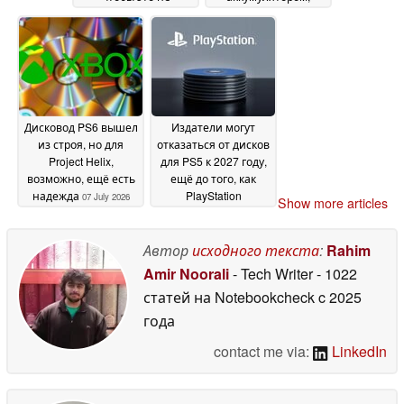
вызвало резкой
который
негативной реакции
пользователь может
заменить
08 July 2026
самостоятельно, в то
время как линейка
оригинальных
консолей Switch
Дисковод PS6 вышел
Издатели могут
снимается с продаж
из строя, но для
отказаться от дисков
в Европе
07 July 2026
Project Helix,
для PS5 к 2027 году,
возможно, ещё есть
ещё до того, как
надежда
PlayStation
07 July 2026
Show more articles
перестанет
выпускать игры на
физических
Автор
исходного текста
:
Rahim
носителях
07 July 2026
Amir Noorali
- Tech Writer
- 1022
статей на Notebookcheck
c 2025
года
contact me via:
LinkedIn