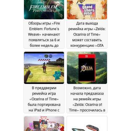
Обзоры игры «Fire
Дата выхода
Emblem: Fortune’s
ремейка игры «Zelda:
Weave» начинают
Ocarina of Time»
появляться за 6 и
может составить
более недель до
конкуренцию «GTA
даты выпуска, что
6», о чём
создаёт риск утечки
свидетельствует
информации
намек от amiibo
04 August
31 July
2026
2026
В преддверии
Возможно, дата
ремейка игра
начала предзаказа
«Ocarina of Time»
на ремейк игры
была портирована
«Zelda: Ocarina of
на iPad и iPhone с
Time» просочилась в
использованием
сеть ещё до выхода
искусственного
Switch 2
17 July 2026
интеллекта; она