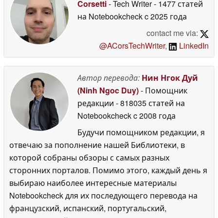
Corsetti
- Tech Writer
- 1477 статей
производительности
на Notebookcheck
c 2025 года
версию для PS4
28
June 2026
contact me via:
@ACorsTechWriter
,
LinkedIn
Автор перевода:
Нин Нгок Дуй
(Ninh Ngoc Duy)
- Помощник
редакции
- 818035 статей на
Notebookcheck
c 2008 года
Будучи помощником редакции, я
отвечаю за пополнение нашей Библиотеки, в
которой собраны обзоры с самых разных
сторонних порталов. Помимо этого, каждый день я
выбираю наиболее интересные материалы
Notebookcheck для их последующего перевода на
французский, испанский, португальский,