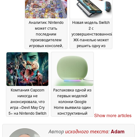
работает с native
resolution и частотой
60 кадров в секунду
28 July 2026
Аналитик: Nintendo
Новая модель Switch
может стать
2 с
последним
усовершенствованной
производителем
ЖК-панелью может
игровых консолей,
решить одну из
который продолжит
наиболее острых
поддерживать
проблем
01 July 2026
физические игры
после того, как Sony
откажется от дисков
06 July 2026
Компания Capcom
Распаковка одной из
никогда не
первых моделей
анонсировала, что
колонки Google
игра «Devil May Cry
Home выявила один
5» на Nintendo Switch
конструктивный
Show more articles
2 работает со
недостаток
24 June 2026
скоростью до 120
кадров в секунду,
Автор
исходного текста
:
Adam
превосходя по