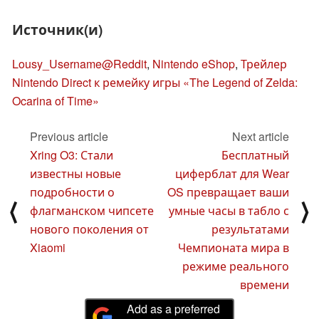
Источник(и)
Lousy_Username@Reddit
,
Nintendo eShop
,
Трейлер
Nintendo Direct к ремейку игры «The Legend of Zelda:
Ocarina of Time»
Previous article
Next article
Xring O3: Стали
Бесплатный
известны новые
циферблат для Wear
подробности о
OS превращает ваши
⟨
⟩
флагманском чипсете
умные часы в табло с
нового поколения от
результатами
Xiaomi
Чемпионата мира в
режиме реального
времени
Add as a preferred