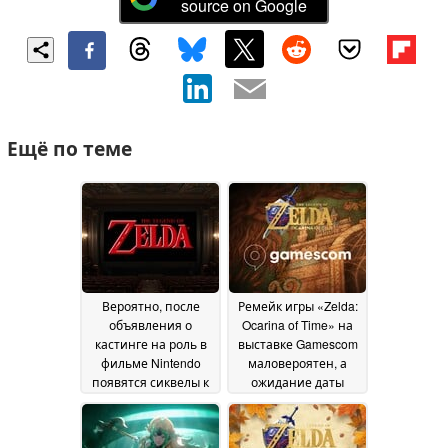
source on Google
Ещё по теме
Вероятно, после
Ремейк игры «Zelda:
объявления о
Ocarina of Time» на
кастинге на роль в
выставке Gamescom
фильме Nintendo
маловероятен, а
появятся сиквелы к
ожидание даты
фильму «Легенда о
выхода
Зельде»
продолжается
07 August 2026
06
August 2026