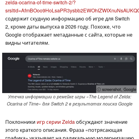
zelda-ocarina-of-time-switch-2/?
srsltid=AfmBOoo9HoLsaPR3ysbb2EWOhIZWIXnuNsAUKQ
содержит скудную информацию об игре для Switch
2, кроме даты выпуска в 2026 году. Похоже, что
Google отображает метаданные с сайта, которые не
видны читателям.
ⓘ screenshot, Google
Утечка информации о ремейке игры «The Legend of Zelda:
Ocarina of Time» для Switch 2 в результатах поиска Google
Поклонники
игр серии Zelda
обсуждают значение
этого краткого описания. Фраза «потрясающая
графика» указывает на радикальную модернизацию