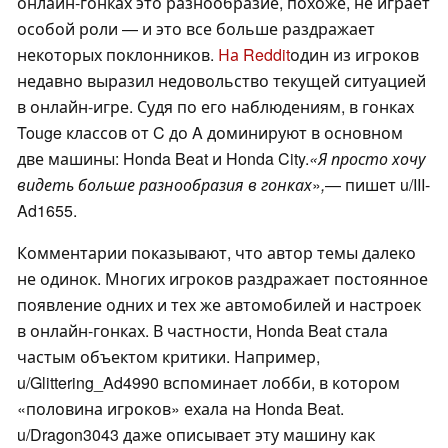
онлайн-гонках это разнообразие, похоже, не играет
особой роли — и это все больше раздражает
некоторых поклонников.
На Reddit
один из игроков
недавно выразил недовольство текущей ситуацией
в онлайн-игре. Судя по его наблюдениям, в гонках
Touge классов от C до A доминируют в основном
две машины: Honda Beat и Honda City.
«Я просто хочу
видеть больше разнообразия в гонках
»
,
— пишет u/III-
Ad1655.
Комментарии показывают, что автор темы далеко
не одинок. Многих игроков раздражает постоянное
появление одних и тех же автомобилей и настроек
в онлайн-гонках. В частности, Honda Beat стала
частым объектом критики. Например,
u/Glittering_Ad4990 вспоминает лобби, в котором
«половина игроков» ехала на Honda Beat.
u/Dragon3043 даже описывает эту машину как