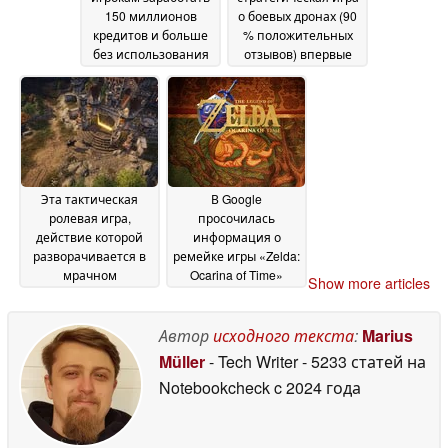
150 миллионов
о боевых дронах (90
кредитов и больше
% положительных
без использования
отзывов) впервые
уязвимостей
подешевела в Steam
17 June
до примерно 10
2026
долларов
15 June 2026
Эта тактическая
В Google
ролевая игра,
просочилась
действие которой
информация о
разворачивается в
ремейке игры «Zelda:
мрачном
Ocarina of Time»
Show more articles
фэнтезийном мире,
после выхода
продается в Steam со
трейлера Direct
скидкой 70 %
Switch 2
Автор
исходного текста
:
Marius
15 June
15 June 2026
2026
Müller
- Tech Writer
- 5233 статей на
Notebookcheck
c 2024 года