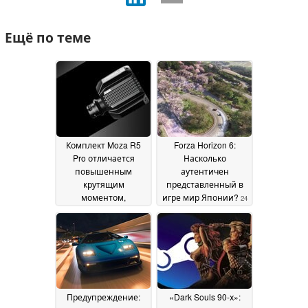
Ещё по теме
Комплект Moza R5
Forza Horizon 6:
Pro отличается
Насколько
повышенным
аутентичен
крутящим
представленный в
моментом,
игре мир Японии?
24
улучшенной
June 2026
обратной связью и
другими
преимуществами
28
July 2026
Предупреждение:
«Dark Souls 90-х»: