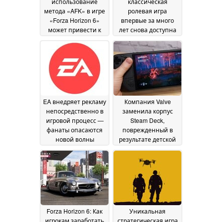
использование
классическая
метода «AFK» в игре
ролевая игра
«Forza Horizon 6»
впервые за много
может привести к
лет снова доступна
сбросу кредитов
на Steam по цене
18
менее 2 долларов
June 2026
17
June 2026
EA внедряет рекламу
Компания Valve
непосредственно в
заменила корпус
игровой процесс —
Steam Deck,
фанаты опасаются
поврежденный в
новой волны
результате детской
монетизации
шалости —
17 June
сообщество высоко
2026
оценило такую
щедрость
17 June 2026
Forza Horizon 6: Как
Уникальная
игрокам заработать
стратегическая игра