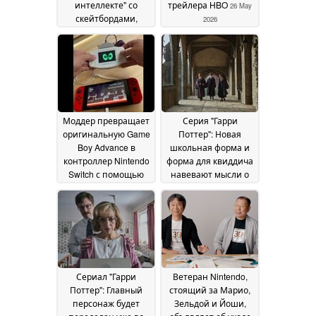
интеллекте" со
трейлера HBO
26 May
скейтбордами,
2026
демонами и
множеством критики
в Интернете
29 May
2026
Моддер превращает
Серия "Гарри
оригинальную Game
Поттер": Новая
Boy Advance в
школьная форма и
контроллер Nintendo
форма для квиддича
Switch с помощью
навевают мысли о
кабеля GBA Link
наследии Хогвартса
Cable
23 May 2026
20 May 2026
Сериал "Гарри
Ветеран Nintendo,
Поттер": Главный
стоящий за Марио,
персонаж будет
Зельдой и Йоши,