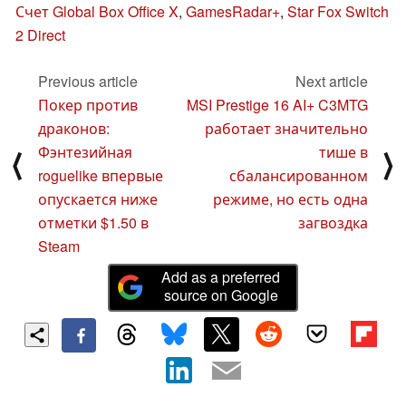
Счет Global Box Office X
,
GamesRadar+
,
Star Fox Switch
2 Direct
Previous article
Next article
Покер против
MSI Prestige 16 AI+ C3MTG
драконов:
работает значительно
Фэнтезийная
тише в
⟨
⟩
roguelike впервые
сбалансированном
опускается ниже
режиме, но есть одна
отметки $1.50 в
загвоздка
Steam
Add as a preferred
source on Google