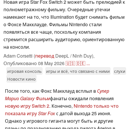
Новая игра Star Fox Switch 2 может быть прелюдией к
полнометражному фильму. Очередные утечки
намекают на то, что Illumination будет снимать фильм
о Фоксе Макклауде. Фильмы Nintendo стали
появляться все чаще, поскольку компания
стремится расширить аудиторию, ориентированную
на консоли.
Adam Corsetti (
перевод
DeepL / Ninh Duy),
Опубликовано
08 May 2026
🇺🇸
🇩🇪
...
игровая консоль
игры и всё, что связано с ними
слухи
Новости кино
После того, как Фокс Макклауд всплыл в
Супер
Марио Galaxy Фильм
фанаты ожидали появления
новую игру Switch 2
. Конечно,
Nintendo только что
показала игру
Star Fox
с датой выхода 25 июня.
Однако у игрового гиганта могут быть и другие
планы по празднованию выхода пилота Arwing в