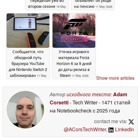
переделан уже во
объявляет об уходе
втором сезоне
на пенсию
19 May
11 May 2026
2026
Сообщается, что
Утечка игрового
обходной путь
материала Forza
браузера YouTube
Horizon 6 за 9 дней
для Nintendo Switch 2
до даты релиза в
заблокирован
Steam
11 May
11 May 2026
Show more articles
2026
Автор
исходного текста
:
Adam
Corsetti
- Tech Writer
- 1471 статей
на Notebookcheck
c 2025 года
contact me via:
@ACorsTechWriter
,
LinkedIn