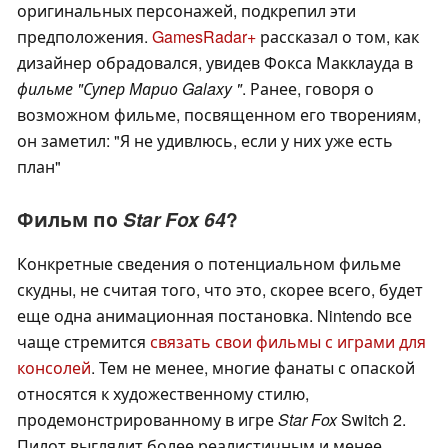
оригинальных персонажей, подкрепил эти
предположения.
GamesRadar+
рассказал о том, как
дизайнер обрадовался, увидев Фокса Макклауда в
фильме "Супер Марио Galaxy "
. Ранее, говоря о
возможном фильме, посвященном его творениям,
он заметил: "Я не удивлюсь, если у них уже есть
план"
Фильм по
Star Fox 64
?
Конкретные сведения о потенциальном фильме
скудны, не считая того, что это, скорее всего, будет
еще одна анимационная постановка. Nintendo все
чаще стремится
связать свои фильмы с играми для
консолей
. Тем не менее, многие фанаты с опаской
относятся к художественному стилю,
продемонстрированному в игре
Star Fox
Switch 2.
Пилот выглядит более реалистичным и менее