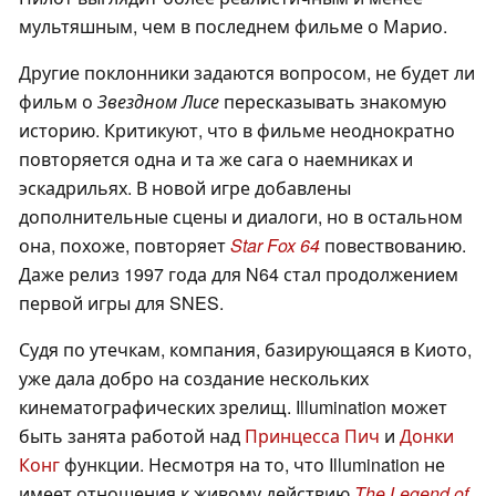
мультяшным, чем в последнем фильме о Марио.
Другие поклонники задаются вопросом, не будет ли
фильм о
Звездном Лисе
пересказывать знакомую
историю. Критикуют, что в фильме неоднократно
повторяется одна и та же сага о наемниках и
эскадрильях. В новой игре добавлены
дополнительные сцены и диалоги, но в остальном
она, похоже, повторяет
Star Fox 64
повествованию.
Даже релиз 1997 года для N64 стал продолжением
первой игры для SNES.
Судя по утечкам, компания, базирующаяся в Киото,
уже дала добро на создание нескольких
кинематографических зрелищ. Illumination может
быть занята работой над
Принцесса Пич
и
Донки
Конг
функции. Несмотря на то, что Illumination не
имеет отношения к живому действию
The Legend of