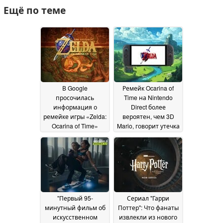
Ещё по теме
В Google
Ремейк Ocarina of
просочилась
Time на Nintendo
информация о
Direct более
ремейке игры «Zelda:
вероятен, чем 3D
Ocarina of Time»
Mario, говорит утечка
после выхода
09 June 2026
трейлера Direct
Switch 2
15 June 2026
"Первый 95-
Сериал "Гарри
минутный фильм об
Поттер": Что фанаты
искусственном
извлекли из нового