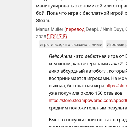
манипулировать экономикой или отпра
бой. Пока что игра с бесплатной игрой
Steam.
Marius Müller (
перевод
DeepL / Ninh Duy),
2026
🇺🇸
🇩🇪
...
игры и всё, что связано с ними
Игровые 
Relic Arena
- это дебютная игра от 
кем иным, как ветеранами
Dota 2
-
дико абсурдный автоботл, который
воспринимается игроками. На мом
выхода, бесплатная игра
https://s
уже получила около 150 отзывов
https://store.steampowered.com/app/
средним положительным результа
Вместо покупки юнитов, как в тра
внимание уделяется реликвиям, 