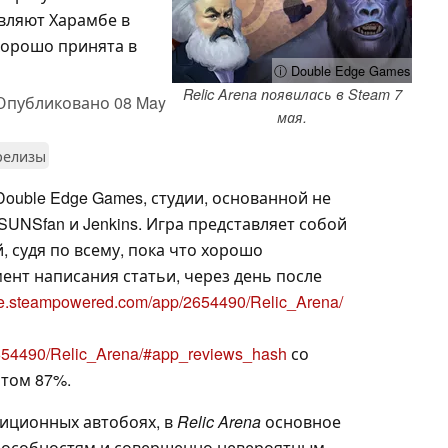
вляют Харамбе в
 хорошо принята в
ⓘ Double Edge Games
Relic Arena появилась в Steam 7
Опубликовано
08 May
мая.
релизы
Double Edge Games, студии, основанной не
 SUNSfan и Jenkins. Игра представляет собой
, судя по всему, пока что хорошо
ент написания статьи, через день после
tore.steampowered.com/app/2654490/Relic_Arena/
2654490/Relic_Arena/#app_reviews_hash
со
том 87%.
диционных автобоях, в
Relic Arena
основное
способностям и совершенно невероятным