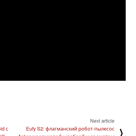
Next article
id с
Eufy S2: флагманский робот-пылесос
⟩