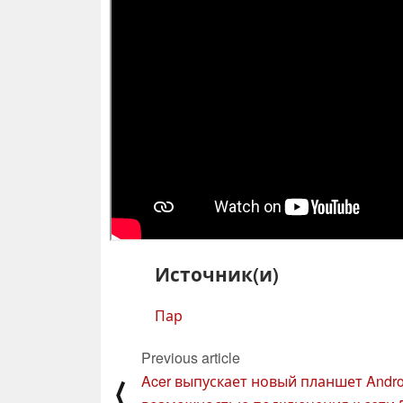
Источник(и)
Пар
Previous article
Acer выпускает новый планшет Andro
⟨