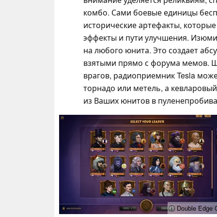
комбо. Сами боевые единицы бесп
исторические артефакты, которые
эффекты и пути улучшения. Изюм
на любого юнита. Это создает абс
взятыми прямо с форума мемов. Ш
врагов, радиоприемник Tesla може
торнадо или метель, а кевларовы
из Ваших юнитов в пуленепробив
ⓘ Double Edge