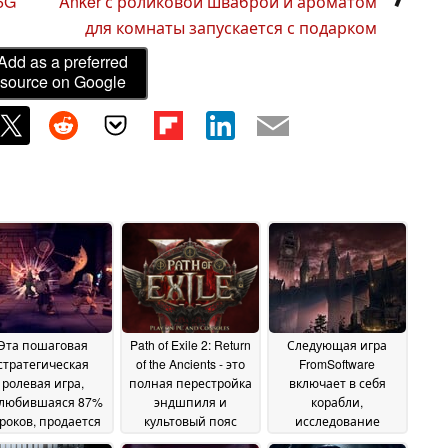
5G
Anker с роликовой шваброй и ароматом
для комнаты запускается с подарком
Add as a preferred
source on Google
Эта пошаговая
Path of Exile 2: Return
Следующая игра
стратегическая
of the Ancients - это
FromSoftware
ролевая игра,
полная перестройка
включает в себя
любившаяся 87%
эндшпиля и
корабли,
роков, продается
культовый пояс
исследование
о скидкой 80% в
Магеблад
островов; она может
08 May 2026