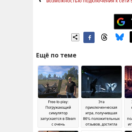
возможностью подключения к сети 
Ещё по теме
Free-to-play:
Эта
Погружающий
приключенческая
симулятор
игра, получившая
запускается в Steam
86% положительных
по
с очень
отзывов, достигла
иг
многообещающими
минимальной цены
с