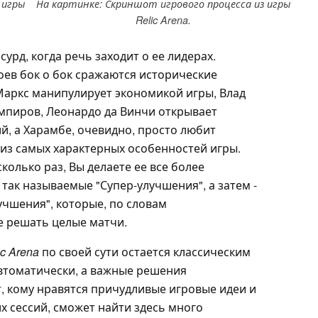
 игры
На картинке: Скриншот игрового процесса из игры
Relic Arena.
урд, когда речь заходит о ее лидерах.
ев бок о бок сражаются исторические
Маркс манипулирует экономикой игры, Влад
мпиров, Леонардо да Винчи открывает
, а Харамбе, очевидно, просто любит
 из самых характерных особенностей игры.
колько раз, Вы делаете ее все более
ак называемые "Супер-улучшения", а затем -
чшения", которые, по словам
е решать целые матчи.
ic Arena
по своей сути остается классическим
втоматически, а важные решения
, кому нравятся причудливые игровые идеи и
их сессий, сможет найти здесь много