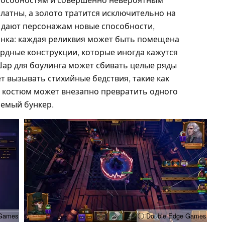
латны, а золото тратится исключительно на
 дают персонажам новые способности,
инка: каждая реликвия может быть помещена
урдные конструкции, которые иногда кажутся
ар для боулинга может сбивать целые ряды
т вызывать стихийные бедствия, такие как
й костюм может внезапно превратить одного
аемый бункер.
 Games
ⓘ Double Edge Games