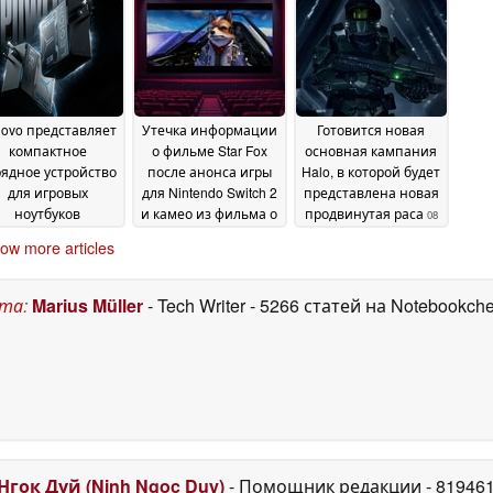
Steam
выйти раньше, чем
08 May 2026
The Duskbloods
08 May
2026
ovo представляет
Утечка информации
Готовится новая
компактное
о фильме Star Fox
основная кампания
рядное устройство
после анонса игры
Halo, в которой будет
для игровых
для Nintendo Switch 2
представлена новая
ноутбуков
и камео из фильма о
продвинутая раса
08
ощностью 300 Вт
Марио
08 May 2026
May 2026
ow more articles
Legion
08 May 2026
ста
:
Marius Müller
- Tech Writer
- 5266 статей на Notebookch
Нгок Дуй (Ninh Ngoc Duy)
- Помощник редакции
- 81946