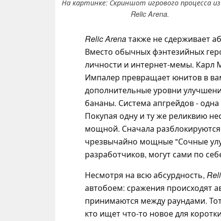
На картинке: Скриншот игрового процесса из
Relic Arena.
Relic Arena
также не сдерживает абс
Вместо обычных фэнтезийных геро
личности и интернет-мемы. Карл 
Импалер превращает юнитов в ва
дополнительные уровни улучшений
бананы. Система апгрейдов - одна
Покупая одну и ту же реликвию нес
мощной. Сначала разблокируются т
чрезвычайно мощные "Сочные улу
разработчиков, могут сами по себ
Несмотря на всю абсурдность,
Rel
автобоем: сражения происходят а
принимаются между раундами. Тот
кто ищет что-то новое для коротк