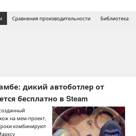
и
Сравнения производительности
Библиотека
амбе: дикий автоботлер от
ется бесплатно в Steam
, созданный
охож на мем-проект,
Игроки комбинируют
Марксу