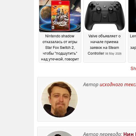
ранними отзывами
в Steam со скидкой
60%
13 May 2026
13 May 2026
Nintendo shadow
Valve объявляет о
Len
отказалась от игры
начале приема
Star Fox Switch 2,
заявок на Steam
за
чтобы "подшутить"
Controller
08 May 2026
над утечкой, говорит
инсайдер
м
08 May 2026
Sh
Автор
исходного тек
Автор перевода:
Нин 