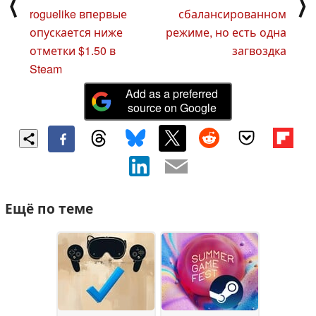
⟨
⟩
roguelike впервые
сбалансированном
опускается ниже
режиме, но есть одна
отметки $1.50 в
загвоздка
Steam
Add as a preferred
source on Google
Ещё по теме