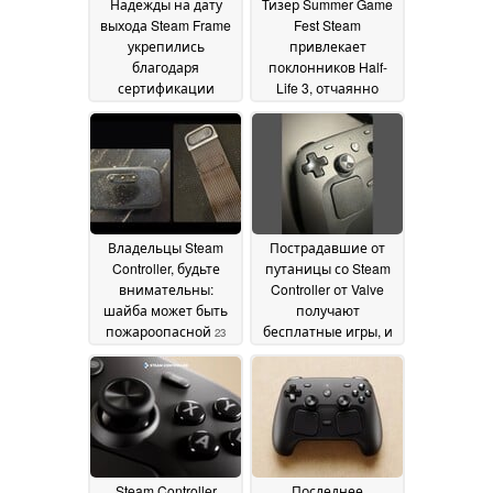
Надежды на дату
Тизер Summer Game
выхода Steam Frame
Fest Steam
укрепились
привлекает
благодаря
поклонников Half-
сертификации
Life 3, отчаянно
гарнитуры
ждущих даты релиза
виртуальной
25 May 2026
реальности Valve в
Федеральной
комиссии по связи
(FCC)
30 July 2026
Владельцы Steam
Пострадавшие от
Controller, будьте
путаницы со Steam
внимательны:
Controller от Valve
шайба может быть
получают
пожароопасной
бесплатные игры, и
23
Forza Horizon 6 -
May 2026
самый популярный
выбор
17 May 2026
Steam Controller
Последнее