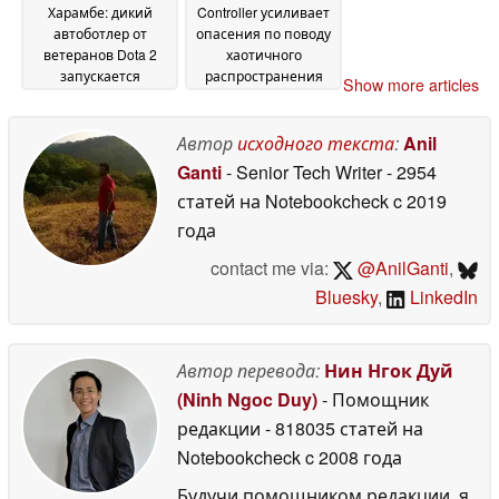
Харамбе: дикий
Controller усиливает
автоботлер от
опасения по поводу
ветеранов Dota 2
хаотичного
запускается
распространения
Show more articles
бесплатно в Steam
Steam Machine
08
06 May
May 2026
2026
Автор
исходного текста
:
Anil
Ganti
- Senior Tech Writer
- 2954
статей на Notebookcheck
c 2019
года
contact me via:
@AnilGanti
,
Bluesky
,
LinkedIn
Автор перевода:
Нин Нгок Дуй
(Ninh Ngoc Duy)
- Помощник
редакции
- 818035 статей на
Notebookcheck
c 2008 года
Будучи помощником редакции, я