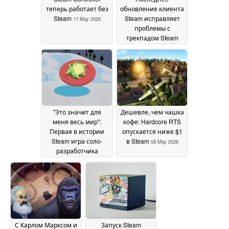
теперь работает без
обновление клиента
Steam
Steam исправляет
17 May 2026
проблемы с
трекпадом Steam
Controller, проблемы
совместимости и
многое другое
09 May
2026
"Это значит для
Дешевле, чем чашка
меня весь мир":
кофе: Hardcore RTS
Первая в истории
опускается ниже $1
Steam игра соло-
в Steam
08 May 2026
разработчика
продается тиражом
100 000 копий всего
за пять дней с
подавляющим
числом
положительных
отзывов
08 May 2026
С Карлом Марксом и
Запуск Steam