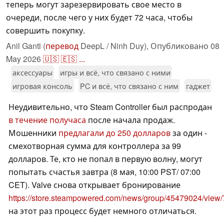
теперь могут зарезервировать свое место в
очереди, после чего у них будет 72 часа, чтобы
совершить покупку.
Anil Ganti (
перевод
DeepL / Ninh Duy),
Опубликовано
08
May 2026
🇺🇸
🇪🇸
...
аксессуары
игры и всё, что связано с ними
игровая консоль
PC и всё, что связано с ним
гаджет
Неудивительно, что Steam Controller был распродан
в течение получаса
после начала продаж.
Мошенники
предлагали до 250 долларов
за один -
смехотворная сумма для контроллера за 99
долларов. Те, кто не попал в первую волну, могут
попытать счастья завтра (8 мая, 10:00 PST/ 07:00
CET). Valve снова открывает бронирование
https://store.steampowered.com/news/group/45479024/vie
на этот раз процесс будет немного отличаться.