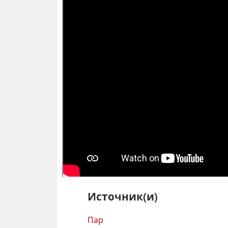
Источник(и)
Пар