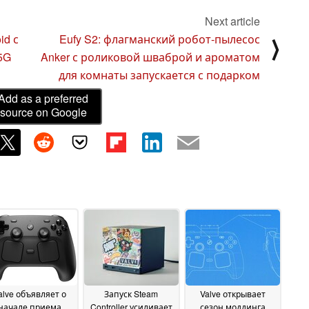
Next article
id с
Eufy S2: флагманский робот-пылесос
⟩
5G
Anker с роликовой шваброй и ароматом
для комнаты запускается с подарком
Add as a preferred
source on Google
alve объявляет о
Запуск Steam
Valve открывает
начале приема
Controller усиливает
сезон моддинга