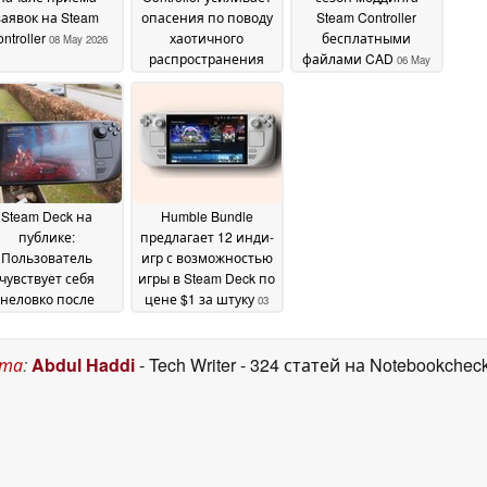
заявок на Steam
опасения по поводу
Steam Controller
ntroller
хаотичного
бесплатными
08 May 2026
распространения
файлами CAD
06 May
Steam Machine
06 May
2026
2026
Steam Deck на
Humble Bundle
публике:
предлагает 12 инди-
Пользователь
игр с возможностью
чувствует себя
игры в Steam Deck по
неловко после
цене $1 за штуку
03
овкого момента в
May 2026
поезде
05 May 2026
ста
:
Abdul Haddi
- Tech Writer
- 324 статей на Notebookchec