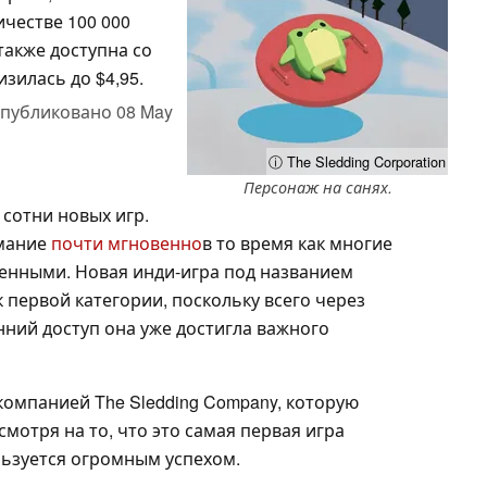
ичестве 100 000
также доступна со
изилась до $4,95.
публиковано
08 May
ⓘ The Sledding Corporation
Персонаж на санях.
сотни новых игр.
имание
почти мгновенно
в то время как многие
ченными. Новая инди-игра под названием
к первой категории, поскольку всего через
нний доступ она уже достигла важного
компанией The Sledding Company, которую
мотря на то, что это самая первая игра
льзуется огромным успехом.