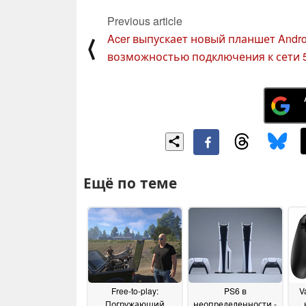
Previous article
Acer выпускает новый планшет Andro
⟨
возможностью подключения к сети 
Ещё по теме
Free-to-play:
PS6 в
V
Погружающий
неопределенности -