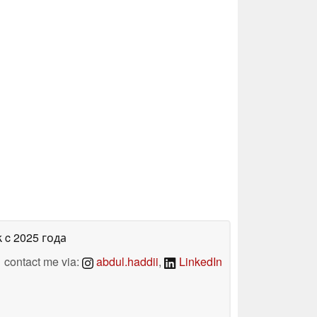
k
c 2025 года
contact me via:
abdul.haddii
,
LinkedIn