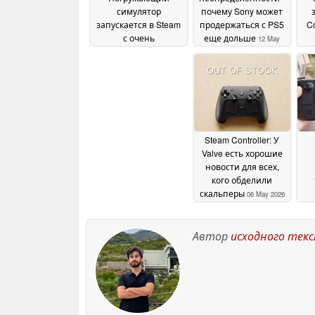
симулятор
почему Sony может
запускается в Steam
продержаться с PS5
Co
с очень
еще дольше
12 May
многообещающими
2026
ранними отзывами
13 May 2026
Steam Controller: У
Valve есть хорошие
новости для всех,
кого обделили
скальперы
06 May 2026
нел
Автор
исходного тек