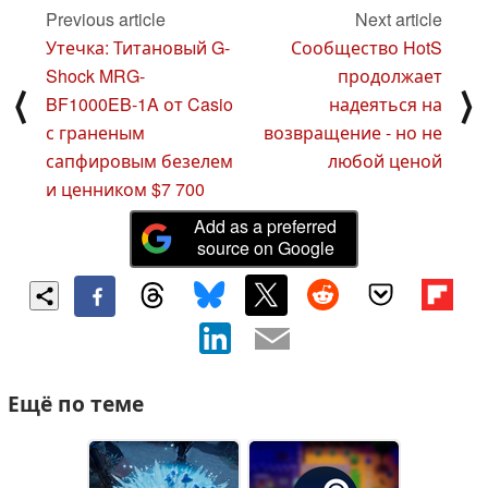
Previous article
Next article
Утечка: Титановый G-
Сообщество HotS
Shock MRG-
продолжает
⟨
⟩
BF1000EB-1A от Casio
надеяться на
с граненым
возвращение - но не
сапфировым безелем
любой ценой
и ценником $7 700
Add as a preferred
source on Google
Ещё по теме