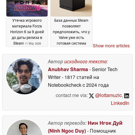
Утечка игрового
База данных Steam
материала Forza
позволяет
Horizon 6 за 9 дней
предположить, что у
до даты релиза в
Valve уже есть
Steam
готовая система
11 May 2026
Show more articles
очереди
резервирования для
Steam Machine
Автор
исходного текста
:
11 May
2026
Anubhav Sharma
- Senior Tech
Writer
- 1817 статей на
Notebookcheck
c 2024 года
contact me via:
@lottamuzic
,
LinkedIn
Автор перевода:
Нин Нгок Дуй
(Ninh Ngoc Duy)
- Помощник