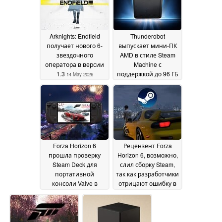
Arknights: Endfield
Thunderobot
получает нового 6-
выпускает мини-ПК
звездочного
AMD в стиле Steam
оператора в версии
Machine с
1.3
поддержкой до 96 ГБ
14 May 2026
VRAM
13 May 2026
Forza Horizon 6
Рецензент Forza
прошла проверку
Horizon 6, возможно,
Steam Deck для
слил сборку Steam,
портативной
так как разработчики
консоли Valve в
отрицают ошибку в
преддверии даты
предварительной
релиза
загрузке
13 May 2026
12 May 2026