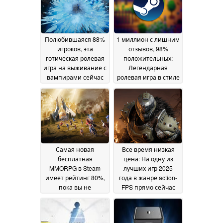
Полюбившаяся 88%
1 миллион с лишним
игроков, эта
отзывов, 98%
готическая ролевая
положительных:
игра на выживание с
Легендарная
вампирами сейчас
ролевая игра в стиле
находится на
life-sim в Steam снова
рекордно низком
упала до
уровне в Steam
исторического
18 May
минимума
2026
18 May 2026
Самая новая
Все время низкая
бесплатная
цена: На одну из
MMORPG в Steam
лучших игр 2025
имеет рейтинг 80%,
года в жанре action-
пока вы не
FPS прямо сейчас
присмотритесь
действует скидка
повнимательнее
67% в Steam
18
14 May
May 2026
2026