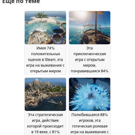
Ещё по теме
Имея 74%
Эта
положительных
приключенческая
оценок в Steam, эта
игра с открытым
игра на выживание с
миром,
открытым миром
понравившаяся 84%
сейчас продается со
игроков, продается
скидкой 50%
со скидкой 50% в
21 May
Steam
2026
20 May 2026
Эта стратегическая
Полюбившаяся 88%
игра, действие
игроков, эта
которой происходит
готическая ролевая
в 19 веке, с 81%
игра на выживание с