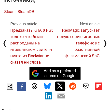
Steam
,
SteamDB
Previous article
Next article
Предзаказы GTA 6 PS5
RedMagic запускает
только что были
новую серию игровых
⟨
⟩
распроданы на
телефонов с
итальянском сайте, и
разогнанной
никто из Rockstar не
флагманской SoC
сказал ни слова
Add as a preferred
source on Google