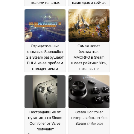
положительных
вампирами сейчас
отзывов, продается с
находится на
75% скидкой в Steam
рекордно низком
уровне в Steam
19 May 2026
18 May
2026
Отрицательные
Самая новая
отзывы о Subnautica
бесплатная
2 в Steam разрушают
MMORPG в Steam
EULA из-за проблем
имеет рейтинг 80%,
с владением и
пока вы не
конфиденциальностью
присмотритесь
повнимательнее
18 May 2026
18
May 2026
Пострадавшие от
Steam Controller
путаницы со Steam
теперь работает без
Controller от Valve
Steam
17 May 2026
получают