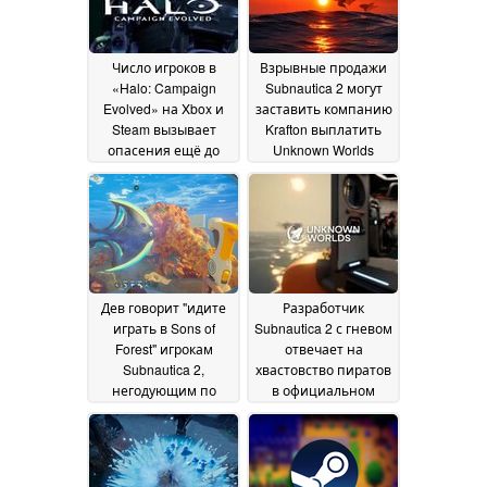
Число игроков в
Взрывные продажи
«Halo: Campaign
Subnautica 2 могут
Evolved» на Xbox и
заставить компанию
Steam вызывает
Krafton выплатить
опасения ещё до
Unknown Worlds
даты выпуска
бонус в размере 250
28 July
миллионов долларов
2026
по решению суда
02
June 2026
Дев говорит "идите
Разработчик
играть в Sons of
Subnautica 2 с гневом
Forest" игрокам
отвечает на
Subnautica 2,
хвастовство пиратов
негодующим по
в официальном
поводу отсутствия
Discord
19 May 2026
оружия
23 May 2026