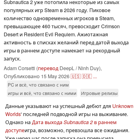
Subnautica 2 уже потопила некоторые из самых
популярных игр Steam в 2026 году. Пиковое
количество одновременных игроков в Steam,
превышающее 460 тысяч, превосходит Crimson
Desert и Resident Evil Requiem. Ажиотажная
активность в списках желаний перед датой выхода
игры в раннем доступе намекает на рекордный
запуск.
Adam Corsetti (
перевод
DeepL / Ninh Duy),
Опубликовано
15 May 2026
🇺🇸
🇩🇪
...
PC и всё, что связано с ним
игры и всё, что связано с ними
Игровые релизы
Данные указывают на успешный дебют для
Unknown
Worlds
' последней подводной игры на выживание.
Однако на
Дата выхода
Subnautica 2
в раннем
доступе
игра, возможно, превзошла все ожидания.
Уже через час после запуска она превысила