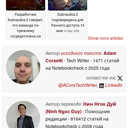
Разработчик
Subnautica 2
Subnautica 2 говорит,
подтверждена для
что команда по-
Раннего доступа 14
прежнему
мая
04 May 2026
сосредоточена на
Show more articles
"Лучшем опыте
Subnautica",
несмотря на
Автор
исходного текста
:
Adam
трудности
07 May 2026
Corsetti
- Tech Writer
- 1471 статей
на Notebookcheck
c 2025 года
contact me via:
@ACorsTechWriter
,
LinkedIn
Автор перевода:
Нин Нгок Дуй
(Ninh Ngoc Duy)
- Помощник
редакции
- 816412 статей на
Notebookcheck
c 2008 года