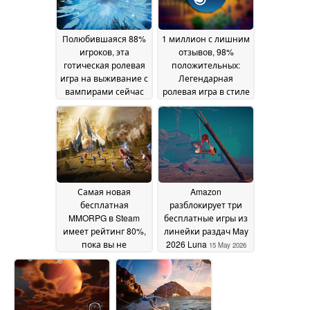
Полюбившаяся 88%
1 миллион с лишним
игроков, эта
отзывов, 98%
готическая ролевая
положительных:
игра на выживание с
Легендарная
вампирами сейчас
ролевая игра в стиле
находится на
life-sim в Steam снова
рекордно низком
упала до
уровне в Steam
исторического
18 May
минимума
2026
18 May 2026
Самая новая
Amazon
бесплатная
разблокирует три
MMORPG в Steam
бесплатные игры из
имеет рейтинг 80%,
линейки раздач May
пока вы не
2026 Luna
15 May 2026
присмотритесь
повнимательнее
18
May 2026