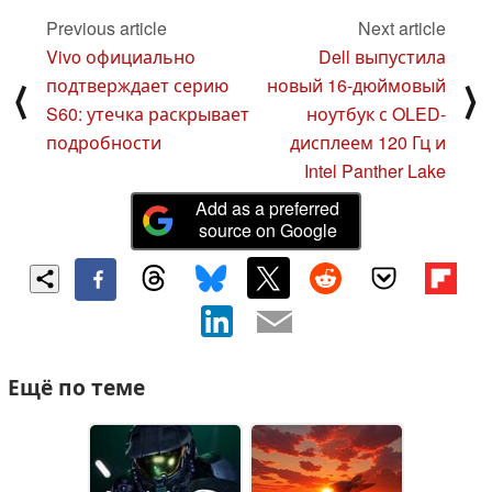
Previous article
Next article
Vivo официально
Dell выпустила
подтверждает серию
новый 16-дюймовый
⟨
⟩
S60: утечка раскрывает
ноутбук с OLED-
подробности
дисплеем 120 Гц и
Intel Panther Lake
Add as a preferred
source on Google
Ещё по теме