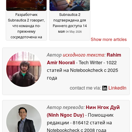
Разработчик
Subnautica 2
Subnautica 2 говорит,
подтверждена для
что команда по-
Раннего доступа 14
прежнему
мая
04 May 2026
сосредоточена на
Show more articles
"Лучшем опыте
Subnautica",
несмотря на
Автор
исходного текста
:
Rahim
трудности
07 May 2026
Amir Noorali
- Tech Writer
- 1022
статей на Notebookcheck
c 2025
года
contact me via:
LinkedIn
Автор перевода:
Нин Нгок Дуй
(Ninh Ngoc Duy)
- Помощник
редакции
- 816412 статей на
Notebookcheck
c 2008 года