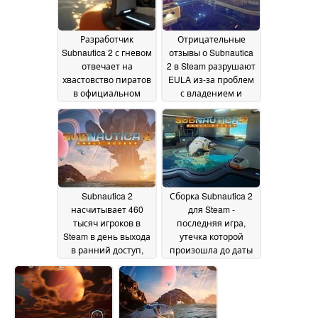
Разработчик
Отрицательные
Subnautica 2 с гневом
отзывы о Subnautica
отвечает на
2 в Steam разрушают
хвастовство пиратов
EULA из-за проблем
в официальном
с владением и
Discord
конфиденциальностью
19 May 2026
18 May 2026
Subnautica 2
Сборка Subnautica 2
насчитывает 460
для Steam -
тысяч игроков в
последняя игра,
Steam в день выхода
утечка которой
в ранний доступ,
произошла до даты
опережая AAA-игры
выхода в раннем
доступе
15 May 2026
12 May 2026