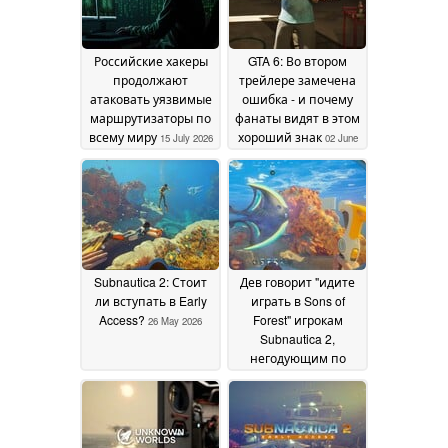
Российские хакеры
GTA 6: Во втором
продолжают
трейлере замечена
атаковать уязвимые
ошибка - и почему
маршрутизаторы по
фанаты видят в этом
всему миру
хороший знак
15 July 2026
02 June
2026
Subnautica 2: Стоит
Дев говорит "идите
ли вступать в Early
играть в Sons of
Access?
Forest" игрокам
26 May 2026
Subnautica 2,
негодующим по
поводу отсутствия
оружия
23 May 2026