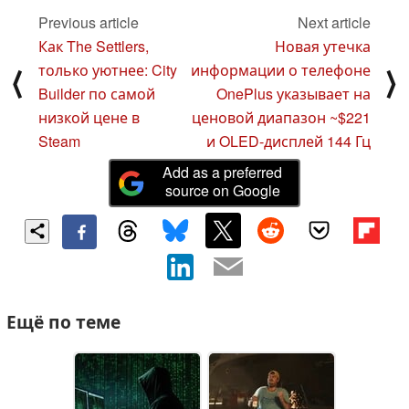
Previous article
Next article
Как The Settlers,
Новая утечка
только уютнее: City
информации о телефоне
⟨
⟩
Builder по самой
OnePlus указывает на
низкой цене в
ценовой диапазон ~$221
Steam
и OLED-дисплей 144 Гц
Add as a preferred
source on Google
Ещё по теме