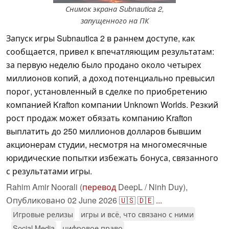
Снимок экрана Subnautica 2,
запущенного на ПК
Запуск игры Subnautica 2 в раннем доступе, как
сообщается, привел к впечатляющим результатам:
за первую неделю было продано около четырех
миллионов копий, а доход потенциально превысил
порог, установленный в сделке по приобретению
компанией Krafton компании Unknown Worlds. Резкий
рост продаж может обязать компанию Krafton
выплатить до 250 миллионов долларов бывшим
акционерам студии, несмотря на многомесячные
юридические попытки избежать бонуса, связанного
с результатами игры.
Rahim Amir Noorali (
перевод
DeepL / Ninh Duy),
Опубликовано
02 June 2026
🇺🇸
🇩🇪
...
Игровые релизы
игры и всё, что связано с ними
Social Media
цифровое право