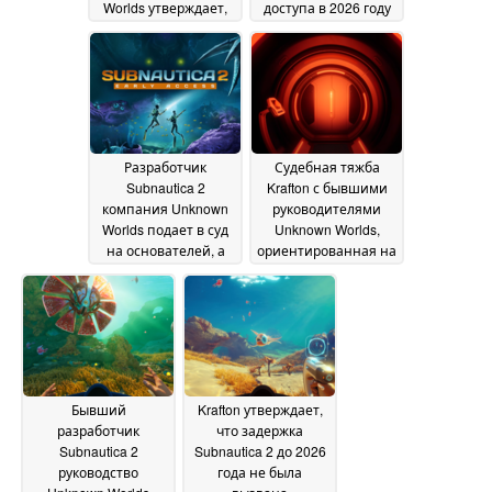
Worlds утверждает,
доступа в 2026 году
что компания Krafton
07 September 2025
нарушила решение
суда, разгласив
информацию о
стартовом окне
Subnautica 2 "по
злобе
21 March 2026
Разработчик
Судебная тяжба
Subnautica 2
Krafton с бывшими
компания Unknown
руководителями
Worlds подает в суд
Unknown Worlds,
на основателей, а
ориентированная на
судебная сага о
Subnautica 2,
Krafton продолжается
усиливается
18 July
22 August 2025
2025
Бывший
Krafton утверждает,
разработчик
что задержка
Subnautica 2
Subnautica 2 до 2026
руководство
года не была