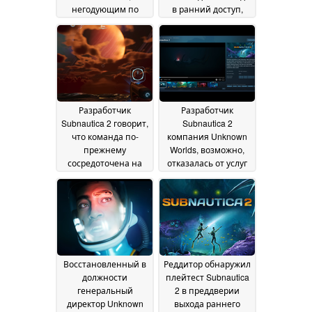
негодующим по
в ранний доступ,
поводу отсутствия
опережая AAA-игры
оружия
23 May 2026
15 May 2026
Разработчик
Разработчик
Subnautica 2 говорит,
Subnautica 2
что команда по-
компания Unknown
прежнему
Worlds, возможно,
сосредоточена на
отказалась от услуг
"Лучшем опыте
Krafton как издателя
Subnautica",
в Steam, Epic и Xbox
несмотря на
15 April 2026
трудности
07 May 2026
Восстановленный в
Реддитор обнаружил
должности
плейтест Subnautica
генеральный
2 в преддверии
директор Unknown
выхода раннего