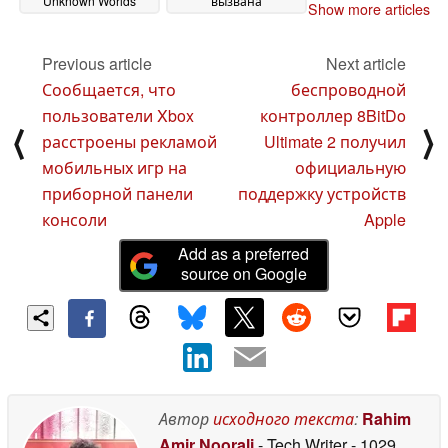
Unknown Worlds
вызвана
Show more articles
подает в суд на
финансовыми
издателя Krafton
соображениями
12
11
Previous article
Next article
July 2025
July 2025
Сообщается, что
беспроводной
пользователи Xbox
контроллер 8BitDo
⟨
⟩
расстроены рекламой
Ultimate 2 получил
мобильных игр на
официальную
приборной панели
поддержку устройств
консоли
Apple
Add as a preferred
source on Google
Автор
исходного текста
:
Rahim
Amir Noorali
- Tech Writer
- 1029