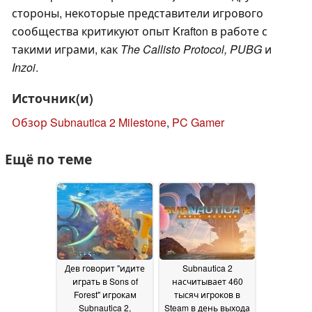
стороны, некоторые представители игрового
сообщества критикуют опыт Krafton в работе с
такими играми, как
The Callisto Protocol, PUBG
и
Inzoi
.
Источник(и)
Обзор Subnautica 2 Milestone
,
PC Gamer
Ещё по теме
Дев говорит "идите
Subnautica 2
играть в Sons of
насчитывает 460
Forest" игрокам
тысяч игроков в
Subnautica 2,
Steam в день выхода