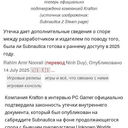
теперь официально
подтверждена компанией Krafton
(источник изображения:
Subnautica 2 Steam page)
Утечка дает дополнительные сведения о споре
между разработчиком и издателем по поводу того,
была ли Subnautica готова к раннему доступу в 2025
году.
Rahim Amir Noorali (
перевод
Ninh Duy),
Опубликовано
14 July 2025
🇺🇸
🇪🇸
...
Игровые релизы
игры и всё, что связано с ними
игровая консоль
Компания Krafton в интервью PC Gamer официально
подтвердила законность утечки внутреннего
документа, который был опубликован на
сабреддите Subnautica на фоне продолжающегося
спора с бывшим руководством Unknown Worlds.