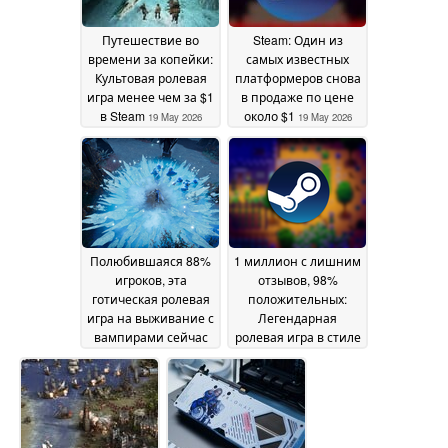
Путешествие во
Steam: Один из
времени за копейки:
самых известных
Культовая ролевая
платформеров снова
игра менее чем за $1
в продаже по цене
в Steam
около $1
19 May 2026
19 May 2026
Полюбившаяся 88%
1 миллион с лишним
игроков, эта
отзывов, 98%
готическая ролевая
положительных:
игра на выживание с
Легендарная
вампирами сейчас
ролевая игра в стиле
находится на
life-sim в Steam снова
рекордно низком
упала до
уровне в Steam
исторического
18 May
минимума
2026
18 May 2026