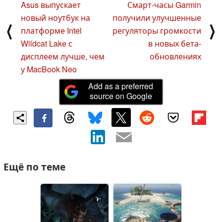
Asus выпускает
Смарт-часы Garmin
новый ноутбук на
получили улучшенные
⟨
⟩
платформе Intel
регуляторы громкости
Wildcat Lake с
в новых бета-
дисплеем лучше, чем
обновлениях
у MacBook Neo
Add as a preferred
source on Google
Ещё по теме