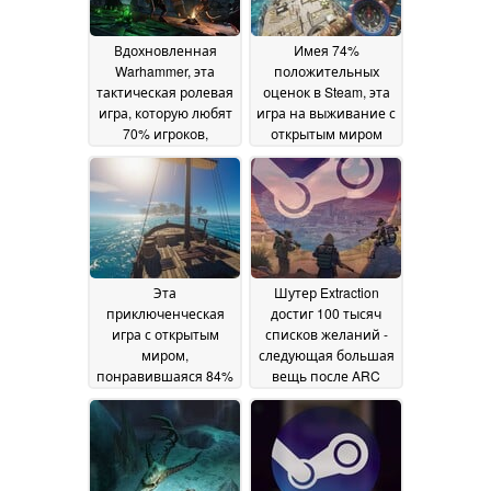
Вдохновленная
Имея 74%
Warhammer, эта
положительных
тактическая ролевая
оценок в Steam, эта
игра, которую любят
игра на выживание с
70% игроков,
открытым миром
продается со
сейчас продается со
скидкой 90% в Steam
скидкой 50%
21 May
23 May 2026
2026
Эта
Шутер Extraction
приключенческая
достиг 100 тысяч
игра с открытым
списков желаний -
миром,
следующая большая
понравившаяся 84%
вещь после ARC
игроков, продается
Raiders?
19 May 2026
со скидкой 50% в
Steam
20 May 2026