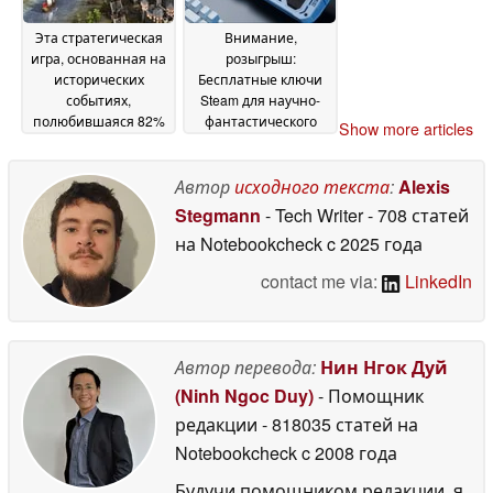
Эта стратегическая
Внимание,
игра, основанная на
розыгрыш:
исторических
Бесплатные ключи
событиях,
Steam для научно-
полюбившаяся 82%
фантастического
Show more articles
игроков, продается
экшен-приключения
со скидкой 66% в
Pragmata 2026 от
Steam
Capcom теперь в
Автор
исходного текста
:
Alexis
18 May 2026
розыгрыше
18 May 2026
Stegmann
- Tech Writer
- 708 статей
на Notebookcheck
c 2025 года
contact me via:
LinkedIn
Автор перевода:
Нин Нгок Дуй
(Ninh Ngoc Duy)
- Помощник
редакции
- 818035 статей на
Notebookcheck
c 2008 года
Будучи помощником редакции, я