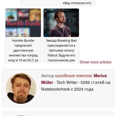
eBay отклонил его
предложение о
поглощении за $56
млрд
13 May 2026
Humble Bundle
Звезда Breaking Bad
предлагает
присоединяется к
удостоенную
третьему сезону
множества наград
Fallout, будучи его
игру и 10 ее DLC за
поклонником уже
Show more articles
$15
более 16 лет
13 May 2026
13 May
2026
Автор
исходного текста
:
Marius
Müller
- Tech Writer
- 5266 статей на
Notebookcheck
c 2024 года