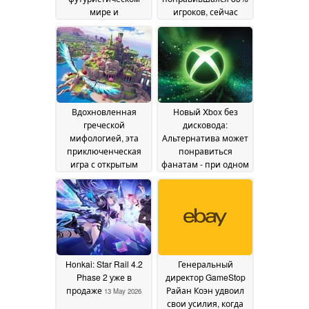
мире и
игроков, сейчас
полюбившийся 70%
продается со
игроков, продается
скидкой 75% в Steam
со скидкой 85% в
16 May 2026
Steam
17 May 2026
Вдохновленная
Новый Xbox без
греческой
дисковода:
мифологией, эта
Альтернатива может
приключенческая
понравиться
игра с открытым
фанатам - при одном
миром продается со
условии
14 May 2026
скидкой 80% в Steam
15 May 2026
Honkai: Star Rail 4.2
Генеральный
Phase 2 уже в
директор GameStop
продаже
Райан Коэн удвоил
13 May 2026
свои усилия, когда