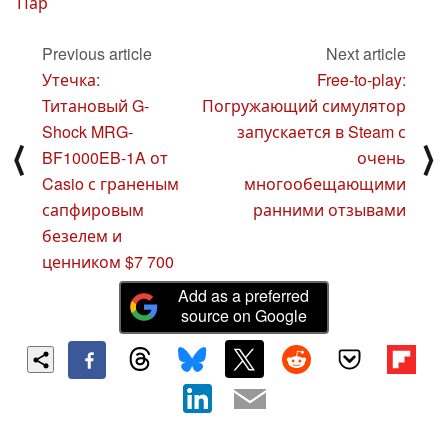
Пар
Previous article
Next article
Утечка:
Free-to-play:
Титановый G-
Погружающий симулятор
Shock MRG-
запускается в Steam с
⟨
⟩
BF1000EB-1A от
очень
Casio с граненым
многообещающими
сапфировым
ранними отзывами
безелем и
ценником $7 700
Add as a preferred
source on Google