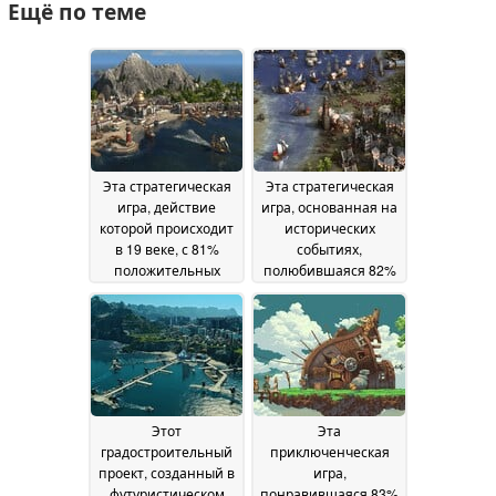
Ещё по теме
Эта стратегическая
Эта стратегическая
игра, действие
игра, основанная на
которой происходит
исторических
в 19 веке, с 81%
событиях,
положительных
полюбившаяся 82%
отзывов, продается с
игроков, продается
75% скидкой в Steam
со скидкой 66% в
Steam
19 May 2026
18 May 2026
Этот
Эта
градостроительный
приключенческая
проект, созданный в
игра,
футуристическом
понравившаяся 83%