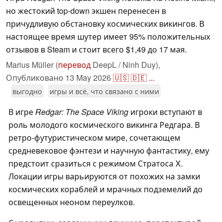
но жестокий top-down экшен перенесен в
причудливую обстановку космических викингов. В
настоящее время шутер имеет 95% положительных
отзывов в Steam и стоит всего $1,49 до 17 мая.
Marius Müller (
перевод
DeepL / Ninh Duy),
Опубликовано
13 May 2026
🇺🇸
🇩🇪
...
выгодно
игры и всё, что связано с ними
В игре
Redgar: The Space Viking
игроки вступают в
роль молодого космического викинга Редгара. В
ретро-футуристическом мире, сочетающем
средневековое фэнтези и научную фантастику, ему
предстоит сразиться с режимом Стратоса X.
Локации игры варьируются от похожих на замки
космических кораблей и мрачных подземелий до
освещенных неоном переулков.