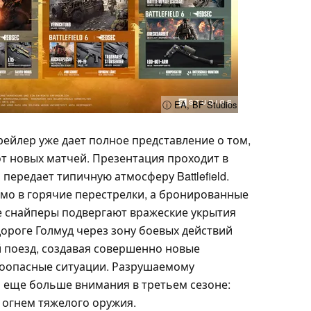
ⓘ EA, BF Studios
йлер уже дает полное представление о том,
т новых матчей. Презентация проходит в
передает типичную атмосферу Battlefield.
мо в горячие перестрелки, а бронированные
снайперы подвергают вражеские укрытия
ороге Голмуд через зону боевых действий
 поезд, создавая совершенно новые
воопасные ситуации. Разрушаемому
о еще больше внимания в третьем сезоне:
 огнем тяжелого оружия.