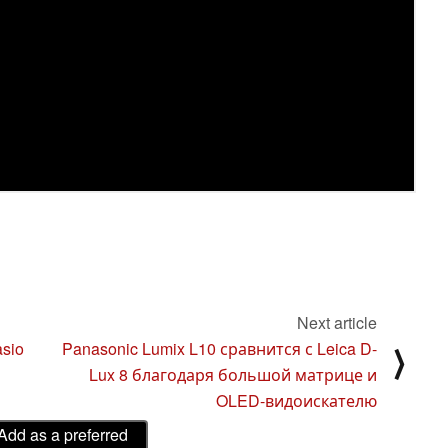
Next article
sio
Panasonic Lumix L10 сравнится с Leica D-
⟩
Lux 8 благодаря большой матрице и
OLED-видоискателю
Add as a preferred