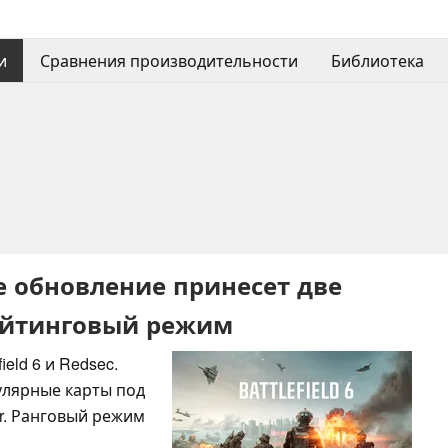
и
Сравнения производительности
Библиотека
вое обновление принесет две
ейтинговый режим
field 6 и Redsec.
улярные карты под
ar. Ранговый режим