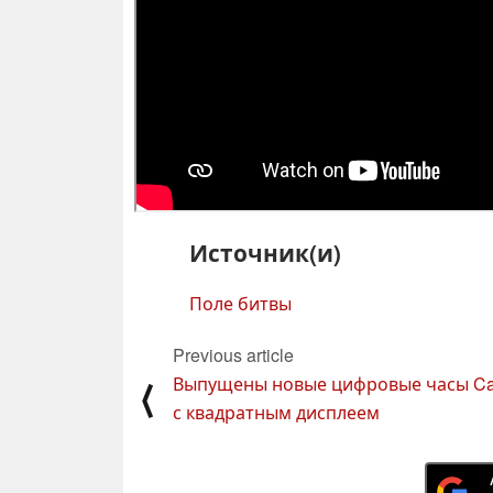
Источник(и)
Поле битвы
Previous article
Выпущены новые цифровые часы Ca
⟨
с квадратным дисплеем