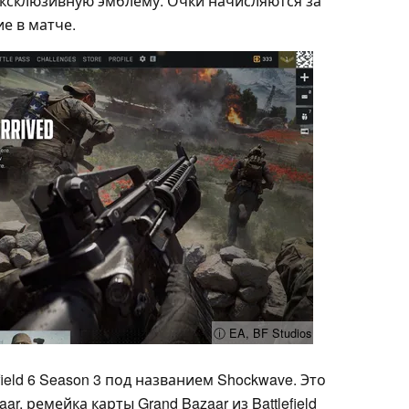
эксклюзивную эмблему. Очки начисляются за
е в матче.
ⓘ EA, BF Studios
field 6 Season 3 под названием Shockwave. Это
, ремейка карты Grand Bazaar из Battlefield