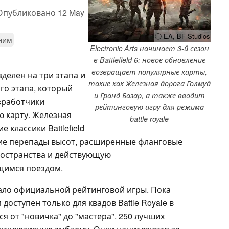
Опубликовано
12 May
ⓘ EA, BF Studios
 ним
Electronic Arts начинает 3-й сезон
в Battlefield 6: новое обновление
возвращает популярные карты,
делен на три этапа и
такие как Железная дорога Голмуд
ого этапа, который
и Гранд Базар, а также вводит
азработчики
рейтинговую игру для режима
 карту. Железная
battle royale
 классики Battlefield
шие перепады высот, расширенные фланговые
остранства и действующую
щимся поездом.
ало официальной рейтинговой игры. Пока
оступен только для квадов Battle Royale в
я от "новичка" до "мастера". 250 лучших