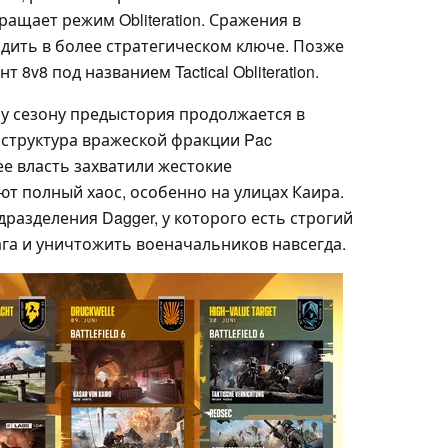
звращает режим Obliteration. Сражения в
дить в более стратегическом ключе. Позже
8v8 под названием Tactical Obliteration.
у сезону предыстория продолжается в
структура вражеской фракции Pac
е власть захватили жестокие
т полный хаос, особенно на улицах Каира.
дразделения Dagger, у которого есть строгий
ага и уничтожить военачальников навсегда.