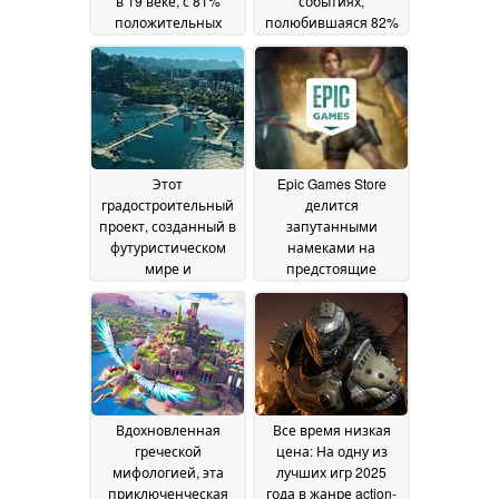
в 19 веке, с 81%
событиях,
положительных
полюбившаяся 82%
отзывов, продается с
игроков, продается
75% скидкой в Steam
со скидкой 66% в
Steam
19 May 2026
18 May 2026
Этот
Epic Games Store
градостроительный
делится
проект, созданный в
запутанными
футуристическом
намеками на
мире и
предстоящие
полюбившийся 70%
таинственные
игроков, продается
бесплатные игры
16
со скидкой 85% в
May 2026
Steam
17 May 2026
Вдохновленная
Все время низкая
греческой
цена: На одну из
мифологией, эта
лучших игр 2025
приключенческая
года в жанре action-