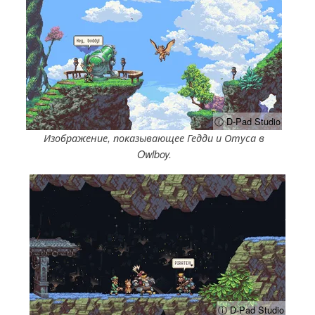
ⓘ D-Pad Studio
Изображение, показывающее Гедди и Отуса в
Owlboy.
ⓘ D-Pad Studio