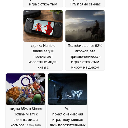
игра с открытым
FPS прямо сейчас
миром продается со
действует скидка
скидкой 80% в Steam
67% в Steam
14 May
15 May 2026
2026
сделка Humble
Полюбившаяся 92%
Bundle за $10
игроков, эта
предлагает
приключенческая
известные инди-
игра с открытым
хиты с
миром на Диком
возможностью игры
Западе продается с
в Steam Deck,
75% скидкой в Steam
стоимость которых в
14 May 2026
розницу превышает
$190
14 May 2026
скидка 85% в Steam:
Эта
Hotline Miami с
приключенческая
викингами... в
игра, получившая
космосе
86% положительных
13 May 2026