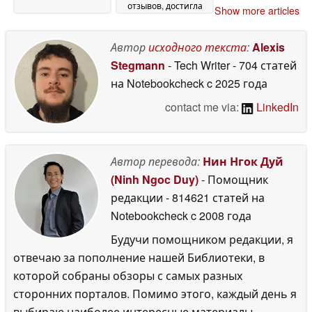
отзывов, достигла
Show more articles
минимальной цены
в Steam со скидкой
60%
Автор
исходного текста
:
Alexis
13 May 2026
Stegmann
- Tech Writer
- 704 статей
на Notebookcheck
c 2025 года
contact me via:
LinkedIn
Автор перевода:
Нин Нгок Дуй
(Ninh Ngoc Duy)
- Помощник
редакции
- 814621 статей на
Notebookcheck
c 2008 года
Будучи помощником редакции, я
отвечаю за пополнение нашей Библиотеки, в
которой собраны обзоры с самых разных
сторонних порталов. Помимо этого, каждый день я
выбираю наиболее интересные материалы